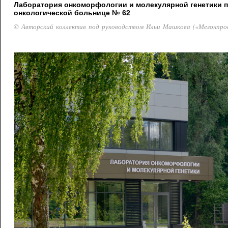
Лаборатория онкоморфологии и молекулярной генетики 
онкологической больнице № 62
© Авторский коллектив под руководством Ильи Машкова («Мезонпро