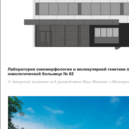
Лаборатория онкоморфологии и молекулярной генетики 
онкологической больнице № 62
© Авторский коллектив под руководством Ильи Машкова («Мезонпро