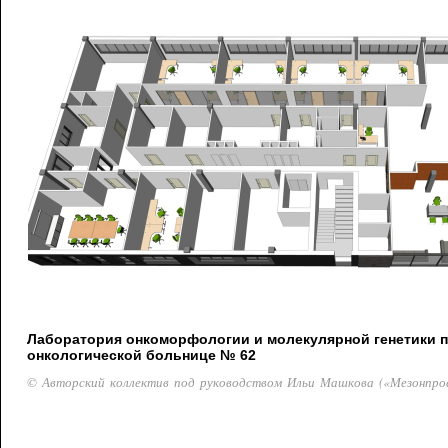
Лаборатория онкоморфологии и молекулярной генетики 
онкологической больнице № 62
© Авторский коллектив под руководством Ильи Машкова («Мезонпро