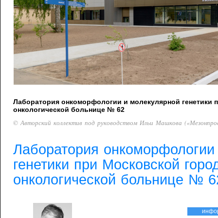
Лаборатория онкоморфологии и молекулярной генетики 
онкологической больнице № 62
© Авторский коллектив под руководством Ильи Машкова («Мезонпро
Лаборатория онкоморфологии
генетики при Московской горо
онкологической больнице № 6
инфо