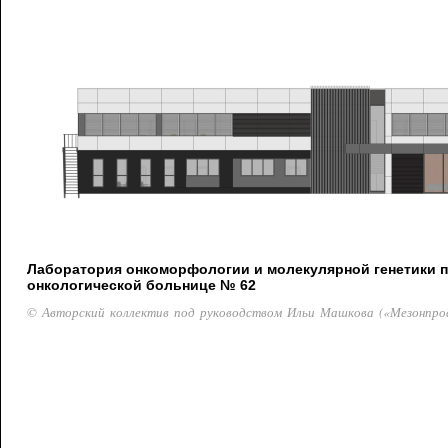
Лаборатория онкоморфологии и молекулярной генетики 
онкологической больнице № 62
© Авторский коллектив под руководством Ильи Машкова («Мезонпро