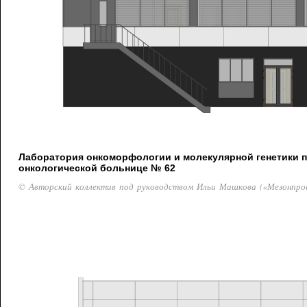
Лаборатория онкоморфологии и молекулярной генетики 
онкологической больнице № 62
© Авторский коллектив под руководством Ильи Машкова («Мезонпро