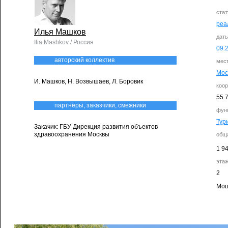
стат
реа
Илья Машков
дат
Ilia Mashkov / Россия
09.
авторский коллектив
мес
Мос
И. Машков, Н. Возвышаев, Л. Боровик
коо
55.
партнеры, заказчики, смежники
фун
Тур
Закачик: ГБУ Дирекция развития объектов
здравоохранения Москвы
общ
1 9
эта
2
Мощ