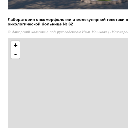
Лаборатория онкоморфологии и молекулярной генетики 
онкологической больнице № 62
© Авторский коллектив под руководством Ильи Машкова («Мезонпро
+
-