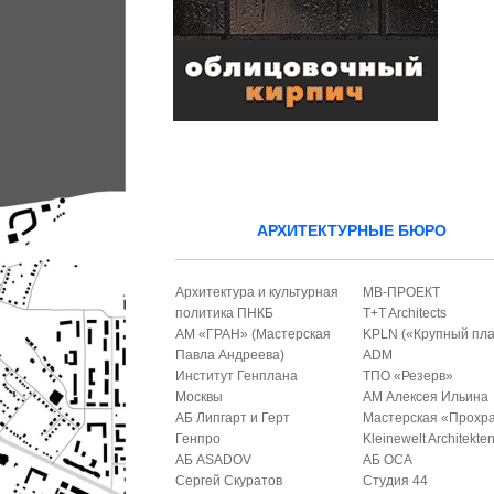
АРХИТЕКТУРНЫЕ БЮРО
Архитектура и культурная
МВ-ПРОЕКТ
политика ПНКБ
T+T Architects
АМ «ГРАН» (Мастерская
KPLN («Крупный пла
Павла Андреева)
ADM
Институт Генплана
ТПО «Резерв»
Москвы
АМ Алексея Ильина
АБ Липгарт и Герт
Мастерская «Прохр
Генпро
Kleinewelt Architekte
АБ ASADOV
АБ ОСА
Сергей Скуратов
Студия 44