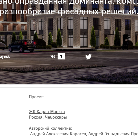
ьно оправданная доминанта, ком
разнообразие фасадных решений
oject
1
Проект:
ЖК Карла Маркса
Россия, Чебоксары
Авторский коллектив:
Андрей Алексеевич Карасев, Андрей Геннадьевич Пр