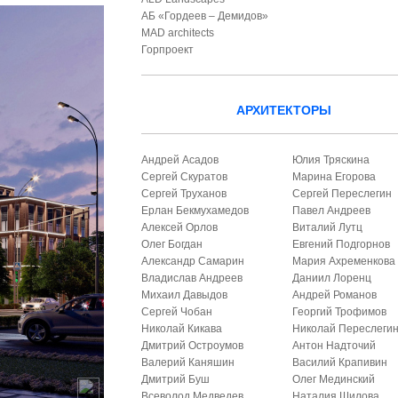
АБ «Гордеев – Демидов»
MAD architects
Горпроект
АРХИТЕКТОРЫ
Андрей Асадов
Юлия Тряскина
Сергей Скуратов
Марина Егорова
Сергей Труханов
Сергей Переслегин
Ерлан Бекмухамедов
Павел Андреев
Алексей Орлов
Виталий Лутц
Олег Богдан
Евгений Подгорнов
Александр Самарин
Мария Ахременкова
Владислав Андреев
Даниил Лоренц
Михаил Давыдов
Андрей Романов
Сергей Чобан
Георгий Трофимов
Николай Кикава
Николай Переслеги
Дмитрий Остроумов
Антон Надточий
Валерий Каняшин
Василий Крапивин
Дмитрий Буш
Олег Мединский
Всеволод Медведев
Наталия Шилова