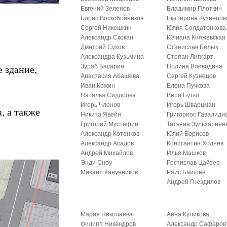
Евгений Зеленов
Владимир Плоткин
Борис Воскобойников
Екатерина Кузнецов
Сергей Никешкин
Юлия Солдатенкова
Александр Скокан
Юлиана Княжевская
Дмитрий Сухов
Станислав Белых
Александра Кузьмина
Степан Липгарт
 здание,
Зураб Басария
Полина Воеводина
Анастасия Абашева
Сергей Кузнецов
Иван Кожин
Елена Пучкова
Наталья Сидорова
Вера Бутко
Игорь Членов
Игорь Шварцман
, а также
Никита Явейн
Григориос Гавалиди
Григорий Мустафин
Татьяна Зульхарнее
Александр Котенков
Юлий Борисов
Александр Асадов
Константин Ходнев
Андрей Михайлов
Илья Машков
Энди Сноу
Ростислав Цайзер
Михаил Канунников
Раис Баишев
Андрей Гнездилов
Мария Николаева
Анна Куликова
Филипп Никандров
Александр Сафаров