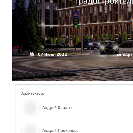
градостроител
07 Июля 2022
send.pr
Архитектор:
Андрей Карасев
Андрей Прокопьев