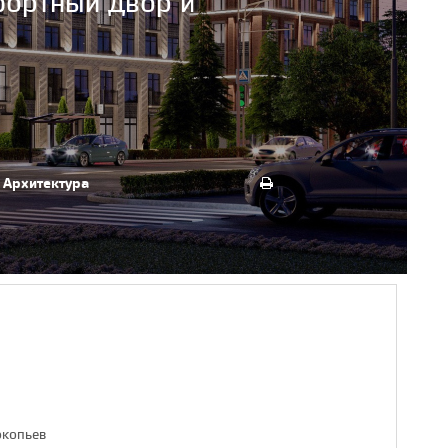
фортный двор и
.
Архитектура
окопьев