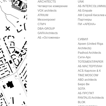
ARCHITECTS
UNK
Четвертое измерение
АБ INTERCOLUMNI
VOX architects
АБ Empate
ATRIUM
АМ Сергей Киселев 
Мезонпроект
Партнеры
СПИЧ
ПИ «АРЕНА»
DBA-GROUP
GAFA Architects
АБ «Остоженка»
СИВИЛ
Архип (United Riga
Architects)
Padhod Architects
Сити-Арх
TOTEMENT/PAPER
АБ МАСТЕРПЛАН
АСБ Карлсон & К
TIMZ.MOSCOW
ABD architects
Бюро Ви
SOTA
АБ ПРСПКТ
FANTALIS Architects
BLOK