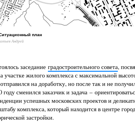
 Ситуационный план
копьев Андрей
стоялось заседание
градостроительного совета
, посв
на участке жилого комплекса с максимальной высот
отправился на доработку, но после так и не получи
0 году сменился заказчик и задача – ориентироватьс
нденции успешных московских проектов и деликат
штабу комплекса, который находится в центре город
рической застройки.