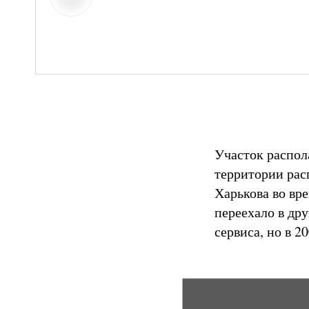
Участок распола
территории рас
Харькова во вр
переехало в др
сервиса, но в 2