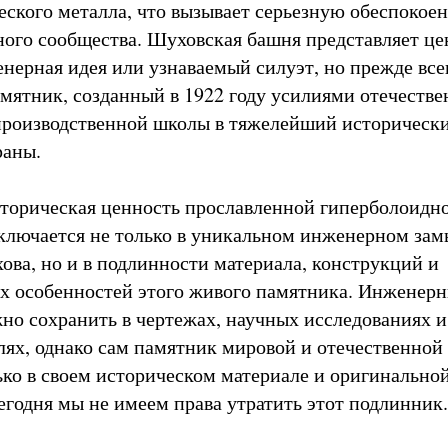
еского металла, что вызывает серьезную обеспокое
ого сообщества. Шуховская башня представляет це
енерная идея или узнаваемый силуэт, но прежде все
мятник, созданный в 1922 году усилиями отечеств
роизводственной школы в тяжелейший историческ
раны.
сторическая ценность прославленной гиперболоидн
ключается не только в уникальном инженерном зам
ва, но и в подлинности материала, конструкций и
х особенностей этого живого памятника. Инженер
но сохранить в чертежах, научных исследованиях и
ях, однако сам памятник мировой и отечественной
ько в своем историческом материале и оригинально
егодня мы не имеем права утратить этот подлинник.