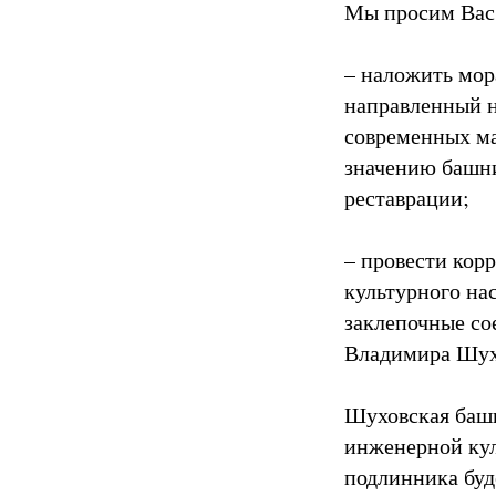
Мы просим Вас
– наложить мор
направленный н
современных ма
значению башни
реставрации;
– провести кор
культурного на
заклепочные со
Владимира Шух
Шуховская башн
инженерной кул
подлинника буд