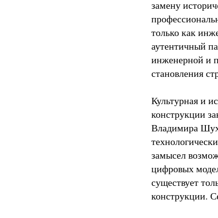
замену историч
профессиональн
только как инж
аутентичный па
инженерной и п
становления ст
Культурная и и
конструкции за
Владимира Шухо
технологически
замысел возмож
цифровых модел
существует тол
конструкции. С