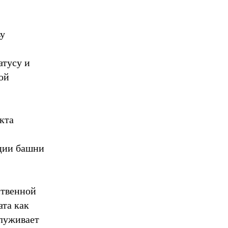
ву
атусу и
ой
кта
кции башни
ственной
ата как
служивает