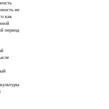
нность
нность не
го как
енной
ий период
ой
ысле
ный
 культуры
й