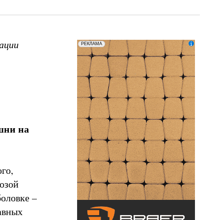
ации
erid: LatgCAXLX
ООО «ТД БРАЕР»
РЕКЛАМА
шни на
го,
розой
оловке –
авных