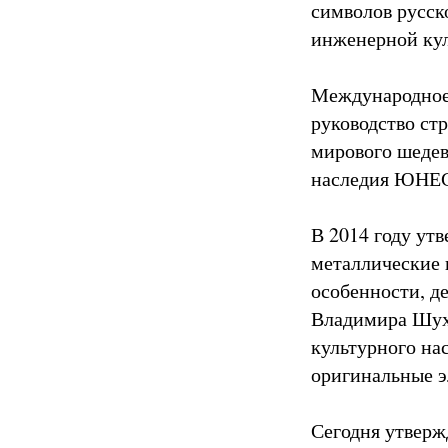
символов русск
инженерной ку
Международное 
руководство ст
мирового шеде
наследия ЮНЕС
В 2014 году ут
металлические 
особенности, д
Владимира Шухо
культурного нас
оригинальные э
Сегодня утверж