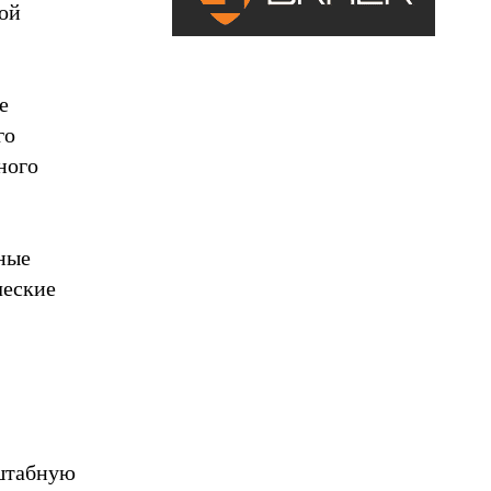
ной
е
го
ного
ные
ческие
сштабную