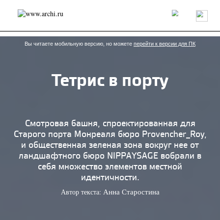
Россия
Мир
Технологии
Интерьер
Пресса
Архитекторы
Проекты
Конкурсы
События
Книги
Вакансии
Вы читаете мобильную версию, но можете
перейти к версии для ПК
Тетрис в порту
send.project
Анонсы конкурсов
Блог
Журнал
Интервью
Исследование
Мнение
Обзор
Объект
Результаты конкурса
Репортаж
Рецензия
Архитектура
Выставка
Смотровая башня, спроектированная для
Дизайн
Иностранцы в России
Интерьер
Старого порта Монреаля бюро Provencher_Roy,
Книги
Наследие
Образование
Урбанистика
и общественная зеленая зона вокруг нее от
Эко
ландшафтного бюро NIPPAYSAGE вобрали в
себя множество элементов местной
идентичности.
Автор текста:
Анна Старостина