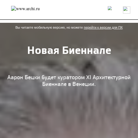
Россия
Мир
Технологии
Интерьер
Пресса
Архитекторы
Проекты
Конкурсы
События
Книги
Вакансии
Вы читаете мобильную версию, но можете
перейти к версии для ПК
Новая Биеннале
send.project
Анонсы конкурсов
Блог
Журнал
Интервью
Исследование
Мнение
Обзор
Объект
Результаты конкурса
Репортаж
Рецензия
Архитектура
Выставка
Аарон Бецки будет куратором XI Архитектурной
Дизайн
Иностранцы в России
Интерьер
Биеннале в Венеции.
Книги
Наследие
Образование
Урбанистика
Эко