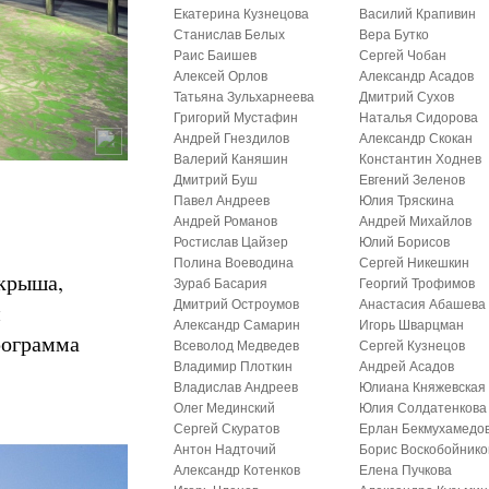
Екатерина Кузнецова
Василий Крапивин
Станислав Белых
Вера Бутко
Раис Баишев
Сергей Чобан
Алексей Орлов
Александр Асадов
Татьяна Зульхарнеева
Дмитрий Сухов
Григорий Мустафин
Наталья Сидорова
Андрей Гнездилов
Александр Скокан
Валерий Каняшин
Константин Ходнев
Дмитрий Буш
Евгений Зеленов
Павел Андреев
Юлия Тряскина
Андрей Романов
Андрей Михайлов
Ростислав Цайзер
Юлий Борисов
Полина Воеводина
Сергей Никешкин
 крыша,
Зураб Басария
Георгий Трофимов
Дмитрий Остроумов
Анастасия Абашева
и
Александр Самарин
Игорь Шварцман
рограмма
Всеволод Медведев
Сергей Кузнецов
Владимир Плоткин
Андрей Асадов
Владислав Андреев
Юлиана Княжевская
Олег Мединский
Юлия Солдатенкова
Сергей Скуратов
Ерлан Бекмухамедо
Антон Надточий
Борис Воскобойнико
Александр Котенков
Елена Пучкова