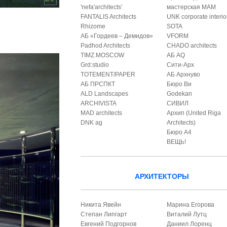
′nefa′architects′
мастерская МАМ
FANTALIS Architects
UNK corporate interio
Rhizome
SOTA
АБ «Гордеев – Демидов»
VFORM
Padhod Architects
CHADO architects
TIMZ.MOSCOW
АБ AQ
Grd:studio
Сити-Арх
TOTEMENT/PAPER
АБ Архнуво
АБ ПРСПКТ
Бюро Ви
ALD Landscapes
Godekan
ARCHIVISTA
СИВИЛ
MAD architects
Архип (United Riga
DNK ag
Architects)
Бюро А4
ВЕЩЬ!
АРХИТЕКТОРЫ
Никита Явейн
Марина Егорова
Степан Липгарт
Виталий Лутц
Евгений Подгорнов
Даниил Лоренц