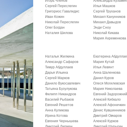
Игорь Членов
Александра Кузьмин
Сергей Переслегин
Илья Машков
Григориос Гавалидис
Сергей Труханов
Иван Кожин
Михаил Канунников
Николай Переслегин
Михаил Давыдов
Олег Богдан
Энди Сноу
Наталия Шилова
Николай Кикава
Мария Ахременкова
Наталья Жилкина
Екатерина Абдуллае
Александр Сафаров
Мария Кутай
Тимур Абдуллаев
Илья Левянт
Дарья Ильина
Анна Шаленкова
Сергей Марков
Данил Куров
Данило Вукосавлевич
Олеся Могилевская
Татьяна Бузулукова
Мария Николаева
Филипп Никандров
Евгений Задорожни
Василий Рыбаков
Алексей Кибкало
Евгений Решетов
Алексей Афоничкин
Анна Куликова
Денис Кувшинников
Ирина Котова
Дмитрий Овчаров
Евгения Чернышева
Алексей Курков
Дмитрий Липман
Дмитрий Шурыгин