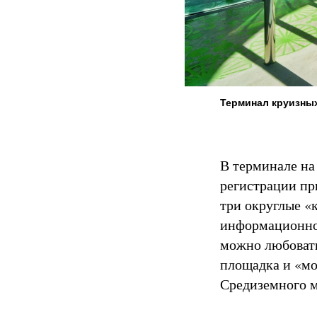
Терминал круизных
В терминале на
регистрации пр
три округлые «
информационног
можно любовать
площадка и «мо
Средиземного м