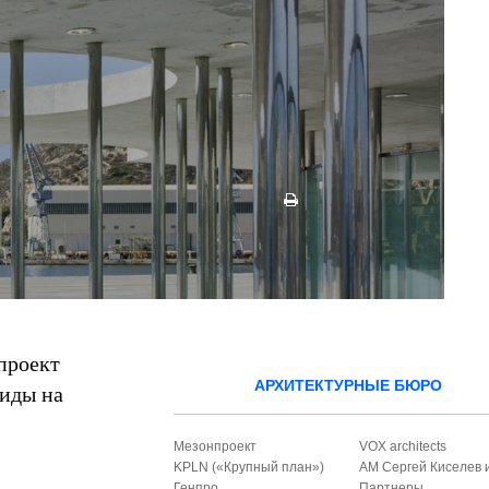
проект
АРХИТЕКТУРНЫЕ БЮРО
виды на
Мезонпроект
VOX architects
KPLN («Крупный план»)
АМ Сергей Киселев 
Генпро
Партнеры