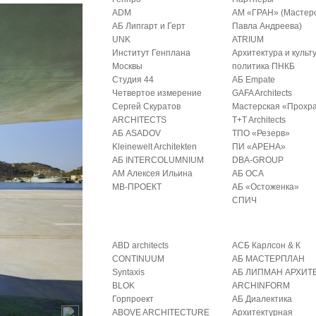
ADM
АМ «ГРАН» (Мастер
АБ Липгарт и Герт
Павла Андреева)
UNK
ATRIUM
Институт Генплана
Архитектура и культ
Москвы
политика ПНКБ
Студия 44
АБ Empate
Четвертое измерение
GAFA Architects
Сергей Скуратов
Мастерская «Прохр
ARCHITECTS
T+T Architects
АБ ASADOV
ТПО «Резерв»
Kleinewelt Architekten
ПИ «АРЕНА»
АБ INTERCOLUMNIUM
DBA-GROUP
АМ Алексея Ильина
АБ ОСА
МВ-ПРОЕКТ
АБ «Остоженка»
СПИЧ
ABD architects
АСБ Карлсон & К
CONTINUUM
АБ МАСТЕРПЛАН
Syntaxis
АБ ЛИПМАН АРХИТ
BLOK
ARCHINFORM
Горпроект
АБ Диалектика
ABOVE ARCHITECTURE
Архитектурная