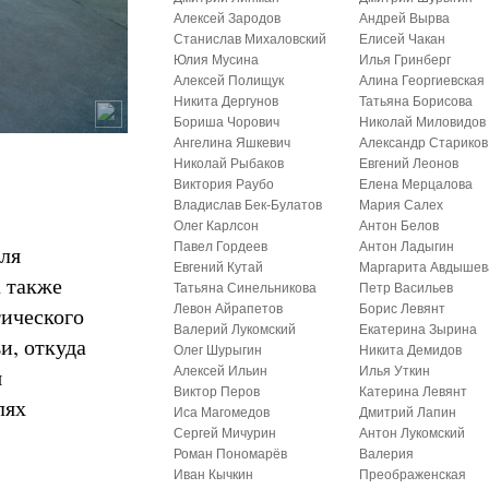
Алексей Зародов
Андрей Вырва
Станислав Михаловский
Елисей Чакан
Юлия Мусина
Илья Гринберг
Алексей Полищук
Алина Георгиевская
Никита Дергунов
Татьяна Борисова
Бориша Чорович
Николай Миловидов
Ангелина Яшкевич
Александр Стариков
Николай Рыбаков
Евгений Леонов
Виктория Раубо
Елена Мерцалова
Владислав Бек-Булатов
Мария Салех
Олег Карлсон
Антон Белов
Павел Гордеев
Антон Ладыгин
для
Евгений Кутай
Маргарита Авдышев
 также
Татьяна Синельникова
Петр Васильев
тического
Левон Айрапетов
Борис Левянт
Валерий Лукомский
Екатерина Зырина
и, откуда
Олег Шурыгин
Никита Демидов
я
Алексей Ильин
Илья Уткин
Виктор Перов
Катерина Левянт
лях
Иса Магомедов
Дмитрий Лапин
Сергей Мичурин
Антон Лукомский
Роман Пономарёв
Валерия
Иван Кычкин
Преображенская