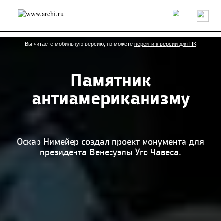
Россия
Мир
Технологии
Интерьер
Пресса
Архитекторы
Проекты
Конкурсы
События
Книги
Вакансии
Вы читаете мобильную версию, но можете
перейти к версии для ПК
Памятник
send.project
Анонсы конкурсов
Блог
антиамериканизму
Журнал
Интервью
Исследование
Мнение
Обзор
Объект
Результаты конкурса
Репортаж
Рецензия
Архитектура
Выставка
Дизайн
Иностранцы в России
Интерьер
Оскар Нимейер создал проект монумента для
Книги
Наследие
Образование
Урбанистика
президента Венесуэлы Уго Чавеса.
Эко