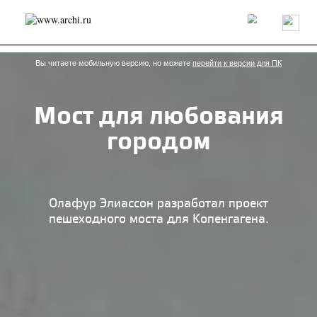
Россия
Мир
Технологии
Интерьер
Пресса
Архитекторы
Проекты
Конкурсы
События
Книги
Вакансии
Вы читаете мобильную версию, но можете
перейти к версии для ПК
Мост для любования
send.project
Анонсы конкурсов
Блог
городом
Журнал
Интервью
Исследование
Мнение
Обзор
Объект
Результаты конкурса
Репортаж
Рецензия
Архитектура
Выставка
Дизайн
Иностранцы в России
Интерьер
Олафур Элиассон разработал проект
Книги
Наследие
Образование
Урбанистика
пешеходного моста для Копенгагена.
Эко