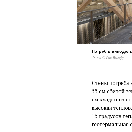
Погреб в винодель
Фото © Luc Boegly
Стены погреба 
55 см сбитой зе
см кладки из с
высокая теплов
15 градусов теп
геотермальная 