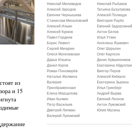
Николай Миловидов
Николай Рыбаков
Алексей Зародов
Татьяна Бузулукова
Евгения Чернышева
Алексей Полищук
Станислав Михаловский
Виктория Раубо
Алексей Ильин
Евгений Задорожни
Алексей Курков
Антон Белов
Павел Гордеев
Илья Уткин
Борис Левянт
Ангелина Яшкевич
Сергей Мичурин
Олег Шурыгин
Олеся Могилевская
Олег Карлсон
Дарья Ильина
Денис Кувшинников
Данил Куров
Екатерина Абдуллае
Роман Пономарёв
Виктор Перов
Наталья Жилкина
Алексей Кибкало
стоят из
Валерия
Екатерина Зырина
Преображенская
Илья Гринберг
зора и 15
Елена Мерцалова
Андрей Вырва
игнута
Иван Кычкин
Евгений Леонов
Петр Васильев
Антон Лукомский
ходимые
Дмитрий Липман
Юлия Мусина
Валерий Лукомский
оддержание