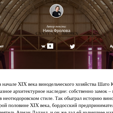
Автор текста:
Нина Фролова
кт
А
6
в начале XIX века винодельческого хозяйства Шато 
азное архитектурное наследие: собственно замок – 
 в неотюдоровском стиле. Так обыграл историю вин
орой половине XIX века, бордосский предпринимате
еятель Арман Лаланд, и он же дал ей нынешнее наз