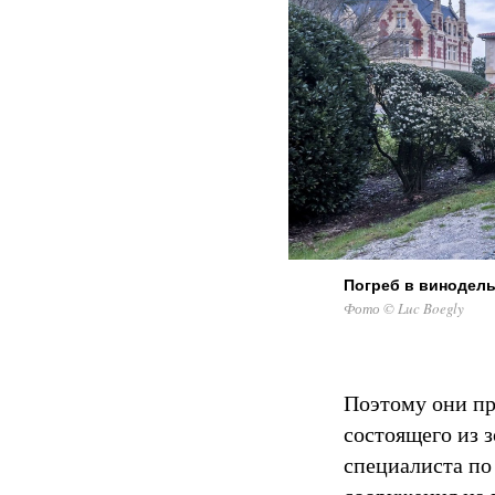
Погреб в винодель
Фото © Luc Boegly
Поэтому они пр
состоящего из з
специалиста по