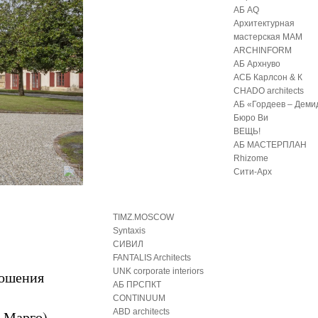
АБ AQ
Архитектурная
мастерская МАМ
ARCHINFORM
АБ Архнуво
АСБ Карлсон & К
CHADO architects
АБ «Гордеев – Деми
Бюро Ви
ВЕЩЬ!
АБ МАСТЕРПЛАН
Rhizome
Сити-Арх
TIMZ.MOSCOW
Syntaxis
СИВИЛ
FANTALIS Architects
UNK corporate interiors
ношения
АБ ПРСПКТ
CONTINUUM
ABD architects
-Марго),