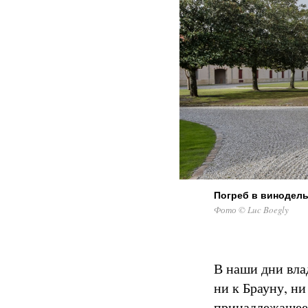
Погреб в винодель
Фото © Luc Boegly
В наши дни вл
ни к Брауну, ни
принадлежащее 