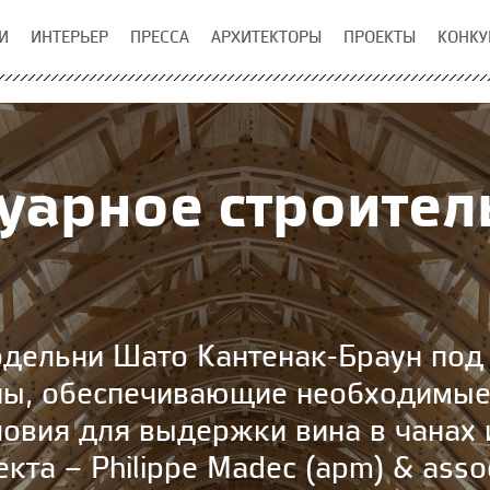
И
ИНТЕРЬЕР
ПРЕССА
АРХИТЕКТОРЫ
ПРОЕКТЫ
КОНКУ
уарное строител
дельни Шато Кантенак-Браун под
ны, обеспечивающие необходимые
овия для выдержки вина в чанах 
кта – Philippe Madec (apm) & asso