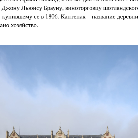
 Джону Льюису Брауну, виноторговцу шотландског
 купившему ее в 1806. Кантенак – название деревни
ано хозяйство.