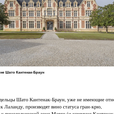
не Шато Кантенак-Браун
адельцы Шато Кантенак-Браун, уже не имеющие от
 к Лаланду, производят вино статуса гран-крю,
к винодельческой зоне Марго (и коммуне Кантенак