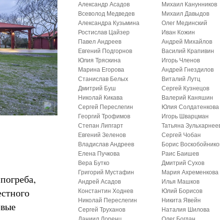
Александр Асадов
Михаил Канунников
Всеволод Медведев
Михаил Давыдов
Александра Кузьмина
Олег Мединский
Ростислав Цайзер
Иван Кожин
Павел Андреев
Андрей Михайлов
Евгений Подгорнов
Василий Крапивин
Юлия Тряскина
Игорь Членов
Марина Егорова
Андрей Гнездилов
Станислав Белых
Виталий Лутц
Дмитрий Буш
Сергей Кузнецов
Николай Кикава
Валерий Каняшин
Сергей Переслегин
Юлия Солдатенкова
Георгий Трофимов
Игорь Шварцман
Степан Липгарт
Татьяна Зульхарнее
Евгений Зеленов
Сергей Чобан
Владислав Андреев
Борис Воскобойнико
Елена Пучкова
Раис Баишев
Вера Бутко
Дмитрий Сухов
Григорий Мустафин
Мария Ахременкова
погреба,
Андрей Асадов
Илья Машков
естного
Константин Ходнев
Юлий Борисов
Николай Переслегин
Никита Явейн
овые
Сергей Труханов
Наталия Шилова
Даниил Лоренц
Олег Богдан