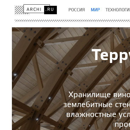
РОССИЯ
МИР
ТЕХНОЛОГИ
Терр
Хранилище вино
землебитные сте
влажностные усл
прое