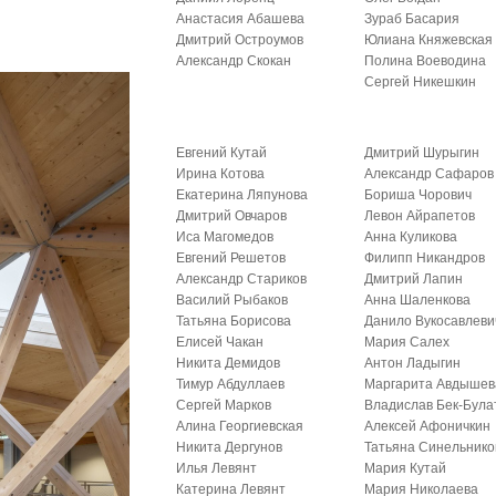
Анастасия Абашева
Зураб Басария
Дмитрий Остроумов
Юлиана Княжевская
Александр Скокан
Полина Воеводина
Сергей Никешкин
Евгений Кутай
Дмитрий Шурыгин
Ирина Котова
Александр Сафаров
Екатерина Ляпунова
Бориша Чорович
Дмитрий Овчаров
Левон Айрапетов
Иса Магомедов
Анна Куликова
Евгений Решетов
Филипп Никандров
Александр Стариков
Дмитрий Лапин
Василий Рыбаков
Анна Шаленкова
Татьяна Борисова
Данило Вукосавлеви
Елисей Чакан
Мария Салех
Никита Демидов
Антон Ладыгин
Тимур Абдуллаев
Маргарита Авдышев
Сергей Марков
Владислав Бек-Була
Алина Георгиевская
Алексей Афоничкин
Никита Дергунов
Татьяна Синельнико
Илья Левянт
Мария Кутай
Катерина Левянт
Мария Николаева