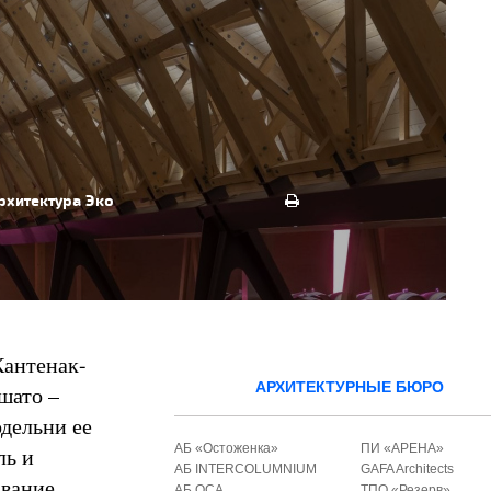
рхитектура
Эко
Кантенак-
АРХИТЕКТУРНЫЕ БЮРО
шато –
одельни ее
АБ «Остоженка»
ПИ «АРЕНА»
ль и
АБ INTERCOLUMNIUM
GAFA Architects
вание.
АБ ОСА
ТПО «Резерв»