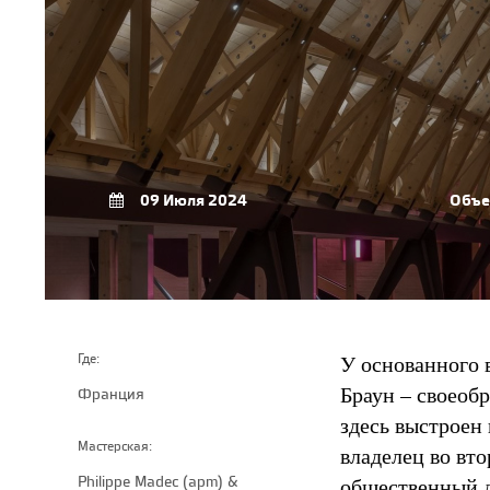
09 Июля 2024
Объе
У основанного 
Где:
Браун – своеобр
Франция
здесь выстроен
Мастерская:
владелец во вт
Philippe Madec (apm) &
общественный д