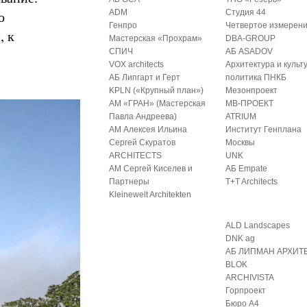
о
ADM
Студия 44
Генпро
Четвертое измерен
, к
Мастерская «Прохрам»
DBA-GROUP
СПИЧ
АБ ASADOV
VOX architects
Архитектура и культ
АБ Липгарт и Герт
политика ПНКБ
KPLN («Крупный план»)
Мезонпроект
АМ «ГРАН» (Мастерская
МВ-ПРОЕКТ
Павла Андреева)
ATRIUM
АМ Алексея Ильина
Институт Генплана
Сергей Скуратов
Москвы
ARCHITECTS
UNK
АМ Сергей Киселев и
АБ Empate
Партнеры
T+T Architects
Kleinewelt Architekten
ALD Landscapes
DNK ag
АБ ЛИПМАН АРХИТ
BLOK
ARCHIVISTA
Горпроект
Бюро А4