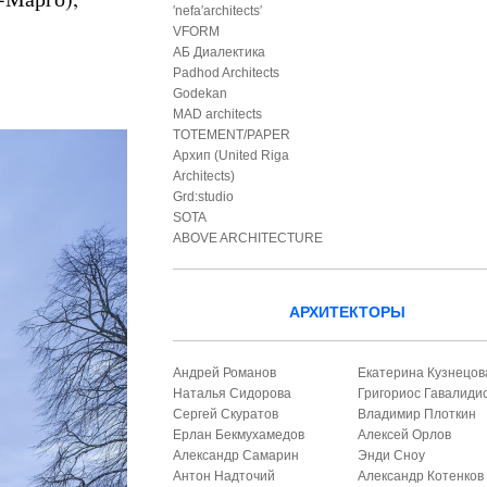
′nefa′architects′
VFORM
АБ Диалектика
Padhod Architects
Godekan
MAD architects
TOTEMENT/PAPER
Архип (United Riga
Architects)
Grd:studio
SOTA
ABOVE ARCHITECTURE
АРХИТЕКТОРЫ
Андрей Романов
Екатерина Кузнецов
Наталья Сидорова
Григориос Гавалиди
Сергей Скуратов
Владимир Плоткин
Ерлан Бекмухамедов
Алексей Орлов
Александр Самарин
Энди Сноу
Антон Надточий
Александр Котенков