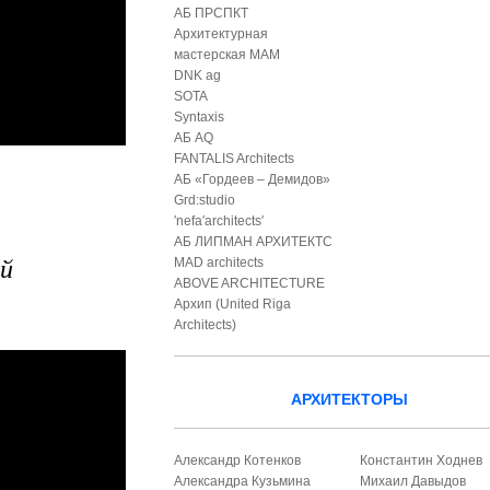
АБ ПРСПКТ
Архитектурная
мастерская МАМ
DNK ag
SOTA
Syntaxis
АБ AQ
FANTALIS Architects
АБ «Гордеев – Демидов»
Grd:studio
′nefa′architects′
АБ ЛИПМАН АРХИТЕКТС
ай
MAD architects
ABOVE ARCHITECTURE
Архип (United Riga
Architects)
АРХИТЕКТОРЫ
Александр Котенков
Константин Ходнев
Александра Кузьмина
Михаил Давыдов