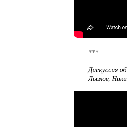
***
Дискуссия о
Лызлов, Ник