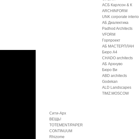
АСБ Карлсон & К
ARCHINFORM
UNK corporate interio
АБ Диалектика
Padhod Architects
VFORM
Горпроект
АБ МАСТЕРПЛАН
Бюро А4
CHADO architects
АБ Архнуво
Бюро Ви
ABD architects
Godekan
ALD Landscapes
TIMZ.MOSCOW
Сити-Арх
ВЕЩЬ!
TOTEMENT/PAPER
CONTINUUM
Rhizome