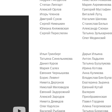
Андрей Гнездилов
Анастасия Абашева
Степан Липгарт
Мария Ахременкова
Алексей Орлов
Григорий Мустафин
Игорь Членов
Виталий Лутц
Дмитрий Сухов
Наталия Шилова
Сергей Никешкин
Станислав Белых
Юлиана Княжевская
Александр Скокан
Сергей Переслегин
Татьяна Зульхарнее
Олег Мединский
Илья Гринберг
Дарья Ильина
Татьяна Синельникова
Антон Ладыгин
Данил Куров
Татьяна Бузулукова
Мария Салех
Ирина Котова
Евгения Чернышева
Анна Куликова
Борис Левянт
Владислав Бек-Була
Никита Дергунов
Екатерина Зырина
Николай Миловидов
Евгений Кутай
Евгений Задорожний
Валерия
Алексей Зародов
Преображенская
Никита Демидов
Павел Гордеев
Олег Карлсон
Алина Георгиевская
Василий Рыбаков
Татьяна Борисова