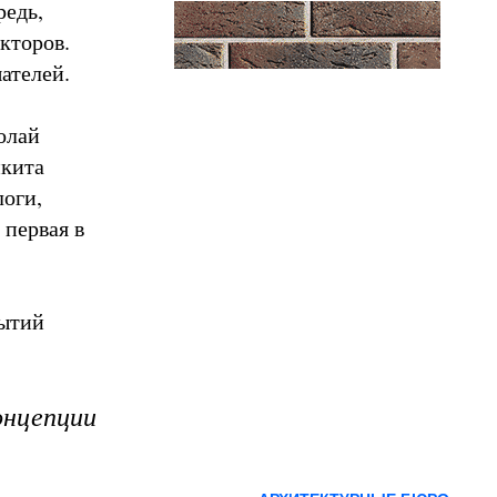
редь,
кторов.
ателей.
олай
икита
логи,
 первая в
бытий
онцепции