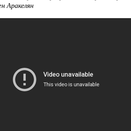
ен Аракелян