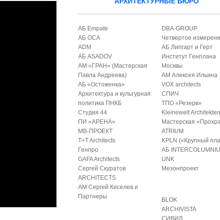
АРХИТЕКТУРНЫЕ БЮРО
АБ Empate
DBA-GROUP
АБ ОСА
Четвертое измерен
ADM
АБ Липгарт и Герт
АБ ASADOV
Институт Генплана
АМ «ГРАН» (Мастерская
Москвы
Павла Андреева)
АМ Алексея Ильина
АБ «Остоженка»
VOX architects
Архитектура и культурная
СПИЧ
политика ПНКБ
ТПО «Резерв»
Студия 44
Kleinewelt Architekte
ПИ «АРЕНА»
Мастерская «Прохр
МВ-ПРОЕКТ
ATRIUM
T+T Architects
KPLN («Крупный пла
Генпро
АБ INTERCOLUMNI
GAFA Architects
UNK
Сергей Скуратов
Мезонпроект
ARCHITECTS
АМ Сергей Киселев и
Партнеры
BLOK
ARCHIVISTA
СИВИЛ