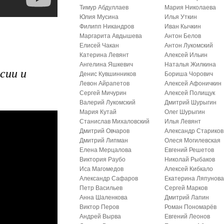
Тимур Абдуллаев
Мария Николаева
Юлия Мусина
Илья Уткин
Филипп Никандров
Иван Кычкин
Маргарита Авдышева
Антон Белов
Елисей Чакан
Антон Лукомский
Катерина Левянт
Алексей Ильин
Ангелина Яшкевич
Наталья Жилкина
сии и
Денис Кувшинников
Бориша Чорович
Левон Айрапетов
Алексей Афоничкин
Сергей Мичурин
Алексей Полищук
Валерий Лукомский
Дмитрий Шурыгин
Мария Кутай
Олег Шурыгин
Станислав Михаловский
Илья Левянт
Дмитрий Овчаров
Александр Стариков
Дмитрий Липман
Олеся Могилевская
Елена Мерцалова
Евгений Решетов
Виктория Раубо
Николай Рыбаков
Иса Магомедов
Алексей Кибкало
Александр Сафаров
Екатерина Ляпунов
Петр Васильев
Сергей Марков
Анна Шаленкова
Дмитрий Лапин
Виктор Перов
Роман Пономарёв
Андрей Вырва
Евгений Леонов