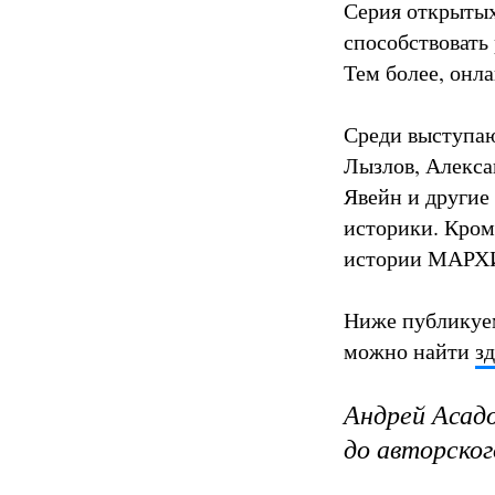
Серия открытых
способствовать
Тем более, онл
Среди выступа
Лызлов, Алекса
Явейн и другие
историки. Кром
истории МАРХИ
Ниже публикуем
можно найти
зд
Андрей Асад
до авторског