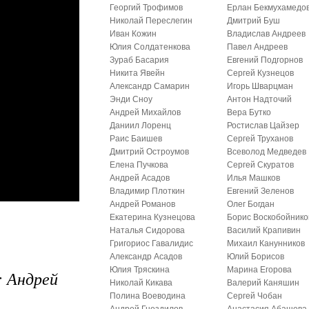
Георгий Трофимов
Ерлан Бекмухамедо
Николай Переслегин
Дмитрий Буш
Иван Кожин
Владислав Андреев
Юлия Солдатенкова
Павел Андреев
Зураб Басария
Евгений Подгорнов
Никита Явейн
Сергей Кузнецов
Александр Самарин
Игорь Шварцман
Энди Сноу
Антон Надточий
Андрей Михайлов
Вера Бутко
Даниил Лоренц
Ростислав Цайзер
Раис Баишев
Сергей Труханов
Дмитрий Остроумов
Всеволод Медведев
Елена Пучкова
Сергей Скуратов
Андрей Асадов
Илья Машков
Владимир Плоткин
Евгений Зеленов
Андрей Романов
Олег Богдан
Екатерина Кузнецова
Борис Воскобойнико
Наталья Сидорова
Василий Крапивин
Григориос Гавалидис
Михаил Канунников
Александр Асадов
Юлий Борисов
Юлия Тряскина
Марина Егорова
: Андрей
Николай Кикава
Валерий Каняшин
Полина Воеводина
Сергей Чобан