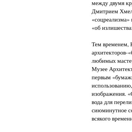
между двумя к
Дмитрием Хмель
«соцреализма» 
«об излишества
Тем временем,
архитекторов-«б
любимых мастер
Музее Архитект
первым «бумаж
использованию,
изображения. «
вода для перели
сиюминутное со
всякого времени