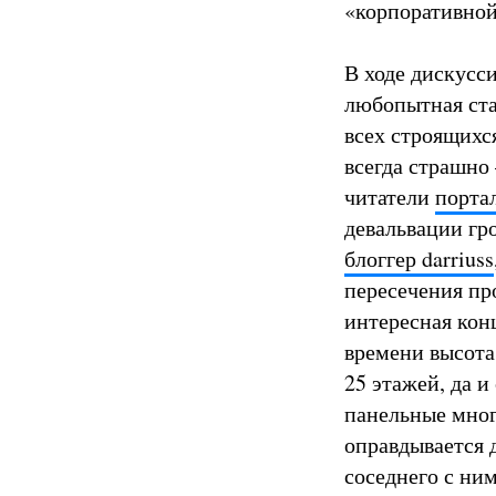
«корпоративной
В ходе дискусс
любопытная ста
всех строящихс
всегда страшно 
читатели
портал
девальвации гр
блоггер darriuss
пересечения пр
интересная кон
времени высота
25 этажей, да и
панельные мног
оправдывается 
соседнего с ни