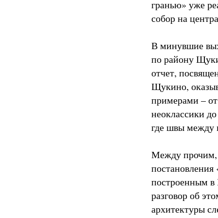
гранью» уже ре
собор на центр
В минувшие вых
по району Щук
отчет, посвяще
Щукино, оказыв
примерами – от
неоклассики до
где швы между 
Между прочим, 
постановления 
построенным в 
разговор об эт
архитектуры сл