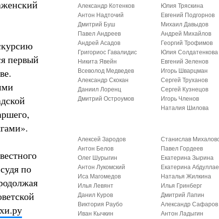
раженский
Александр Котенков
Юлия Тряскина
Антон Надточий
Евгений Подгорнов
Дмитрий Буш
Михаил Давыдов
Павел Андреев
Андрей Михайлов
скурсию
Андрей Асадов
Георгий Трофимов
Григориос Гавалидис
Юлия Солдатенкова
ся первый
Никита Явейн
Евгений Зеленов
ве.
Всеволод Медведев
Игорь Шварцман
Александр Скокан
Сергей Труханов
ими
Даниил Лоренц
Сергей Кузнецов
адской
Дмитрий Остроумов
Игорь Членов
Наталия Шилова
аршего,
гами».
Алексей Зародов
Станислав Михалов
Антон Белов
Павел Гордеев
звестного
Олег Шурыгин
Екатерина Зырина
судя по
Антон Лукомский
Екатерина Абдуллае
Иса Магомедов
Наталья Жилкина
Продолжая
Илья Левянт
Илья Гринберг
оветской
Данил Куров
Дмитрий Лапин
Виктория Раубо
Александр Сафаров
хи.ру
Иван Кычкин
Антон Ладыгин