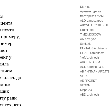
DNK ag
Архитектурная
ся
мастерская МАМ
ALD Landscapes
оцента
ABOVE ARCHITECT
м почти
Grd:studio
TIMZ.MOSCOW
к примеру,
АБ Архнуво
пример
Syntaxis
ишет
FANTALIS Architects
CHADO architects
оект у
′nefa′architects′
дила
ARCHINFORM
АСБ Карлсон & К
чением
АБ ЛИПМАН АРХИТ
изилась до
SOTA
АБ ПРСПКТ
ромные
VFORM
йщик
Бюро А4
ABD architects
нту ради
т тех, кто