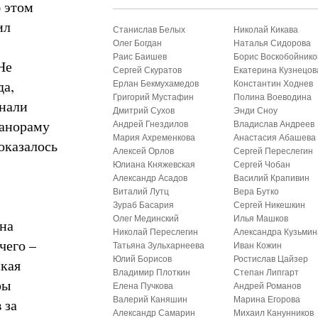
б этом
ил
Станислав Белых
Николай Кикава
Олег Богдан
Наталья Сидорова
Раис Баишев
Борис Воскобойнико
Не
Сергей Скуратов
Екатерина Кузнецов
да,
Ерлан Бекмухамедов
Константин Ходнев
Григорий Мустафин
Полина Воеводина
знали
Дмитрий Сухов
Энди Сноу
панораму
Андрей Гнездилов
Владислав Андреев
Мария Ахременкова
Анастасия Абашева
оказалось
Алексей Орлов
Сергей Переслегин
Юлиана Княжевская
Сергей Чобан
Александр Асадов
Василий Крапивин
Виталий Лутц
Вера Бутко
Зураб Басария
Сергей Никешкин
Олег Мединский
Илья Машков
 на
Николай Переслегин
Александра Кузьмин
чего –
Татьяна Зульхарнеева
Иван Кожин
Юлий Борисов
Ростислав Цайзер
ская
Владимир Плоткин
Степан Липгарт
ры
Елена Пучкова
Андрей Романов
Валерий Каняшин
Марина Егорова
 за
Александр Самарин
Михаил Канунников