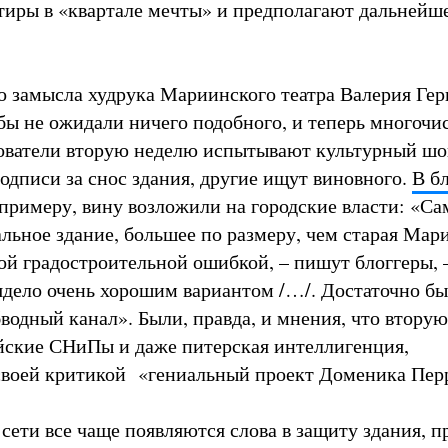
тиры в «квартале мечты» и предполагают дальнейш
о замысла худрука Мариинского театра Валерия Гер
 бы не ожидали ничего подобного, и теперь многоч
ователи вторую неделю испытывают культурный шо
одписи за снос здания, другие ищут виновного.
В б
к примеру, вину возложили на городские власти: «Са
альное здание, большее по размеру, чем старая Мар
ой градостроительной ошибкой, – пишут блоггеры, –
лядело очень хорошим вариантом /…/. Достаточно б
бводный канал». Были, правда, и мнения, что втору
йские СНиПы и даже питерская интеллигенция,
воей критикой «гениальный проект Доменика Пер
 сети все чаще появляются слова в защиту здания, п