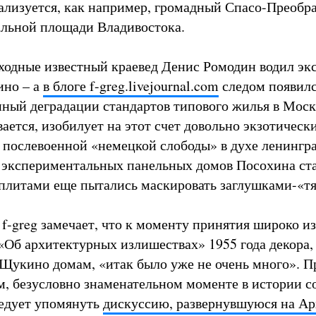
ализуется, как например, громадный Спасо-Преоб
альной площади Владивостока.
одные известный краевед Денис Ромодин водил эк
ино – а
в блоге f-greg.livejournal.com
следом появил
нный деградации стандартов типового жилья в Моск
ается, изобилует на этот счет довольно экзотическ
 послевоенной «немецкой слободы» в духе ленингр
 экспериментальных панельных домов Посохина ст
плитами еще пытались маскировать заглушками-«тя
f-greg замечает, что к моменту принятия широко и
«Об архитектурных излишествах» 1955 года декора, 
Щукино домам, «итак было уже не очень много». 
ом, безусловно знаменательном моменте в истории с
едует упомянуть
дискуссию, развернувшуюся
на Ар