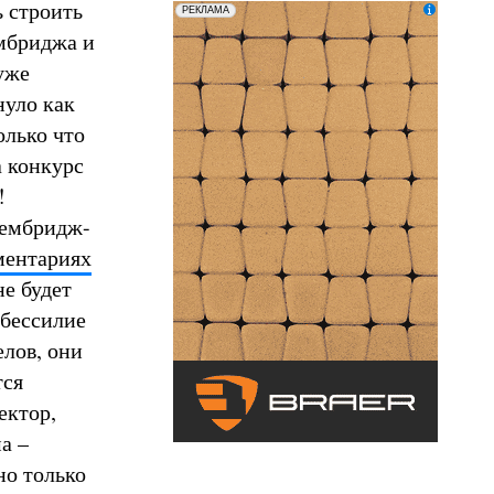
 строить
erid: LatgCAXLX
ООО «ТД БРАЕР»
РЕКЛАМА
ембриджа и
уже
нуло как
олько что
а конкурс
!
Кембридж-
ментариях
не будет
 бессилие
елов, они
тся
ектор,
а –
но только