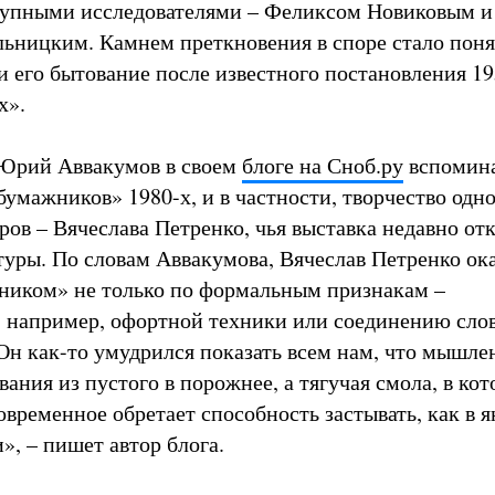
рупными исследователями – Феликсом Новиковым и
ницким. Камнем преткновения в споре стало поня
и его бытование после известного постановления 19
х».
 Юрий Аввакумов в своем
блоге на Сноб.ру
вспомин
умажников» 1980-х, и в частности, творчество одно
ов – Вячеслава Петренко, чья выставка недавно от
уры. По словам Аввакумова, Вячеслав Петренко ок
ником» не только по формальным признакам –
 например, офортной техники или соединению слов
Он как-то умудрился показать всем нам, что мышлен
вания из пустого в порожнее, а тягучая смола, в ко
временное обретает способность застывать, как в я
», – пишет автор блога.