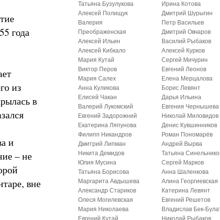
Татьяна Бузулукова
Ирина Котова
Алексей Полищук
Дмитрий Шурыгин
тие
Валерия
Петр Васильев
55 года
Преображенская
Дмитрий Овчаров
Алексей Ильин
Василий Рыбаков
Алексей Кибкало
Алексей Курков
Мария Кутай
Сергей Мичурин
Виктор Перов
Евгений Леонов
ает
Мария Салех
Елена Мерцалова
го из
Анна Куликова
Борис Левянт
Елисей Чакан
Дарья Ильина
крылась в
Валерий Лукомский
Евгения Чернышева
азался
Евгений Задорожний
Николай Миловидов
Екатерина Ляпунова
Денис Кувшинников
Филипп Никандров
Роман Пономарёв
а и
Дмитрий Липман
Андрей Вырва
ие – не
Никита Демидов
Татьяна Синельнико
Юлия Мусина
Сергей Марков
торой
Татьяна Борисова
Анна Шаленкова
нтаре, вне
Маргарита Авдышева
Алина Георгиевская
Александр Стариков
Катерина Левянт
Олеся Могилевская
Евгений Решетов
Мария Николаева
Владислав Бек-Була
Евгений Кутай
Николай Рыбаков