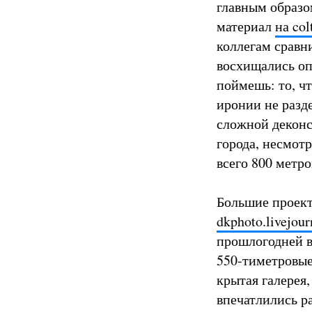
главным образо
материал
на col
коллегам сравн
восхищались оп
поймешь: то, чт
иронии не разд
сложной деконс
города, несмотр
всего 800 метро
Большие проект
dkphoto.livejou
прошлогодней в
550-тиметровые
крытая галерея
впечатлились ра