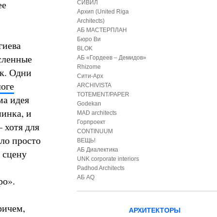
ее
СИВИЛ
Архип (United Riga
Architects)
АБ МАСТЕРПЛАН
Бюро Ви
гиева
BLOK
исленные
АБ «Гордеев – Демидов»
Rhizome
к. Одни
Сити-Арх
логе
ARCHIVISTA
TOTEMENT/PAPER
ма идея
Godekan
иинка, и
MAD architects
Горпроект
 хотя для
CONTINUUM
ыло просто
ВЕЩЬ!
АБ Диалектика
ю сцену
UNK corporate interiors
Padhod Architects
АБ AQ
ро».
ричем,
АРХИТЕКТОРЫ