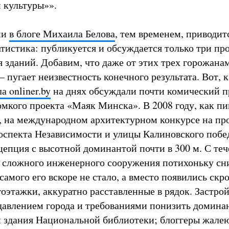
 культуры»».
ии
в блоге Михаила Белова
, тем временем, приводит
тистика: публикуется и обсуждается только три пр
я зданий. Добавим, что даже от этих трех горожана
– пугает неизвестность конечного результата. Вот, 
а onliner.by
на днях обсуждали почти комический 
омкого проекта «Маяк Минска». В 2008 году, как п
, на международном архитектурном конкурсе на пр
оспекта Независимости и улицы Калиновского побе
цепция с высотной доминантой почти в 300 м. С те
 сложного инженерного сооружения потихоньку сн
 самого его вскоре не стало, а вместо появились ск
оэтажки, аккуратно расставленные в рядок. Застро
давлением города и требованиями понизить домина
м здания Национальной библиотеки; блоггеры жалею