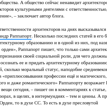
общества. А общество сейчас ненавидит архитектор
кторов культурными деятелями с ответственностью,
ние», – заключает автор блога.
тветственности архитекторов на днях высказывался
андр Раппапорт
. Несколько последних статей в его 
тектурному образованию и в одной из них, под наз
 орден», Раппапорт пишет, что только сами архите
 признания своей социальной роли, для чего должны
 осознать ее и придать архитектурному образовани
й, сколько моральный статус, наподобие средневеко
в «приплюсовывания профессии ещё и магического,
го и даже романтического» Раппапорту возражает 
вещи сегодня, – пишет он в комментариях к статье,
зорах, в щелях, в интермундиях – тем и ценны. А п
 Орден, то в духе СС. То есть в духе пресловутой