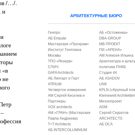
ов /…/.
 и
АРХИТЕКТУРНЫЕ БЮРО
Генпро
АБ «Остоженка»
 и
АБ Empate
DBA-GROUP
блоге
Мастерская «Прохрам»
МВ-ПРОЕКТ
Институт Генплана
ПИ «АРЕНА»
ванием
Москвы
АМ Алексея Ильина
кторы
ТПО «Резерв»
Архитектура и культ
СПИЧ
политика ПНКБ
 «в
GAFA Architects
Студия 44
ю не
АБ Липгарт и Герт
АБ ASADOV
ATRIUM
UNK
вого
Четвертое измерение
KPLN («Крупный пла
АМ Сергей Киселев и
Kleinewelt Architekte
Партнеры
Мезонпроект
Петр
VOX architects
ADM
 –
АМ «ГРАН» (Мастерская
Сергей Скуратов
Павла Андреева)
ARCHITECTS
рофессия
T+T Architects
АБ ОСА
АБ INTERCOLUMNIUM