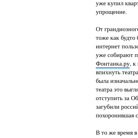
уже купил квар
упрощение.
От грандиозног
тоже как будто
интернет польз
уже собирают п
Фонтанка.ру
, 
впихнуть театр
была изначальн
театра это выг
отступить за О
загубили росси
похоронившая с
В то же время в