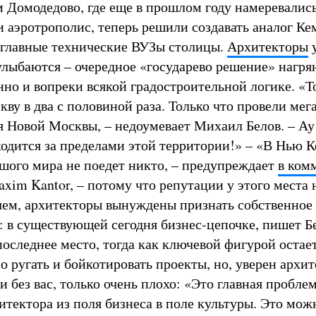
 Домодедово, где еще в прошлом году намеревались
и аэротрополис, теперь решили создавать аналог К
 главные технические ВУЗы столицы.
Архитекторы
улыбаются – очередное «государево решение» нагря
нно и вопреки всякой градостроительной логике. «Т
ву в два с половиной раза. Только что провели мег
я Новой Москвы, – недоумевает Михаил Белов. – Ау
одится за пределами этой территории!» – «В Нью 
шого мира не поедет никто, – предупреждает
в ком
xim Kantor, – потому что репутации у этого места 
чем, архитекторы вынуждены признать собственное
: в существующей сегодня бизнес-цепочке, пишет Б
оследнее место, тогда как ключевой фигурой остае
 ругать и бойкотировать проекты, но, уверен архит
и без вас, только очень плохо: «Это главная проблем
итектора из поля бизнеса в поле культуры. Это мож