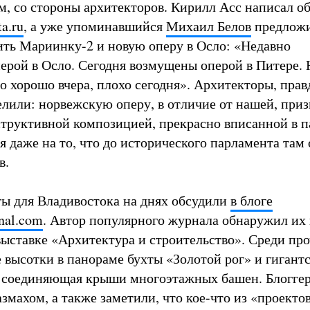
м, со стороны архитекторов. Кирилл Асс написал о
ta.ru
, а уже упоминавшийся
Михаил Белов
предлож
ить Мариинку-2 и новую оперу в Осло: «Недавно
ерой в Осло. Сегодня возмущены оперой в Питере. 
о хорошо вчера, плохо сегодня». Архитекторы, прав
елили: норвежскую оперу, в отличие от нашей, при
труктивной композицией, прекрасно вписанной в 
я даже на то, что до исторического парламента там 
в.
ы для Владивостока на днях обсудили
в блоге
rnal.com
. Автор популярного журнала обнаружил их
ыставке «Архитектура и строительство». Среди про
 высотки в панораме бухты «Золотой рог» и гигант
, соединяющая крыши многоэтажных башен. Блогге
змахом, а также заметили, что кое-что из «проектов