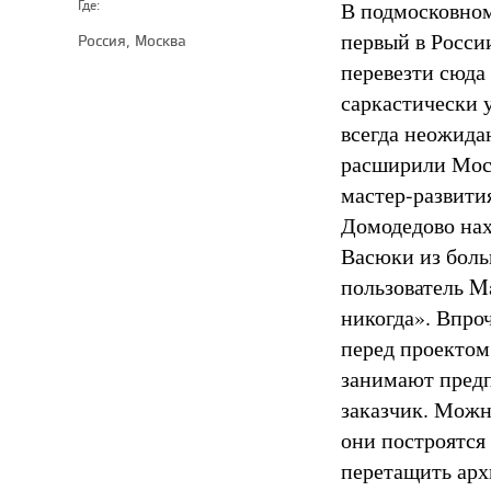
В подмосковном
Где:
первый в Росси
Россия, Москва
перевезти сюда
саркастически 
всегда неожида
расширили Моск
мастер-развити
Домодедово нах
Васюки из боль
пользователь Ma
никогда». Впро
перед проектом
занимают предп
заказчик. Можно
они построятся 
перетащить арх