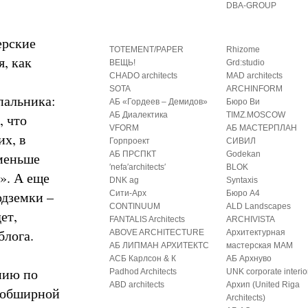
DBA-GROUP
ерские
TOTEMENT/PAPER
Rhizome
я, как
ВЕЩЬ!
Grd:studio
CHADO architects
MAD architects
SOTA
ARCHINFORM
пальника:
АБ «Гордеев – Демидов»
Бюро Ви
АБ Диалектика
TIMZ.MOSCOW
, что
VFORM
АБ МАСТЕРПЛАН
х, в
Горпроект
СИВИЛ
 меньше
АБ ПРСПКТ
Godekan
′nefa′architects′
BLOK
». А еще
DNK ag
Syntaxis
одземки –
Сити-Арх
Бюро А4
CONTINUUM
ALD Landscapes
ет,
FANTALIS Architects
ARCHIVISTA
блога.
ABOVE ARCHITECTURE
Архитектурная
АБ ЛИПМАН АРХИТЕКТС
мастерская МАМ
АСБ Карлсон & К
АБ Архнуво
нию по
Padhod Architects
UNK corporate interio
ABD architects
Архип (United Riga
 обширной
Architects)