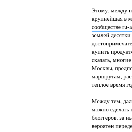
Этому, между п
крупнейшая в м
сообществе ru-a
землей десятки 
достопримечател
купить продукто
сказать, многие
Москвы, предп
маршрутам, рас
теплое время го
Между тем, дале
можно сделать 
блоггеров, за 
вероятен перед