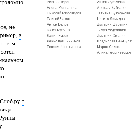
вероломно,
Виктор Перов
Антон Лукомский
Елена Мерцалова
Алексей Кибкало
Николай Миловидов
Татьяна Бузулукова
Елисей Чакан
Никита Демидов
Антон Белов
Дмитрий Шурыгин
ов, не
Юлия Мусина
Тимур Абдуллаев
пример,
в
Данил Куров
Дмитрий Овчаров
 о том,
Денис Кувшинников
Владислав Бек-Була
Евгения Чернышева
Мария Салех
 сотен
Алина Георгиевская
никальном
но
но
 Сноб.ру
с
авида
-Руины.
у