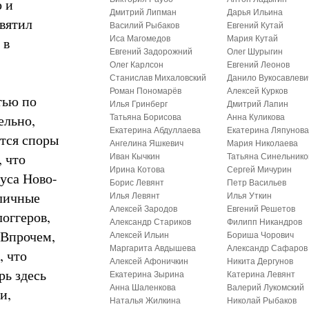
о и
Дмитрий Липман
Дарья Ильина
вятил
Василий Рыбаков
Евгений Кутай
 в
Иса Магомедов
Мария Кутай
Евгений Задорожний
Олег Шурыгин
Олег Карлсон
Евгений Леонов
Станислав Михаловский
Данило Вукосавлеви
Роман Пономарёв
Алексей Курков
тью по
Илья Гринберг
Дмитрий Лапин
ельно,
Татьяна Борисова
Анна Куликова
Екатерина Абдуллаева
Екатерина Ляпунов
утся споры
Ангелина Яшкевич
Мария Николаева
 что
Иван Кычкин
Татьяна Синельнико
Ирина Котова
Сергей Мичурин
уса Ново-
Борис Левянт
Петр Васильев
оличные
Илья Левянт
Илья Уткин
Алексей Зародов
Евгений Решетов
оггеров,
Александр Стариков
Филипп Никандров
 Впрочем,
Алексей Ильин
Бориша Чорович
Маргарита Авдышева
Александр Сафаров
, что
Алексей Афоничкин
Никита Дергунов
рь здесь
Екатерина Зырина
Катерина Левянт
Анна Шаленкова
Валерий Лукомский
и,
Наталья Жилкина
Николай Рыбаков