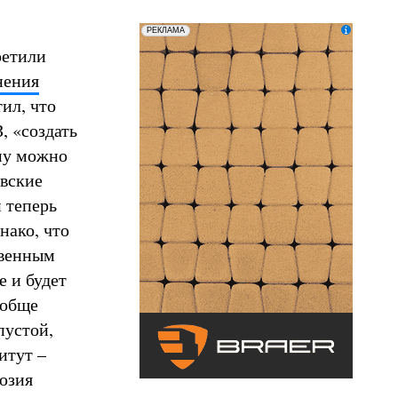
erid: LatgCAXLX
ООО «ТД БРАЕР»
РЕКЛАМА
ретили
нения
ил, что
, «создать
ому можно
овские
 теперь
нако, что
твенным
е и будет
ообще
пустой,
итут –
люзия