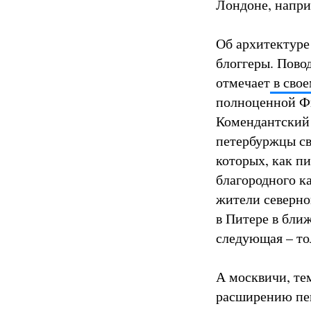
Лондоне, напри
Об архитектуре
блоггеры. Пово
отмечает
в свое
полноценной Фи
Комендантский 
петербуржцы св
которых, как п
благородного к
жители северно
в Питере в ближ
следующая – тол
А москвичи, те
расширению пе