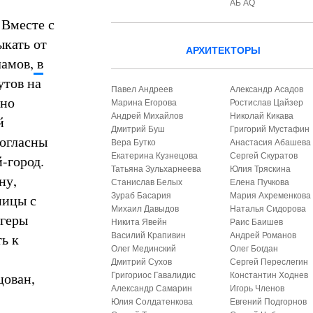
АБ AQ
 Вместе с
ыкать от
АРХИТЕКТОРЫ
ламов,
в
утов на
Павел Андреев
Александр Асадов
ьно
Марина Егорова
Ростислав Цайзер
Андрей Михайлов
Николай Кикава
й
Дмитрий Буш
Григорий Мустафин
согласны
Вера Бутко
Анастасия Абашева
Екатерина Кузнецова
Сергей Скуратов
-город.
Татьяна Зульхарнеева
Юлия Тряскина
ну,
Станислав Белых
Елена Пучкова
ницы с
Зураб Басария
Мария Ахременкова
Михаил Давыдов
Наталья Сидорова
ггеры
Никита Явейн
Раис Баишев
ь к
Василий Крапивин
Андрей Романов
Олег Мединский
Олег Богдан
Дмитрий Сухов
Сергей Переслегин
цован,
Григориос Гавалидис
Константин Ходнев
Александр Самарин
Игорь Членов
Юлия Солдатенкова
Евгений Подгорнов