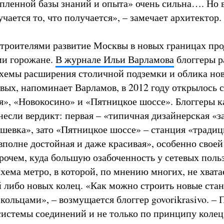
пленной базы знаний и опыта» очень сильна…. Но 
чается то, что получается», – замечает архитектор.
строителями развитие Москвы в новых границах пр
ми горожане.
В журнале Ильи Варламова
блоггеры р
схемы расширения столичной подземки и облика но
вых, напоминает Варламов, в 2012 году открылось с
», «Новокосино» и «Пятницкое шоссе». Блоггеры ка
несли вердикт: первая – «типичная дизайнерская «з
ешевка», зато «Пятницкое шоссе» – станция «традиц
вполне достойная и даже красивая», особенно свое
рочем, куда большую озабоченность у сетевых поль
хема метро, в которой, по мнению многих, не хвата
 либо новых колец. «Как можно строить новые стан
кольцами», – возмущается блоггер govorikrasivo. – 
системы соединений и не только по принципу колец,