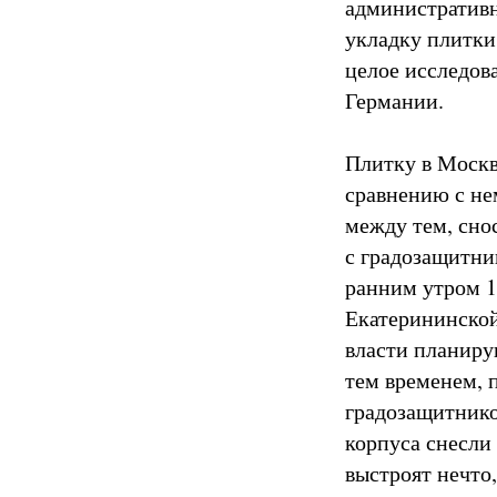
административн
укладку плитки
целое исследова
Германии.
Плитку в Москв
сравнению с не
между тем, снос
с градозащитни
ранним утром 1
Екатерининской
власти планиру
тем временем, 
градозащитников
корпуса снесли
выстроят нечто