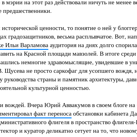
о в мэрии на этот раз действовали ничуть не менее 
е предшественники.
 исторической ценности, то понятие о ней у блоггер
дах градозащитников, весьма расплывчатое. Вот, на
 же Ильи Варламова
аудитория на днях долго спорила
тавить на Красной площади мавзолей. В итоге среди
ашлись немногие здравомыслящие, увидевшие в у
. Щусева не просто саркофаг для усопшего вождя, 
у руководства страны и памятник архитектуры, дав
оятельной культурной ценностью.
ти вождей. Вчера Юрий Аввакумов в своем блоге на
ментировал факт переноса
обстановки кабинета Д
дминистративного флигеля в пространство флигеля
ектор и куратор деликатно сетует на то, что новом