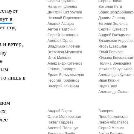
Сергей Труханов
Сергей Чобан
Наталия Шилова
Виталий Лутц
ествует
Дмитрий Остроумов
Борис Воскобойнико
шут в
Николай Переслегин
Даниил Лоренц
Андрей Асадов
Евгений Зеленов
ет под
Антон Надточий
Сергей Кузнецов
Сергей Никешкин
Андрей Гнездилов
Алексей Орлов
Владислав Андреев
 и ветер,
Владимир Плоткин
Игорь Шварцман
ову
Всеволод Медведев
Юлий Борисов
Илья Машков
Юлиана Княжевская
е
Александр Котенков
Полина Воеводина
ным
Степан Липгарт
Михаил Канунников
Ерлан Бекмухамедов
Александра Кузьмин
 то лишь в
Георгий Трофимов
Иван Кожин
Валерий Каняшин
Энди Сноу
Александр Скокан
азом
рых
Андрей Вырва
Валерия
Олеся Могилевская
Преображенская
лее
Павел Гордеев
Левон Айрапетов
Алексей Полищук
Сергей Марков
Виктория Раубо
Антон Ладыгин