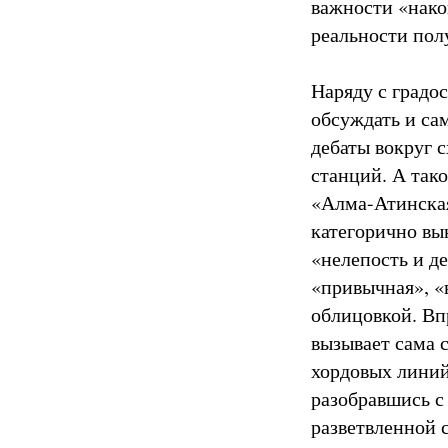
важности «нако
реальности полу
Наряду с градо
обсуждать и са
дебаты вокруг 
станций. А тако
«Алма-Атинская
категорично вы
«нелепость и д
«привычная», «
облицовкой. Вп
вызывает сама с
хордовых линий
разобравшись с 
разветвленной 