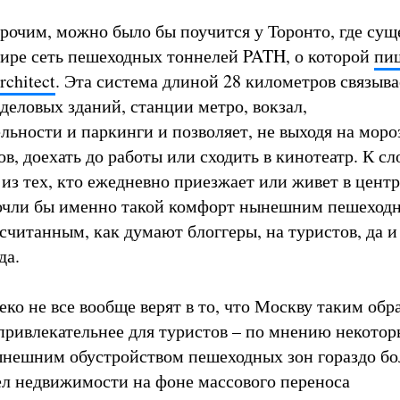
рочим, можно было бы поучится у Торонто, где сущ
ире сеть пешеходных тоннелей PATH, о которой
пи
rchitect
. Эта система длиной 28 километров связыва
деловых зданий, станции метро, вокзал,
ьности и паркинги и позволяет, не выходя на мороз
в, доехать до работы или сходить в кинотеатр. К сл
 из тех, кто ежедневно приезжает или живет в центр
очли бы именно такой комфорт нынешним пешеход
считанным, как думают блоггеры, на туристов, да и
да.
ко не все вообще верят в то, что Москву таким обр
привлекательнее для туристов – по мнению некото
нынешним обустройством пешеходных зон гораздо бо
ел недвижимости на фоне массового переноса