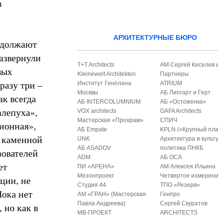
в
АРХИТЕКТУРНЫЕ БЮРО
одолжают
азвернули
T+T Architects
АМ Сергей Киселев 
вых
Kleinewelt Architekten
Партнеры
разу три –
Институт Генплана
ATRIUM
Москвы
АБ Липгарт и Герт
к всегда
АБ INTERCOLUMNIUM
АБ «Остоженка»
алепуха»,
VOX architects
GAFA Architects
Мастерская «Прохрам»
СПИЧ
ионная»,
АБ Empate
KPLN («Крупный пла
й каменной
UNK
Архитектура и культ
АБ ASADOV
политика ПНКБ
зователей
ADM
АБ ОСА
ет
ПИ «АРЕНА»
АМ Алексея Ильина
Мезонпроект
Четвертое измерен
ции, не
Студия 44
ТПО «Резерв»
Пока нет
АМ «ГРАН» (Мастерская
Генпро
Павла Андреева)
Сергей Скуратов
 но как в
МВ-ПРОЕКТ
ARCHITECTS