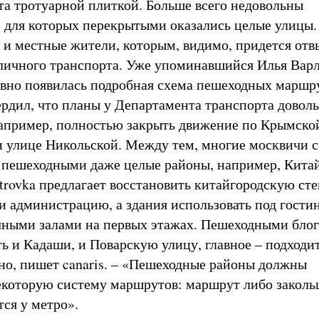
та тротуарной плиткой. Больше всего недовольны
 для которых перекрытыми оказались целые улицы.
и местные жители, которым, видимо, придется отв
личного транспорта. Уже упоминавшийся Илья Вар
вно появилась подробная схема пешеходных маршр
вердил, что планы у Департамента транспорта довол
апример, полностью закрыть движение по Крымско
 улице Никольской. Между тем, многие москвичи 
 пешеходными даже целые районы, например, Китай
trovka предлагает восстановить китайгородскую сте
и администрацию, а здания использовать под гости
чными залами на первых этажах. Пешеходными бло
ть и Кадаши, и Поварскую улицу, главное – подходит
но, пишет canaris. – «Пешеходные районы должны
екоторую систему маршрутов: маршрут либо заколь
тся у метро».