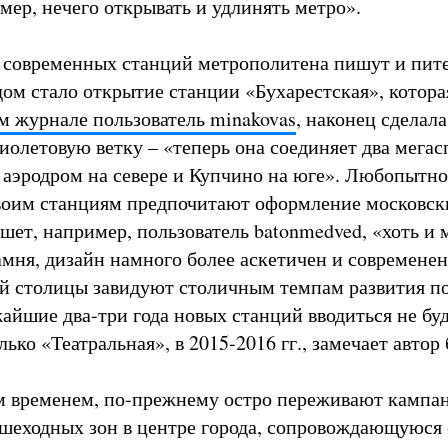
мер, нечего открывать и удлинять метро».
 современных станций метрополитена пишут и пит
дом стало открытие станции «Бухарестская», котора
м журнале пользователь minakovas
, наконец сделала
олетовую ветку – «теперь она соединяет два мегас
аэродром на севере и Купчино на юге». Любопытно
оим станциям предпочитают оформление московски
ишет, например, пользователь batonmedved, «хоть и
амня, дизайн намного более аскетичен и современен
й столицы завидуют столичным темпам развития п
айшие два-три года новых станций вводиться не буд
ько «Театральная», в 2015-2016 гг., замечает автор 
м временем, по-прежнему остро переживают кампа
шеходных зон в центре города, сопровождающуюся