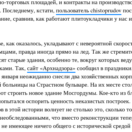
о-торговых площадей, и контракты на производств
. Последнему, кстати,
пользователь chistoprudov
пос
ние, сравнив, как работают плитоукладчики у нас и
е, как оказалось, укладывают с невероятной скорос
мцами, правда иногда прямо на лед. Так же стремит
ят старые здания, особенно те, вокруг которых вед
ками. Так,
сайт «Архнадзора»
сообщил в праздники,
 января неожиданно снесли два хозяйственных корп
 больницы на Страстном бульваре. На их месте ст
ют строить новое здание Мосгордумы. Кое-кто из бл
попытался оспорить ценность неказистых построек.
 в этой истории волнует не столько это, сколько то
 необследованными, что вместо реконструкции тепе
, не имеющее ничего общего с исторической средой 