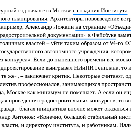
урный год начался в Москве
с создания Института
ного планирования
. Архитекторы нововведение вст
 например, Александр Ложкин
на странице «Объеди
градостроительной документации» в Фейсбуке
замет
толичных властей – уйти таким образом от 94-го ФЗ
 государственного автономного учреждения, котор
без конкурса». Если до нынешнего времени все моск
адпроектирование выигрывал НИиПИ Генплана, то и
 те же», – заключает критик. Некоторые считают, од
ллектив профессионалов, занимающихся пространс
да, Москве как минимум не помешает. А если он ещ
 для проведения градостроительных конкурсов, то в
Правда, благая инициатива вполне может оказаться 
андр Антонов: «Конечно, большой стабильный инст
И власти, и директору института, и работникам. Ил