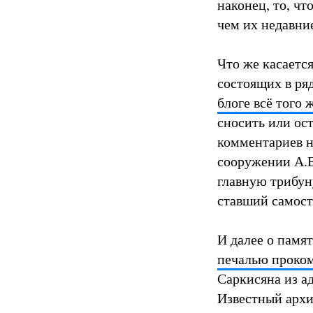
наконец, то, чт
чем их недавни
Что же касается
состоящих в ря
блоге всё того
сносить или ос
комментариев н
сооружении А.В
главную трибун
ставший самост
И далее о памя
печалью проком
Саркисяна из а
Известный архит