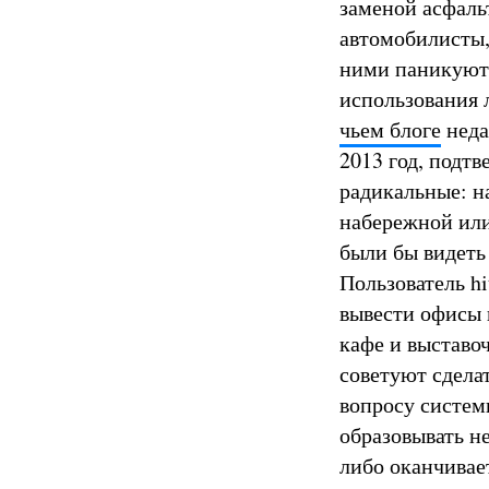
заменой асфаль
автомобилисты,
ними паникуют 
использования 
чьем блоге
неда
2013 год, подт
радикальные: н
набережной или
были бы видеть
Пользователь hi
вывести офисы 
кафе и выставо
советуют сдела
вопросу систем
образовывать н
либо оканчивае