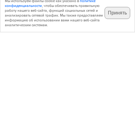
Мы используем файлы cookie как указано в
политике
конфиденциальности
, чтобы обеспечивать правильную
работу нашего веб-сайта, функций социальных сетей и
Принять
анализировать сетевой трафик. Мы также предоставляем
подпишитесь на наш
✕
телеграм @archi_ru
информацию об использовании вами нашего веб-сайта
аналитическим системам.
с 20 июля 1999 г.
Версия для ПК
Пользовательское соглашение
Контакты
Политика конфиденциальности
О нас
ООО «Архи.ру»
. Все права защищены.
®
®
архи.ру
, archi.ru
зарегистрированные торговые марки