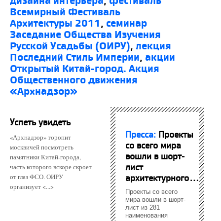
дизайна интерьера
,
фестиваль
Всемирный Фестиваль
Архитектуры 2011
,
семинар
Заседание Общества Изучения
Русской Усадьбы (ОИРУ)
,
лекция
Последний Стиль Империи
,
акции
Открытый Китай-город. Акция
Общественного движения
«Архнадзор»
Успеть увидеть
Пресса:
Проекты
«Архнадзор» торопит
со всего мира
москвичей посмотреть
вошли в шорт-
памятники Китай-города,
лист
часть которого вскоре скроет
архитектурного...
от глаз ФСО. ОИРУ
организует <...>
Проекты со всего
мира вошли в шорт-
лист из 281
наименования