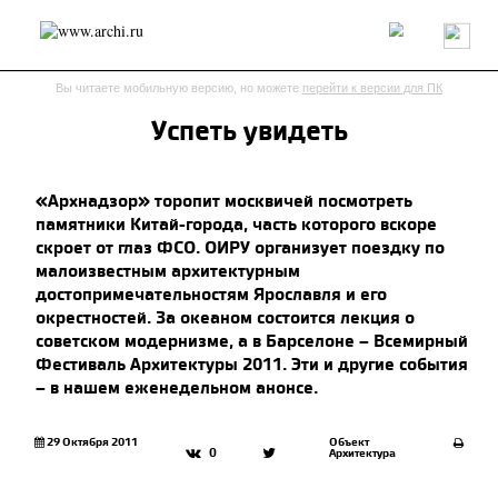
Россия
Мир
Технологии
Интерьер
Пресса
Архитекторы
Вы читаете мобильную версию, но можете
перейти к версии для ПК
Проекты
Конкурсы
События
Книги
Вакансии
Успеть увидеть
send.project
Анонсы конкурсов
Блог
«Архнадзор» торопит москвичей посмотреть
Журнал
Интервью
Исследование
Мнение
памятники Китай-города, часть которого вскоре
Обзор
Объект
Результаты конкурса
скроет от глаз ФСО. ОИРУ организует поездку по
Репортаж
Рецензия
Архитектура
Выставка
малоизвестным архитектурным
Дизайн
Иностранцы в России
Интерьер
достопримечательностям Ярославля и его
окрестностей. За океаном состоится лекция о
Книги
Наследие
Образование
Урбанистика
советском модернизме, а в Барселоне – Всемирный
Эко
Фестиваль Архитектуры 2011. Эти и другие события
– в нашем еженедельном анонсе.
29 Октября 2011
Объект
0
Архитектура