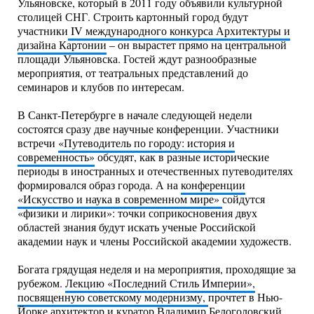
Ульяновске, который в 2011 году объявили культурной
столицей СНГ. Строить картонный город будут
участники
IV международного конкурса Архитектуры и
дизайна Картонии
– он вырастет прямо на центральной
площади Ульяновска. Гостей ждут разнообразные
мероприятия, от театральных представлений до
семинаров и клубов по интересам.
В Санкт-Петербурге в начале следующей недели
состоятся сразу две научные конференции. Участники
встречи
«Путеводитель по городу: история и
современность»
обсудят, как в разные исторические
периоды в иностранных и отечественных путеводителях
формировался образ города. А на
конференции
«Искусство и наука в современном мире»
сойдутся
«физики и лирики»: точки соприкосновения двух
областей знания будут искать ученые Российской
академии наук и члены Российской академии художеств.
Богата грядущая неделя и на мероприятия, проходящие за
рубежом.
Лекцию «Последний Стиль Империи»,
посвященную советскому модернизму,
прочтет в Нью-
Йорке архитектор и куратор Владимир Белоголовский.