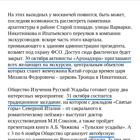
На этих выходных у москвичей появится, быть может,
последняя возможность рассмотреть памятники
архитектуры в районе Старой площади, улицы Варварки,
Никитникова и Ипатьевского переулков в компании
экскурсоводов: вскоре часть этого квартала,
примыкающего к зданиям администрации президента,
возьмет под охрану ФСО. Доступ сюда фактически будет
закрыт.
30 октября активисты «Архнадзора» приглашают
всех желающих на экскурсии
, центральным объектом
которых станет жемчужина Китай-города времен царя
Михаила Федоровича – церковь Троицы в Никитниках.
Общество Изучения Русской Усадьбы готовит сразу два
интересных мероприятия:
31 октября состоится
традиционное заседание
, на котором с докладом «Святые
горы» Северной Италии – от сакрального к
романтическому пейзажу» выступит доктор
искусствоведения М.Н.Соколов, а также пройдет
презентация книги А.Б. Чижкова «Тульские усадьбы». А
с 3 по 6 ноября Общество организует
автобусную
поездку по памятникам Ярославской области.
За три дня