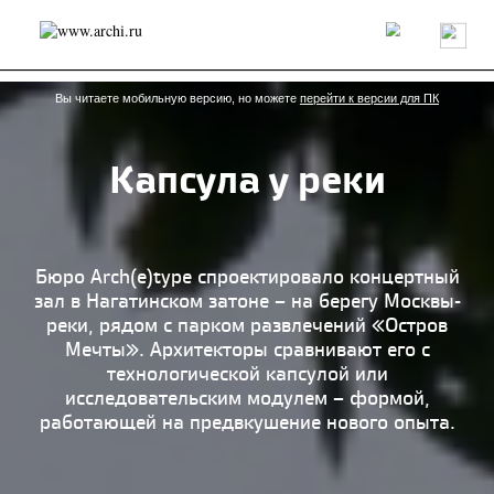
Россия
Мир
Технологии
Интерьер
Пресса
Архитекторы
Проекты
Конкурсы
События
Книги
Вакансии
Вы читаете мобильную версию, но можете
перейти к версии для ПК
Капсула у реки
send.project
Анонсы конкурсов
Блог
Журнал
Интервью
Исследование
Мнение
Обзор
Объект
Результаты конкурса
Репортаж
Рецензия
Архитектура
Выставка
Бюро Arch(e)type спроектировало концертный
Дизайн
Иностранцы в России
Интерьер
зал в Нагатинском затоне – на берегу Москвы-
Книги
Наследие
Образование
Урбанистика
реки, рядом с парком развлечений «Остров
Эко
Мечты». Архитекторы сравнивают его с
технологической капсулой или
исследовательским модулем – формой,
работающей на предвкушение нового опыта.