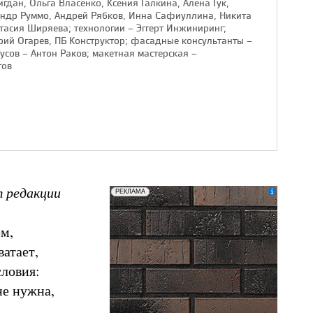
гдан, Ольга Власенко, Ксения Галкина, Алена Гук,
андр Руммо, Андрей Рябков, Инна Сафиуллина, Никита
стасия Ширяева; технологии – Эггерт Инжиниринг;
рий Огарев, ПБ Конструктор; фасадные консультанты –
усов – Антон Раков; макетная мастерская –
тов
 редакции
erid: LatgCAXLX
ООО «ТД БРАЕР»
РЕКЛАМА
м,
ватает,
словия:
не нужна,