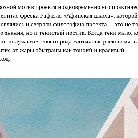
возной мотив проекта и одновременно его практиче
менитая фреска Рафаэля «Афинская школа», которой
новлялись и сверяли философию проекта, – это не т
о знания, но и тенистый портик. Когда тени мало, 
лю: получаются своего рода «античные раскопки», г
ытие от жары обыграны как тонкий и красивый
ход.