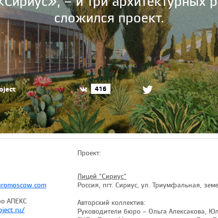
Сириус», – и три архитектурных 
сложился проект.
oject
416
Проект:
Лицей “Сириус”
uromoscow.com
Россия, пгт. Сириус, ул. Триумфальная, зем
ро АПЕКС
Авторский коллектив:
ject.ru/
Руководители бюро – Ольга Алексакова, Юл