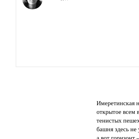
Имеретинская н
открытое всем в
тенистых пешех
башня здесь не 
а вот горизонт –