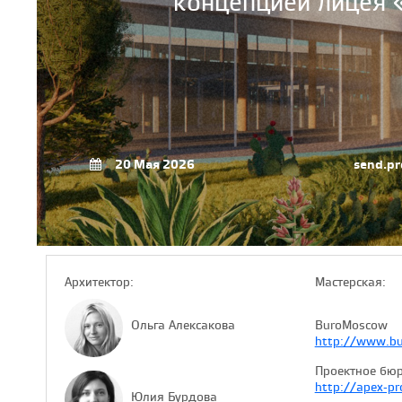
концепцией лицея «
20 Мая 2026
send.pr
Архитектор:
Мастерская:
Ольга Алексакова
BuroMoscow
http://www.b
Проектное бю
http://apex-pro
Юлия Бурдова