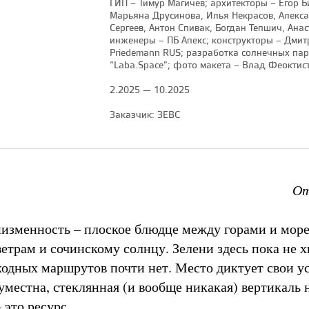
ГИП – Тимур Магичев; архитекторы – Егор Би
Марьяна Друсинова, Илья Некрасов, Алекс
Сергеев, Антон Спивак, Богдан Тепшич, Ана
инженеры – ПБ Апекс; конструкторы – Дмит
Priedemann RUS; разработка солнечных пар
“Laba.Space”; фото макета – Влад Феоктис
2.2025 — 10.2025
Заказчик: ЗЕВС
От
изменность – плоское блюдце между горами и море
етрам и сочинскому солнцу. Зелени здесь пока не х
одных маршрутов почти нет. Место диктует свои у
уместна, стеклянная (и вообще никакая) вертикаль 
 это ресурс.