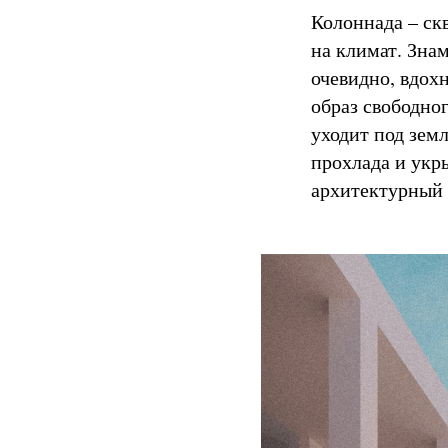
Колоннада – ск
на климат. Зна
очевидно, вдох
образ свободног
уходит под зем
прохлада и укр
архитектурный 