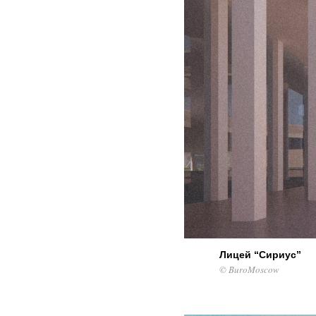
Лицей “Сириус”
© BuroMoscow