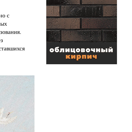
но с
ных
зования.
ез
ставшихся