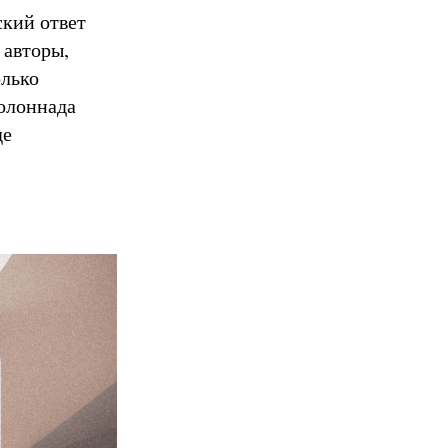
ский ответ
 авторы,
олько
колоннада
де