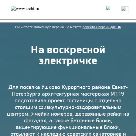
Россия
Мир
Технологии
Интерьер
Пресса
Архитекторы
Проекты
Конкурсы
События
Книги
Вакансии
Вы читаете мобильную версию, но можете
перейти к версии для ПК
На воскресной
send.project
Анонсы конкурсов
Блог
электричке
Журнал
Интервью
Исследование
Мнение
Обзор
Объект
Результаты конкурса
Репортаж
Рецензия
Архитектура
Выставка
Дизайн
Иностранцы в России
Интерьер
Для поселка Ушково Курортного района Санкт-
Книги
Наследие
Образование
Урбанистика
Петербурга архитектурная мастерская М119
Эко
подготовила проект гостиницы с отдельно
стоящим физкультурно-оздоровительным
центром. Ячейки номеров, деревянные рейки на
фасадах, а также бетонные блоки,
акцентирующие функциональные блоки,
отсылают к наследию советских санаториев и