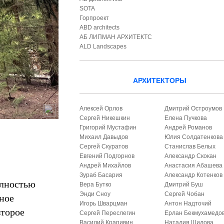
SOTA
Горпроект
ABD architects
АБ ЛИПМАН АРХИТЕКТС
ALD Landscapes
АРХИТЕКТОРЫ
Алексей Орлов
Дмитрий Остроумов
Сергей Никешкин
Елена Пучкова
Григорий Мустафин
Андрей Романов
Михаил Давыдов
Юлия Солдатенкова
Сергей Скуратов
Станислав Белых
Евгений Подгорнов
Александр Скокан
Андрей Михайлов
Анастасия Абашева
Зураб Басария
Александр Котенков
олностью
Вера Бутко
Дмитрий Буш
Энди Сноу
Сергей Чобан
ное
Игорь Шварцман
Антон Надточий
второе
Сергей Переслегин
Ерлан Бекмухамедо
Василий Крапивин
Наталия Шилова