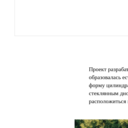
Проект разраба
образовалась е
форму цилиндра
стеклянным дно
расположиться 