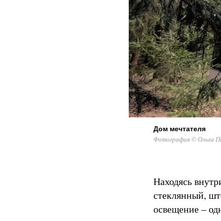
Дом мечтателя
Фотография © Ольга Пи
Находясь внутр
стеклянный, шт
освещение – од