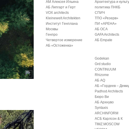
АМ Алексея Ильина
Архитектура и культ
АБ Липгарт и Герт
политика ПНКБ
VOX architects
СПИЧ
Kleinewelt Architekten
ТПО «Резерв»
Институт Генплана
ПИ «АРЕНА»
Москвы
АБ ОСА
Генпро
GAFA Architects
Четвертое измерение
АБ Empate
АБ «Остоженка»
Godekan
Grd:studio
CONTINUUM
Rhizome
АБ AQ
АБ «Гордеев – Деми
Padhod Architects
Бюро Ви
АБ Архнуво
Syntaxis
ARCHINFORM
АСБ Карлсон & К
TIMZ.MOSCOW