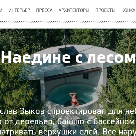
И
ИНТЕРЬЕР
ПРЕССА
АРХИТЕКТОРЫ
ПРОЕКТЫ
КОНКУ
Наедине с лесом
ислав Зыков спроектировал для не
о от деревьев, башню с бассейном
атривать верхушки елей. Все на