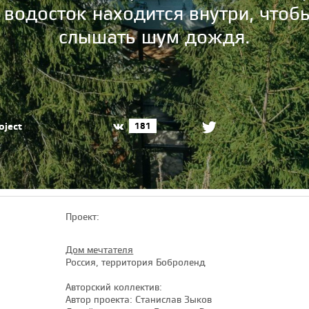
водосток находится внутри, чтоб
слышать шум дождя.
oject
181
Проект:
Дом мечтателя
Россия, территория Боброленд
Авторский коллектив:
Автор проекта: Станислав Зыков