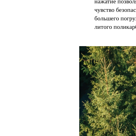
нажатие позволя
чувство безопа
большего погру
литого поликар