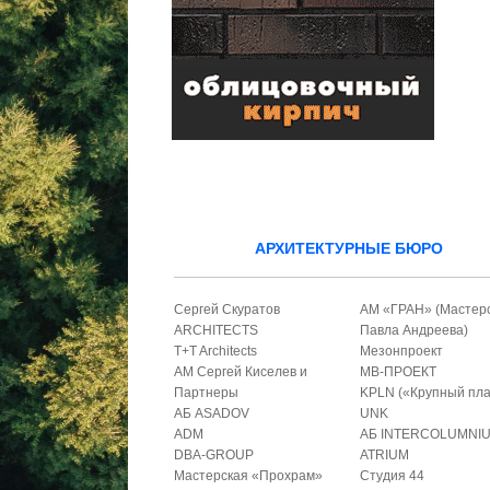
АРХИТЕКТУРНЫЕ БЮРО
Сергей Скуратов
АМ «ГРАН» (Мастер
ARCHITECTS
Павла Андреева)
T+T Architects
Мезонпроект
АМ Сергей Киселев и
МВ-ПРОЕКТ
Партнеры
KPLN («Крупный пла
АБ ASADOV
UNK
ADM
АБ INTERCOLUMNI
DBA-GROUP
ATRIUM
Мастерская «Прохрам»
Студия 44