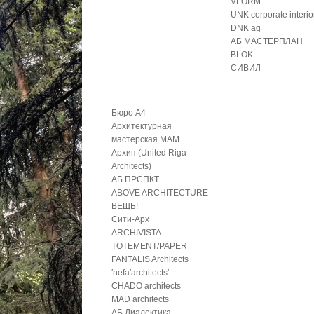
VFORM
UNK corporate interio
DNK ag
АБ МАСТЕРПЛАН
BLOK
СИВИЛ
Бюро А4
Архитектурная
мастерская МАМ
Архип (United Riga
Architects)
АБ ПРСПКТ
ABOVE ARCHITECTURE
ВЕЩЬ!
Сити-Арх
ARCHIVISTA
TOTEMENT/PAPER
FANTALIS Architects
′nefa′architects′
CHADO architects
MAD architects
АБ Диалектика