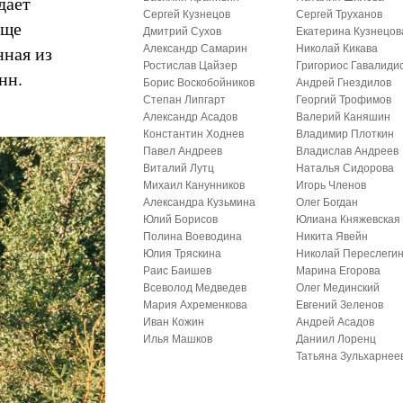
дает
Сергей Кузнецов
Сергей Труханов
еще
Дмитрий Сухов
Екатерина Кузнецов
нная из
Александр Самарин
Николай Кикава
Ростислав Цайзер
Григориос Гавалиди
онн.
Борис Воскобойников
Андрей Гнездилов
Степан Липгарт
Георгий Трофимов
Александр Асадов
Валерий Каняшин
Константин Ходнев
Владимир Плоткин
Павел Андреев
Владислав Андреев
Виталий Лутц
Наталья Сидорова
Михаил Канунников
Игорь Членов
Александра Кузьмина
Олег Богдан
Юлий Борисов
Юлиана Княжевская
Полина Воеводина
Никита Явейн
Юлия Тряскина
Николай Переслеги
Раис Баишев
Марина Егорова
Всеволод Медведев
Олег Мединский
Мария Ахременкова
Евгений Зеленов
Иван Кожин
Андрей Асадов
Илья Машков
Даниил Лоренц
Татьяна Зульхарнее