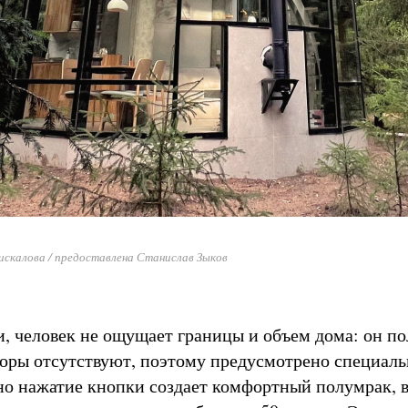
скалова / предоставлена Станислав Зыков
и, человек не ощущает границы и объем дома: он п
оры отсутствуют, поэтому предусмотрено специаль
но нажатие кнопки создает комфортный полумрак, 