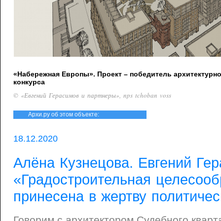
«Набережная Европы». Проект – победитель архитектурн
конкурса
© «Евгений Герасимов и партнеры», nps tchoban voss
Архи.ру об этом объекте:
18.12.2020
Алёна Кузнецова. Евгений Гер
«Градостроительная целесооб
принесена в жертву политичес
Говорим с архитектором Судебного кварт