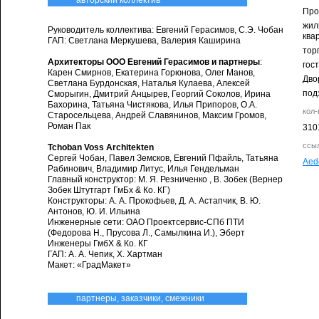
авторский коллектив
Про
жил
Руководитель коллектива: Евгений Герасимов, С.Э. Чобан
ква
ГАП: Светлана Меркушева, Валерия Каширина
тор
Архитекторы ООО Евгений Герасимов и партнеры
:
гос
Карен Смирнов, Екатерина Горюнова, Олег Манов,
Дво
Светлана Бурдонская, Наталья Кулаева, Алексей
под
Сморыгин, Дмитрий Анцырев, Георгий Соколов, Ирина
Бахорина, Татьяна Чистякова, Илья Припоров, О.А.
кол
Старосельцева, Андрей Славянинов, Максим Громов,
Роман Пак
310
ссыл
Tchoban Voss Architekten
Сергей Чобан, Павел Земсков, Евгений Пфайль, Татьяна
Aed
Рабинович, Владимир Литус, Илья Гендельман
Главный конструктор: М. Я. Резниченко , В. Зобек (Вернер
Зобек Штутгарт ГмБх & Ко. КГ)
Конструкторы: А. А. Прокофьев, Д. А. Астапчик, В. Ю.
Антонов, Ю. И. Ильина
Инженерные сети: ОАО Проектсервис-СПб ПТИ
(Федорова Н., Прусова Л., Самылкина И.), Эберт
Инженеры ГмбХ & Ко. КГ
ГАП: А. А. Чепик, Х. Хартман
Макет: «ГрадМакет»
партнеры, заказчики, смежники