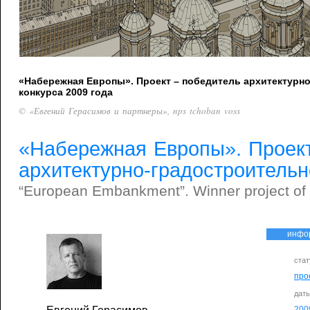
«Набережная Европы». Проект – победитель архитектурн
конкурса 2009 года
© «Евгений Герасимов и партнеры», nps tchoban voss
«Набережная Европы». Проект
архитектурно-градостроительн
“European Embankment”. Winner project of a
инфо
стат
про
дат
200