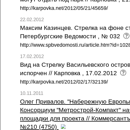
http://karpovka.net/2012/05/21/45659/
22.02.2012
Максим Казинцев. Стрелка на фоне ст
Петербургские Ведомости , № 032
http://www.spbvedomosti.ru/article.htm?id=10
17.02.2012
Вид на Стрелку Васильевского остро
испорчен // Карповка , 17.02.2012
http://karpovka.net/2012/02/17/32139/
10.11.2011
Олег Привалов. "Набережную Европы"
Консорциум "Метрострой-Компакт" на
площадки для проекта // Коммерсантъ 
№210 (4750)