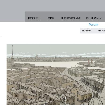
РОССИЯ
МИР
ТЕХНОЛОГИИ
ИНТЕРЬЕР
Россия
новые
типо