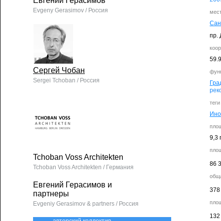
Евгений Герасимов
Evgeny Gerasimov / Россия
мес
Сан
пр.
коо
59.
Сергей Чобан
фун
Sergei Tchoban / Россия
Гра
рек
теги
Ино
пло
9,3 
пло
Tchoban Voss Architekten
86 
Tchoban Voss Architekten / Германия
общ
Евгений Герасимов и
378
партнеры
пло
Evgeniy Gerasimov & partners / Россия
132