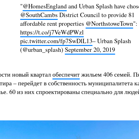
"
@HomesEngland
and Urban Splash have chos
@SouthCambs
District Council to provide 81
affordable rent properties
@NorthstoweTown
":
https://t.co/j7VeWdPWzl
pic.twitter.com/fp7SwDlL13
– Urban Splash
(@urban_splash)
September 20, 2019
ости новый квартал
обеспечит
жильем 406 семей. Пя
ртира – перейдет в собственность муниципалитета к
ье. 60 из них спроектированы специально для люде