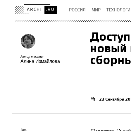
РОССИЯ
МИР
ТЕХНОЛОГИ
Доступ
новый 
сборн
Автор текста:
Алина Измайлова
23 Сентября 20
Нортстоу (Nort
Где: