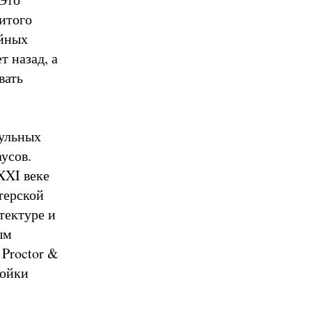
итого
ейных
т назад, а
вать
дульных
усов.
XXI веке
терской
тектуре и
ым
 Proctor &
ройки