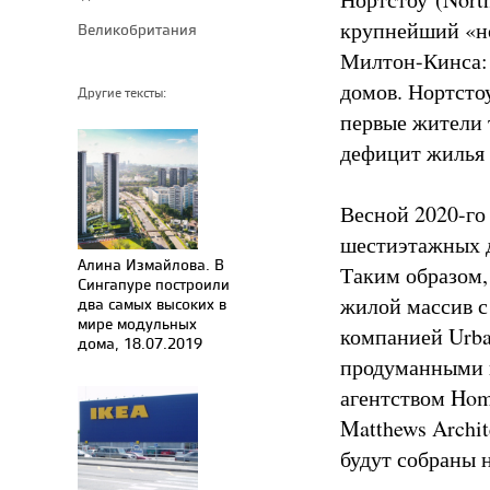
крупнейший «но
Великобритания
Милтон-Кинса: 
домов. Нортстоу
Другие тексты:
первые жители 
дефицит жилья 
Весной 2020-го
шестиэтажных д
Алина Измайлова. В
Таким образом,
Сингапуре построили
жилой массив с
два самых высоких в
мире модульных
компанией Urba
дома, 18.07.2019
продуманными 
агентством Hom
Matthews Archi
будут собраны 