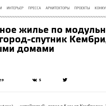
И
ИНТЕРЬЕР
ПРЕССА
АРХИТЕКТОРЫ
ПРОЕКТЫ
КОНКУ
ное жилье по модульн
город-спутник Кембри
ыми домами
5
19
hstowe) – «устойчивый» город в 8 км от Кембриджа.