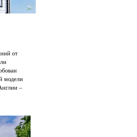
аний от
али
обован
й модели
Англии –