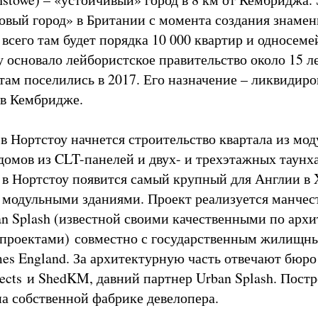
вый город» в Британии с момента создания знамен
всего там будет порядка 10 000 квартир и односем
 основало лейбористское правительство около 15 ле
там поселились в 2017. Его назначение – ликвидиро
в Кембридже.
 в Нортстоу начнется строительство квартала из мо
омов из CLT-панелей и двух- и трехэтажных таунха
 в Нортстоу появится самый крупный для Англии в 
 модульными зданиями. Проект реализуется манчес
n Splash (известной своими качественными по архи
проектами) совместно с государственным жилищн
es England. За архитектурную часть отвечают бюро
tects и ShedKM, давний партнер Urban Splash. Пост
на собственной фабрике девелопера.