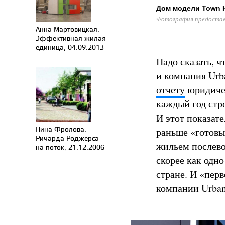
Дом модели Town 
Фотография предоставл
Анна Мартовицкая.
Эффективная жилая
единица, 04.09.2013
Надо сказать, ч
и компания Urba
отчету
юридичес
каждый год стро
И этот показате
Нина Фролова.
раньше «готовы
Ричарда Роджерса -
жильем послево
на поток, 21.12.2006
скорее как одн
стране. И «пер
компании Urban