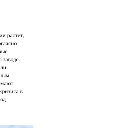
ии растет,
огласно
рые
 заводе.
сли
нным
имают
кризиса в
род