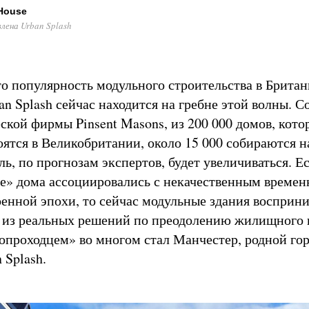
House
ена Urban Splash
то популярность модульного строительства в Британ
n Splash сейчас находится на гребне этой волны. С
кой фирмы Pinsent Masons, из 200 000 домов, кото
ятся в Великобритании, около 15 000 собираются на
ль, по прогнозам экспертов, будет увеличиваться. Е
е» дома ассоциировались с некачественным време
енной эпохи, то сейчас модульные здания восприн
о из реальных решений по преодолению жилищного 
вопроходцем» во многом стал Манчестер, родной го
 Splash.