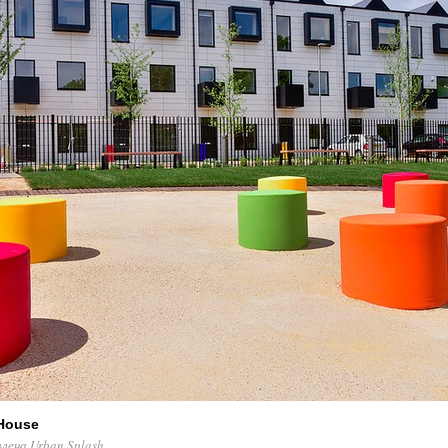
House
ена Urban Splash