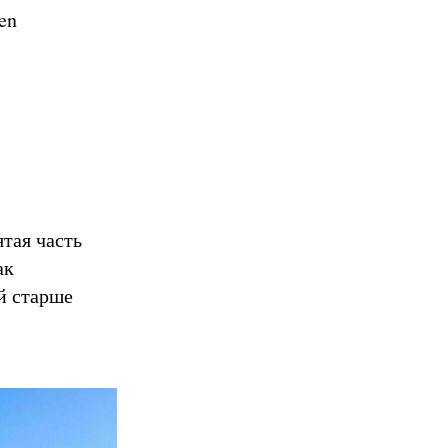
en
тая часть
ак
й старше