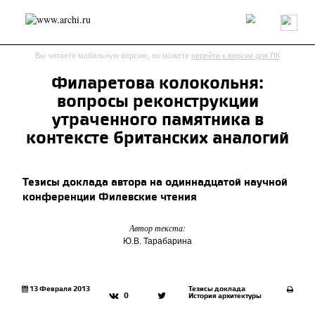
Россия
Мир
Технологии
Интерьер
Пресса
Архитекторы
Вы читаете мобильную версию, но можете
перейти к версии для ПК
Проекты
Конкурсы
События
Книги
Вакансии
Филаретова колокольня:
вопросы реконструкции
send.project
Анонсы конкурсов
Блог
утраченного памятника в
Журнал
Интервью
Исследование
Мнение
контексте британских аналогий
Обзор
Объект
Результаты конкурса
Репортаж
Рецензия
Архитектура
Выставка
Тезисы доклада автора на одиннадцатой научной
Дизайн
Иностранцы в России
Интерьер
конференции Филевские чтения
Книги
Наследие
Образование
Урбанистика
Эко
Автор текста:
Ю.В. Тарабарина
13 Февраля 2013
Тезисы доклада
0
История архитектуры