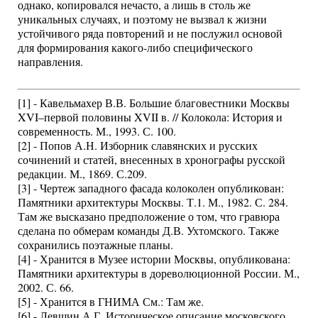
однако, копировался нечасто, а лишь в столь же
уникальных случаях, и поэтому не вызвал к жизни
устойчивого ряда повторений и не послужил основой
для формирования какого-либо специфического
направления.
[1] - Кавельмахер В.В. Большие благовестники Москвы
XVI–первой половины XVII в. // Колокола: История и
современность. М., 1993. С. 100.
[2] - Попов А.Н. Изборник славянских и русских
сочинений и статей, внесенных в хронографы русской
редакции. М., 1869. С.209.
[3] - Чертеж западного фасада колоколен опубликован:
Памятники архитектуры Москвы. Т.1. М., 1982. С. 284.
Там же высказано предположение о том, что гравюра
сделана по обмерам команды Д.В. Ухтомского. Также
сохранились поэтажные планы.
[4] - Хранится в Музее истории Москвы, опубликована:
Памятники архитектуры в дореволюционной России. М.,
2002. С. 66.
[5] - Хранится в ГНИМА См.: Там же.
[6] - Левшин А.Г. Историческое описание московского