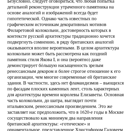
Безусловно, следует оговориться, что любая попытка
детальной реконструкции утраченного памятника на
основе аналогий и изображений всегда будет
гипотетической. Однако часть известных по
графическим источникам декоративных мотивов
Филаретовой колокольни, достоверность которых в
контексте русской архитектуры традиционно хочется
подвергнуть сомнению, в ряду британских аналогий
оказываются вполне вероятными. В целом архитектура
колокольни может быть рассмотрена как поздний
памятник стиля Якова I, и она (вероятно) даже
демонстрирует бóльшую насыщенность зрелым
ренессансным декором и более строгое отношение к его
организации, чем многие современные ей британские
здания. В частности, здесь нет фламандизмов – вьющихся
по фасадам плоских каменных лент, столь характерных
для архитектуры времени королевы Елизаветы. Основная
часть колокольни, до шатра, выглядит почти
итальянским, ренессансным произведением. Это же
заставляет нас предположить, что в 1620-е годы в Москве
сосуществовало как минимум два направления
британской архитектуры: «готическое» и
орнаментальное, представленное Христофором Галовеем