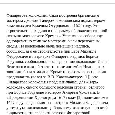
Филаретова колокольня была построена британским
мастером Джоном Талером и московским подмастерьем
каменных дел Баженом Огурцовым в 1624 году. Это
строительство входило в программу обновления главной
святыни московского Кремля – Успенского собора, где
одновременно теми же мастерами были переложены
своды. На колокольне была помещена надпись,
сообщающая о ее строительстве при царе Михаиле
Федоровиче и патриархе Филарете; надпись Бориса
Годунова, сообщающая о «свершении» колокольни Ивана
Великого в южной части того же ансамбля Ивановских
звонниц, была замазана. Кроме того, есть все основания
предполагать (вслед за В.В. Кавельмахером [1]), что
Филаретова колокольня предназначалась для «Царь-
колокола», самого большого колокола страны, отлитого
при Борисе Годунове мастером Андреем Чоховым. В
«Продолжении Хронографа 1617 года» [2], написанном в
1647 году, среди главных построек Михаила Федоровича
упомянута «колокольница большому колоколу» – по всей
видимости, эти слова относятся к Филаретовой