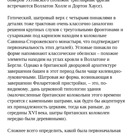
встречаются Воллатон Холле и Дортон Хаусе).
Готический, шатровый верх с четырьмя пинаклями в
деталях тоже трактован очень классично (аналогию
решения крупных слухов с треугольными фронтонами и
сухариками под карнизом находим в колокольне
Саввина-Сторожевского монастыря, что подтверждает
первоначальность этих деталей). Угловые пинакли по
форме напоминают классические обелиски – похожие
элементы находим на углах кровли в Воллатоне и
Бергли. Однако в британской дворцовой архитектуре
завершения башен в этот период были чаще килевидно-
луковичными. Шатровая же форма, возникающая в
завершении Филаретовой пристройки, – это, по-
видимому, дань церковной типологии здания
(малочисленные британские колокольни этого времени
строятся с каменными шатрами, как будто бы акцентируя
их принадлежность церквям, тогда как раньше, до
середины XVI века, шатры британских колоколен
нередко были деревянными).
Сложнее всего определить, какой была первоначальная