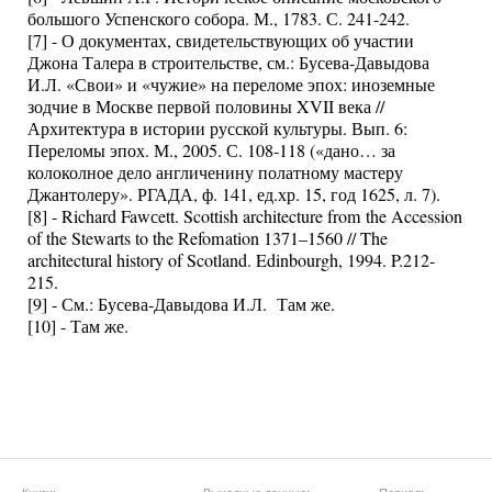
большого Успенского собора. М., 1783. С. 241-242.
[7] - О документах, свидетельствующих об участии
Джона Талера в строительстве, см.: Бусева-Давыдова
И.Л. «Свои» и «чужие» на переломе эпох: иноземные
зодчие в Москве первой половины XVII века //
Архитектура в истории русской культуры. Вып. 6:
Переломы эпох. М., 2005. С. 108-118 («дано… за
колоколное дело англиченину полатному мастеру
Джантолеру». РГАДА, ф. 141, ед.хр. 15, год 1625, л. 7).
[8] - Richard Fawсett. Scottish architecture from the Accession
of the Stewarts to the Refomation 1371–1560 // The
architectural history of Scotland. Edinbourgh, 1994. P.212-
215.
[9] - См.: Бусева-Давыдова И.Л. Там же.
[10] - Там же.