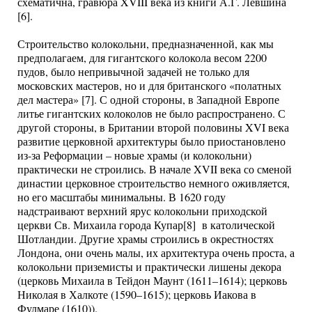
схематична, гравюра XVIII века из книги А.Г. Левшина
[6].
Строительство колокольни, предназначенной, как мы
предполагаем, для гигантского колокола весом 2200
пудов, было непривычной задачей не только для
московских мастеров, но и для британского «полатных
дел мастера» [7]. С одной стороны, в Западной Европе
литье гигантских колоколов не было распространено. С
другой стороны, в Британии второй половины XVI века
развитие церковной архитектуры было приостановлено
из-за Реформации – новые храмы (и колокольни)
практически не строились. В начале XVII века со сменой
династии церковное строительство немного оживляется,
но его масштабы минимальны. В 1620 году
надстраивают верхний ярус колокольни приходской
церкви Св. Михаила города Купар[8] в католической
Шотландии. Другие храмы строились в окрестностях
Лондона, они очень малы, их архитектура очень проста, а
колокольни приземисты и практически лишены декора
(церковь Михаила в Тейдон Маунт (1611–1614); церковь
Николая в Халкоте (1590–1615); церковь Иакова в
Фулмаре (1610)).