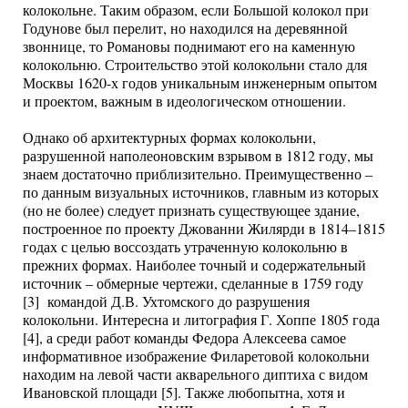
колокольне. Таким образом, если Большой колокол при
Годунове был перелит, но находился на деревянной
звоннице, то Романовы поднимают его на каменную
колокольню. Строительство этой колокольни стало для
Москвы 1620-х годов уникальным инженерным опытом
и проектом, важным в идеологическом отношении.
Однако об архитектурных формах колокольни,
разрушенной наполеоновским взрывом в 1812 году, мы
знаем достаточно приблизительно. Преимущественно –
по данным визуальных источников, главным из которых
(но не более) следует признать существующее здание,
построенное по проекту Джованни Жилярди в 1814–1815
годах с целью воссоздать утраченную колокольню в
прежних формах. Наиболее точный и содержательный
источник – обмерные чертежи, сделанные в 1759 году
[3] командой Д.В. Ухтомского до разрушения
колокольни. Интересна и литография Г. Хоппе 1805 года
[4], а среди работ команды Федора Алексеева самое
информативное изображение Филаретовой колокольни
находим на левой части акварельного диптиха с видом
Ивановской площади [5]. Также любопытна, хотя и