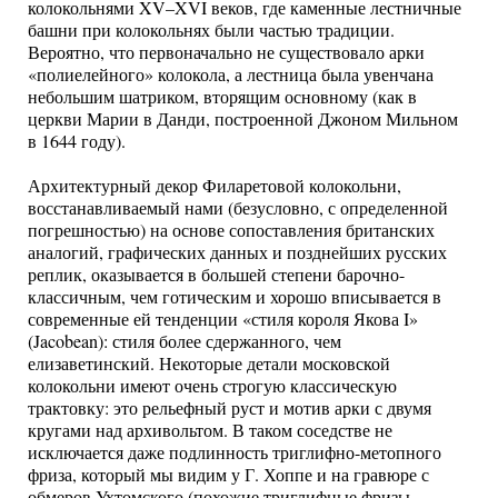
колокольнями XV–XVI веков, где каменные лестничные
башни при колокольнях были частью традиции.
Вероятно, что первоначально не существовало арки
«полиелейного» колокола, а лестница была увенчана
небольшим шатриком, вторящим основному (как в
церкви Марии в Данди, построенной Джоном Мильном
в 1644 году).
Архитектурный декор Филаретовой колокольни,
восстанавливаемый нами (безусловно, с определенной
погрешностью) на основе сопоставления британских
аналогий, графических данных и позднейших русских
реплик, оказывается в большей степени барочно-
классичным, чем готическим и хорошо вписывается в
современные ей тенденции «стиля короля Якова I»
(Jacobean): стиля более сдержанного, чем
елизаветинский. Некоторые детали московской
колокольни имеют очень строгую классическую
трактовку: это рельефный руст и мотив арки с двумя
кругами над архивольтом. В таком соседстве не
исключается даже подлинность триглифно-метопного
фриза, который мы видим у Г. Хоппе и на гравюре с
обмеров Ухтомского (похожие триглифные фризы