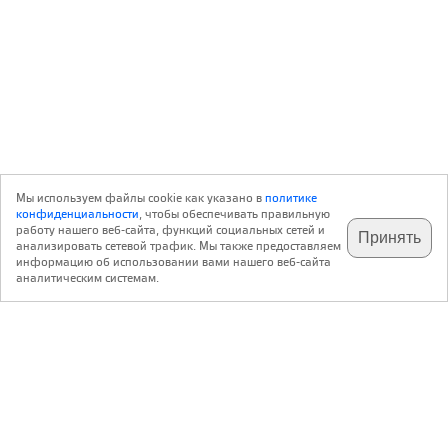
Мы используем файлы cookie как указано в
политике
конфиденциальности
, чтобы обеспечивать правильную
работу нашего веб-сайта, функций социальных сетей и
Принять
анализировать сетевой трафик. Мы также предоставляем
подпишитесь на наш
✕
телеграм @archi_ru
информацию об использовании вами нашего веб-сайта
аналитическим системам.
с 20 июля 1999 г.
Версия для ПК
Пользовательское соглашение
Контакты
Политика конфиденциальности
О нас