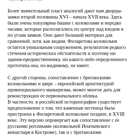
Более значительный пласт аналогий дают нам дворцы-
замки второй половины XVI – начала XVII века. Здесь
были очень популярны башни с колоколами и нередко
часами, которые располагались по центру над входом и
по углам замков. Они дают больший материал для
сравнений, хотя, как видим, Филаретова колокольня
остается уникальным сооружением, результатом редкого
стечения исторических обстоятельств и поэтому ни
здания-предшественника, ни какого-либо определенного
прототипа она, по-видимому, не имеет.
С другой стороны, сопоставление с британскими
колокольнями и шире – европейской архитектурой
провинциального маньеризма, может многое дать для
реконструкции ее первоначального облика.
В частности, в российской историографии существует
предположение о том, что каменная лестница была
пристроена к Филаретовой колокольне позднее, в XVIII
веке. Эту версию опровергает как сопоставление с ее
русскими репликами (колокольней Ипатьевского
монастыря в Костроме), так и с британскими