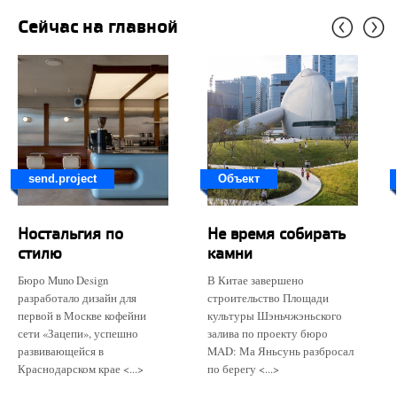
Сейчас на главной
send.project
Объект
Ностальгия по
Не время собирать
стилю
камни
Бюро Muno Design
В Китае завершено
разработало дизайн для
строительство Площади
первой в Москве кофейни
культуры Шэньчжэньского
сети «Зацепи», успешно
залива по проекту бюро
развивающейся в
MAD: Ма Яньсунь разбросал
Краснодарском крае <...>
по берегу <...>