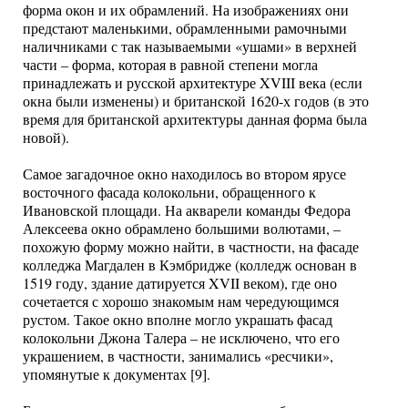
форма окон и их обрамлений. На изображениях они
предстают маленькими, обрамленными рамочными
наличниками с так называемыми «ушами» в верхней
части – форма, которая в равной степени могла
принадлежать и русской архитектуре XVIII века (если
окна были изменены) и британской 1620-х годов (в это
время для британской архитектуры данная форма была
новой).
Самое загадочное окно находилось во втором ярусе
восточного фасада колокольни, обращенного к
Ивановской площади. На акварели команды Федора
Алексеева окно обрамлено большими волютами, –
похожую форму можно найти, в частности, на фасаде
колледжа Магдален в Кэмбридже (колледж основан в
1519 году, здание датируется XVII веком), где оно
сочетается с хорошо знакомым нам чередующимся
рустом. Такое окно вполне могло украшать фасад
колокольни Джона Талера – не исключено, что его
украшением, в частности, занимались «ресчики»,
упомянутые к документах [9].