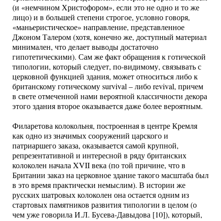
(и «немчином Христофором», если это не одно и то же
лицо) и в большей степени строгое, условно говоря,
«маньеристическое» направление, представленное
Джоном Талером (хотя, конечно же, доступный материал
минимален, что делает выводы достаточно
гипотетическими). Сам же факт обращения к готической
типологии, который следует, по-видимому, связывать с
церковной функцией здания, может относиться либо к
британскому готическому survival – либо revival, причем
в свете отмеченной нами вероятной классичности декора
этого здания второе оказывается даже более вероятным.
Филаретова колокольня, построенная в центре Кремля
как одно из значимых сооружений царского и
патриаршего заказа, оказывается самой крупной,
репрезентативной и интересной в ряду британских
колоколен начала XVII века (по той причине, что в
Британии заказ на церковное здание такого масштаба был
в это время практически немыслим). В истории же
русских шатровых колоколен она остается одним из
стартовых памятников развития типологии в целом (о
чем уже говорила И.Л. Бусева-Давыдова [10]), который,