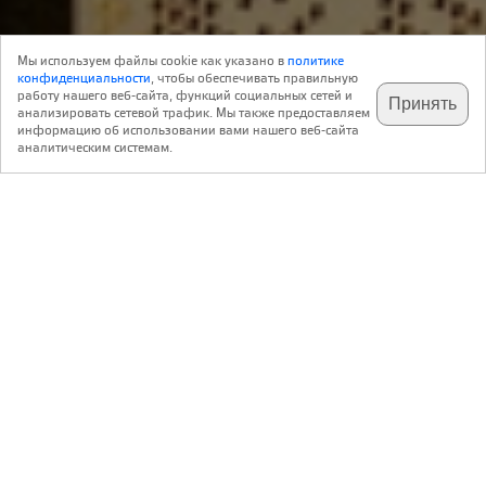
Объект
20 Июня 2024
Мы используем файлы cookie как указано в
политике
3
Архитектура
конфиденциальности
, чтобы обеспечивать правильную
работу нашего веб-сайта, функций социальных сетей и
Принять
анализировать сетевой трафик. Мы также предоставляем
подпишитесь на наш
✕
телеграм @archi_ru
информацию об использовании вами нашего веб-сайта
Комплекс из студенческого общежития на 80
аналитическим системам.
одноместных комнат и из 16 обычных квартир выстроен
в центре коммуны Бур-ла-Рен к югу от Парижа, на
площади, где расположена железнодорожная станция
системы RER.