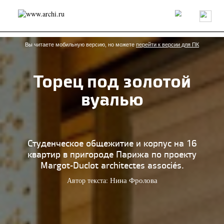
Россия
Мир
Технологии
Интерьер
Пресса
Архитекторы
Проекты
Конкурсы
События
Книги
Вакансии
Вы читаете мобильную версию, но можете
перейти к версии для ПК
Торец под золотой
send.project
Анонсы конкурсов
Блог
вуалью
Журнал
Интервью
Исследование
Мнение
Обзор
Объект
Результаты конкурса
Репортаж
Рецензия
Архитектура
Выставка
Дизайн
Иностранцы в России
Интерьер
Студенческое общежитие и корпус на 16
Книги
Наследие
Образование
Урбанистика
квартир в пригороде Парижа по проекту
Эко
Margot-Duclot architectes associés.
Автор текста:
Нина Фролова