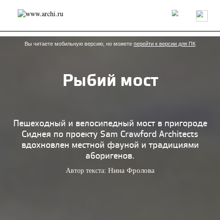
Россия
Мир
Технологии
Интерьер
Пресса
Архитекторы
Проекты
Конкурсы
События
Книги
Вакансии
Вы читаете мобильную версию, но можете
перейти к версии для ПК
Рыбий мост
send.project
Анонсы конкурсов
Блог
Журнал
Интервью
Исследование
Мнение
Обзор
Объект
Результаты конкурса
Репортаж
Рецензия
Архитектура
Выставка
Пешеходный и велосипедный мост в пригороде
Дизайн
Иностранцы в России
Интерьер
Сиднея по проекту Sam Crawford Architects
Книги
Наследие
Образование
Урбанистика
вдохновлен местной фауной и традициями
Эко
аборигенов.
Автор текста:
Нина Фролова