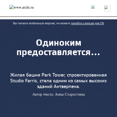
Россия
Мир
Технологии
Интерьер
Пресса
Архитекторы
Проекты
Конкурсы
События
Книги
Вакансии
Вы читаете мобильную версию, но можете
перейти к версии для ПК
Одиноким
send.project
Анонсы конкурсов
Блог
предоставляется…
Журнал
Интервью
Исследование
Мнение
Обзор
Объект
Результаты конкурса
Репортаж
Рецензия
Архитектура
Выставка
Дизайн
Иностранцы в России
Интерьер
Жилая башня Park Tower, спроектированная
Книги
Наследие
Образование
Урбанистика
Studio Farris, стала одним из самых высоких
Эко
зданий Антверпена.
Автор текста:
Анна Старостина