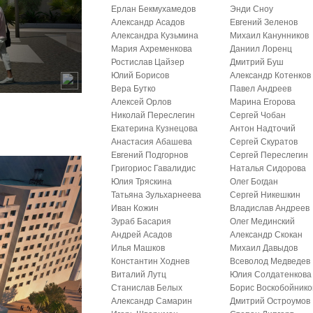
Ерлан Бекмухамедов
Энди Сноу
Александр Асадов
Евгений Зеленов
Александра Кузьмина
Михаил Канунников
Мария Ахременкова
Даниил Лоренц
Ростислав Цайзер
Дмитрий Буш
Юлий Борисов
Александр Котенков
Вера Бутко
Павел Андреев
Алексей Орлов
Марина Егорова
Николай Переслегин
Сергей Чобан
Екатерина Кузнецова
Антон Надточий
Анастасия Абашева
Сергей Скуратов
Евгений Подгорнов
Сергей Переслегин
Григориос Гавалидис
Наталья Сидорова
Юлия Тряскина
Олег Богдан
Татьяна Зульхарнеева
Сергей Никешкин
Иван Кожин
Владислав Андреев
Зураб Басария
Олег Мединский
Андрей Асадов
Александр Скокан
Илья Машков
Михаил Давыдов
Константин Ходнев
Всеволод Медведев
Виталий Лутц
Юлия Солдатенкова
Станислав Белых
Борис Воскобойнико
Александр Самарин
Дмитрий Остроумов