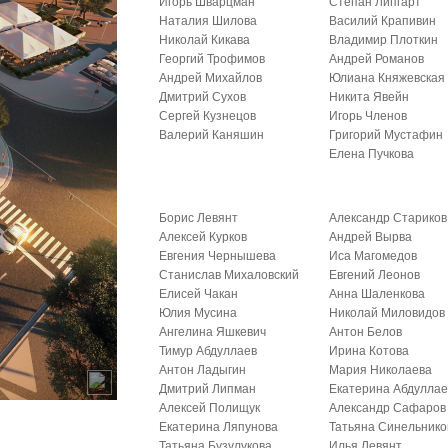
Игорь Шварцман
Степан Липгарт
Наталия Шилова
Василий Крапивин
Николай Кикава
Владимир Плоткин
Георгий Трофимов
Андрей Романов
Андрей Михайлов
Юлиана Княжевская
Дмитрий Сухов
Никита Явейн
Сергей Кузнецов
Игорь Членов
Валерий Каняшин
Григорий Мустафин
Елена Пучкова
Борис Левянт
Александр Стариков
Алексей Курков
Андрей Вырва
Евгения Чернышева
Иса Магомедов
Станислав Михаловский
Евгений Леонов
Елисей Чакан
Анна Шаленкова
Юлия Мусина
Николай Миловидов
Ангелина Яшкевич
Антон Белов
Тимур Абдуллаев
Ирина Котова
Антон Ладыгин
Мария Николаева
Дмитрий Липман
Екатерина Абдуллае
Алексей Полищук
Александр Сафаров
Екатерина Ляпунова
Татьяна Синельнико
Татьяна Бузулукова
Илья Левянт