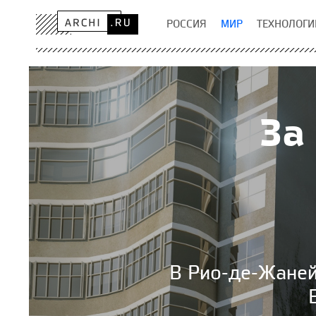
РОССИЯ
МИР
ТЕХНОЛОГИ
За
В Рио-де-Жаней