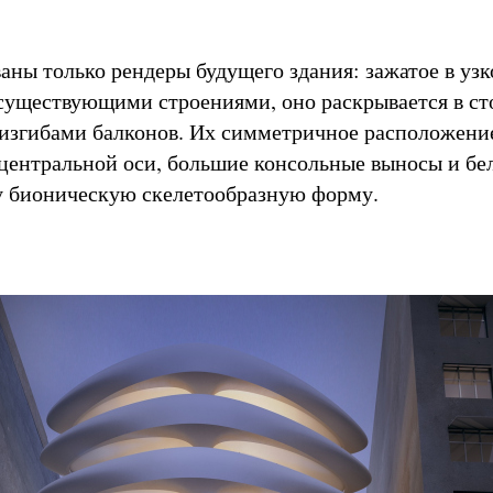
аны только рендеры будущего здания: зажатое в уз
существующими строениями, оно раскрывается в ст
изгибами балконов. Их симметричное расположени
центральной оси, большие консольные выносы и бе
у бионическую скелетообразную форму.