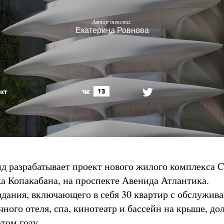
Автор текста:
Екатерина Ровнова
кт
13
д разрабатывает проект нового жилого комплекса C
жа Копакабана, на проспекте Авенида Атлантика.
здания, включающего в себя 30 квартир с обслужив
чного отеля, спа, кинотеатр и бассейн на крыше, д
этом году.