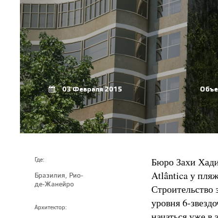
03 Февраля 2015
Объе
Бюро Захи Хади
Где:
Atlântica у пля
Бразилия, Рио-
де-Жанейро
Строительство 
уровня 6-звездо
Архитектор:
начаться уже в 