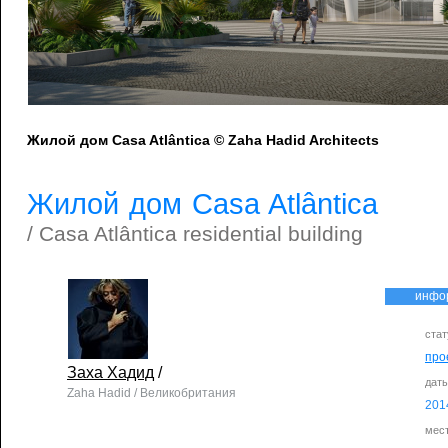
Жилой дом Casa Atlântica © Zaha Hadid Architects
Жилой дом Casa Atlântica
/ Casa Atlântica residential building
инфо
стат
про
Заха Хадид
/
дат
Zaha Hadid / Великобритания
201
мес