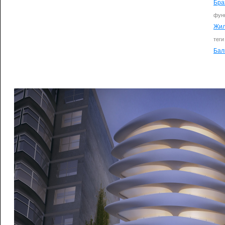
Бра
фун
Жи
теги
Бал