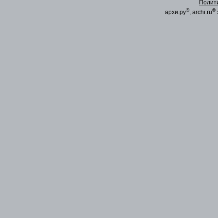
Полит
®
®
архи.ру
, archi.ru