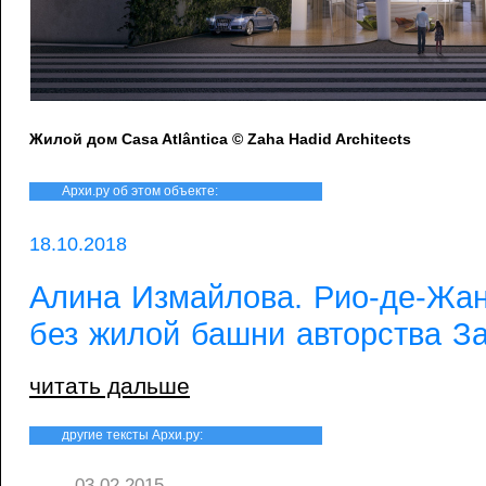
Жилой дом Casa Atlântica © Zaha Hadid Architects
Архи.ру об этом объекте:
18.10.2018
Алина Измайлова. Рио-де-Жан
без жилой башни авторства З
читать дальше
другие тексты Архи.ру:
03.02.2015