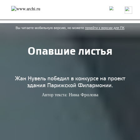
Россия
Мир
Технологии
Интерьер
Пресса
Архитекторы
Проекты
Конкурсы
События
Книги
Вакансии
Вы читаете мобильную версию, но можете
перейти к версии для ПК
Опавшие листья
send.project
Анонсы конкурсов
Блог
Журнал
Интервью
Исследование
Мнение
Обзор
Объект
Результаты конкурса
Репортаж
Рецензия
Архитектура
Выставка
Жан Нувель победил в конкурсе на проект
Дизайн
Иностранцы в России
Интерьер
здания Парижской Филармонии.
Книги
Наследие
Образование
Урбанистика
Автор текста:
Нина Фролова
Эко