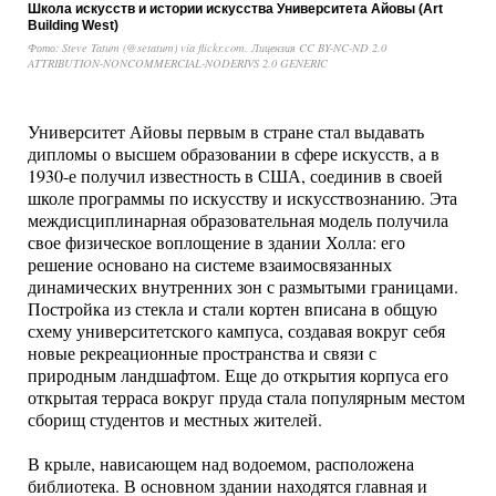
Школа искусств и истории искусства Университета Айовы (Art
Building West)
Фото: Steve Tatum (@setatum) via flickr.com. Лицензия CC BY-NC-ND 2.0
ATTRIBUTION-NONCOMMERCIAL-NODERIVS 2.0 GENERIC
Университет Айовы первым в стране стал выдавать
дипломы о высшем образовании в сфере искусств, а в
1930-е получил известность в США, соединив в своей
школе программы по искусству и искусствознанию. Эта
междисциплинарная образовательная модель получила
свое физическое воплощение в здании Холла: его
решение основано на системе взаимосвязанных
динамических внутренних зон с размытыми границами.
Постройка из стекла и стали кортен вписана в общую
схему университетского кампуса, создавая вокруг себя
новые рекреационные пространства и связи с
природным ландшафтом. Еще до открытия корпуса его
открытая терраса вокруг пруда стала популярным местом
сборищ студентов и местных жителей.
В крыле, нависающем над водоемом, расположена
библиотека. В основном здании находятся главная и