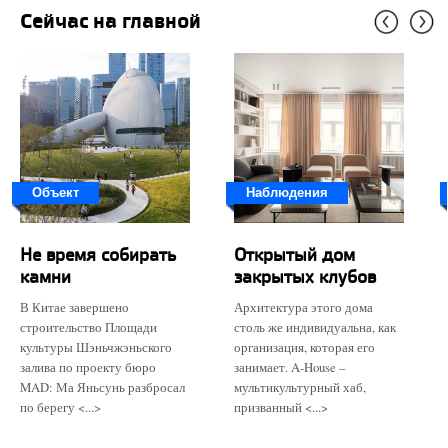
Сейчас на главной
Объект
Наблюдения
Не время собирать
Открытый дом
камни
закрытых клубов
В Китае завершено
Архитектура этого дома
строительство Площади
столь же индивидуальна, как
культуры Шэньчжэньского
организация, которая его
залива по проекту бюро
занимает. A-House –
MAD: Ма Яньсунь разбросал
мультикультурный хаб,
по берегу <...>
призванный <...>