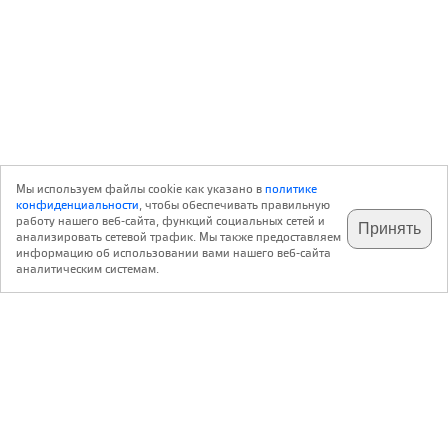
Мы используем файлы cookie как указано в
политике
конфиденциальности
, чтобы обеспечивать правильную
работу нашего веб-сайта, функций социальных сетей и
Принять
анализировать сетевой трафик. Мы также предоставляем
подпишитесь на наш
✕
телеграм @archi_ru
информацию об использовании вами нашего веб-сайта
аналитическим системам.
с 20 июля 1999 г.
Версия для ПК
Пользовательское соглашение
Контакты
Политика конфиденциальности
О нас