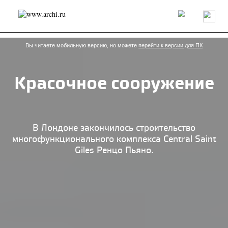
Россия
Мир
Технологии
Интерьер
Пресса
Архитекторы
Проекты
Конкурсы
События
Книги
Вакансии
Вы читаете мобильную версию, но можете
перейти к версии для ПК
Красочное сооружение
send.project
Анонсы конкурсов
Блог
Журнал
Интервью
Исследование
Мнение
Обзор
Объект
Результаты конкурса
Репортаж
Рецензия
Архитектура
Выставка
В Лондоне закончилось строительство
Дизайн
Иностранцы в России
Интерьер
многофункционального комплекса Central Saint
Книги
Наследие
Образование
Урбанистика
Giles Ренцо Пьяно.
Эко