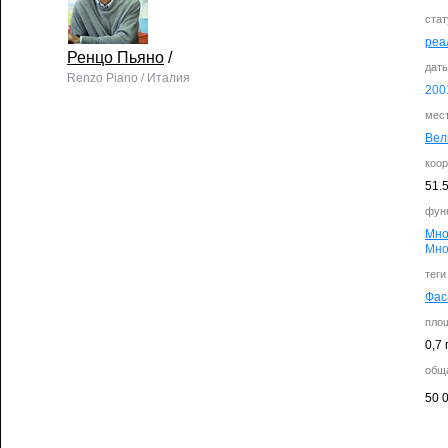
стат
реа
Ренцо Пьяно
/
дат
Renzo Piano / Италия
200
мес
Вел
коо
51.
фун
Мно
Мно
теги
Фас
пло
0,7 
общ
50 