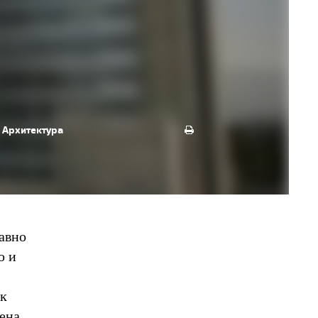
Архитектура
авно
ю и
 к
ена