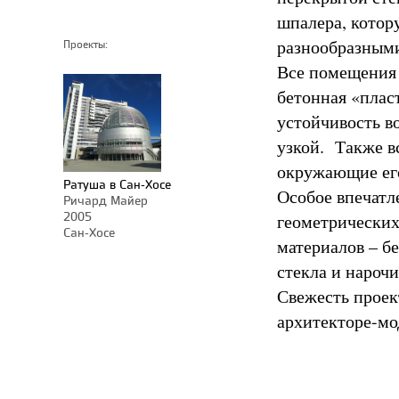
шпалера, котор
разнообразными
Проекты:
Все помещения 
бетонная «плас
устойчивость в
узкой. Также в
окружающие ег
Ратуша в Сан-Хосе
Особое впечатл
Ричард Майер
2005
геометрических
Сан-Хосе
материалов – б
стекла и нароч
Свежесть проек
архитекторе-мо