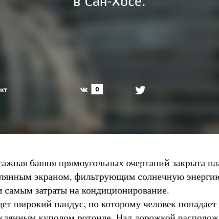
в Сан-Хосе.
кт
0
ажная башня прямоугольных очертаний закрыта пл
клянным экраном, фильтрующим солнечную энерги
 самым затраты на кондиционирование.
дет широкий пандус, по которому человек попадает
клянным куполом ротонде. Над дорожкой располож