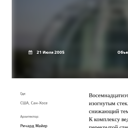
21 Июля 2005
Объе
Восемнадцатиэт
Где:
изогнутым сте
США, Сан-Хосе
снижающий тем
Архитектор:
К комплексу ве
Ричард Майер
перекрытой сте