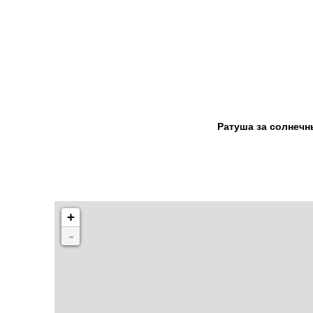
Ратуша за солнеч
+
-