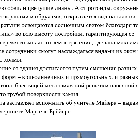
ую обвили цветущие лианы. А от ротонды, окружен
 экранами и обручами, открывается вид на главное 
ратуши освещаются солнечным светом благодаря то
тина» во всю высоту постройки, гарантирующая ее
о время возможного землетрясения, сделана максим
се сотрудники смогут наслаждаться видами из окон 
о холмы.
ение от здания достигается путем смешения разных
 форм – криволинейных и прямоугольных, и разны
етона, блестящей металлической решетки навесной 
ито грубой поверхности камня.
та заставляет вспомнить об учителе Майера – выд
дернисте Марселе Брёйере.