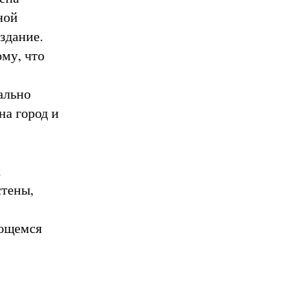
ной
здание.
му, что
ально
на город и
х
стены,
ающемся