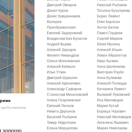
Дмитрий Овчаров
Николай Рыбаков
Данил Куров
Татьяна Бузулукова
Денис Кувшинников
Борис Левянт
Валерия
Олег Карлсон
Преображенская
Антон Белов
Евгений Задорожний
Павел Гордеев
Владислав Бек-Булатов
Сергей Марков
Андрей Вырва
Юлия Мусина
Алексей Зародов
Алексей Ильин
Филипп Никандров
Левон Айрапетов
Олеся Могилевская
Иван Кычкин
Алексей Кибкало
Анна Шаленкова
Илья Уткин
Виктория Раубо
Дмитрий Шурыгин
Анна Куликова
Алексей Афоничкин
Алексей Полищук
Александр Сафаров
Катерина Левянт
Станислав Михаловский
Валерий Лукомский
ариже
Алина Георгиевская
Иса Магомедов
Евгений Леонов
Мария Кутай
/ предоставлено
Никита Дергунов
Бориша Чорович
Василий Рыбаков
Николай Миловидов
Тимур Абдуллаев
Ангелина Яшкевич
и хорошо
Елена Мерцалова
Мария Николаева