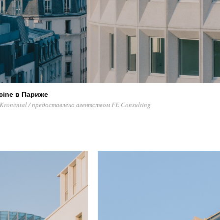
cine в Париже
Kronental / предоставлено агентством FE Consulting