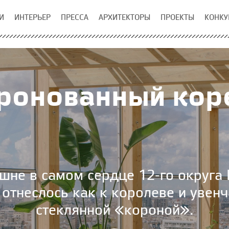
И
ИНТЕРЬЕР
ПРЕССА
АРХИТЕКТОРЫ
ПРОЕКТЫ
КОНКУ
ронованный кор
ашне в самом сердце 12-го округ
s отнеслось как к королеве и уве
стеклянной «короной».