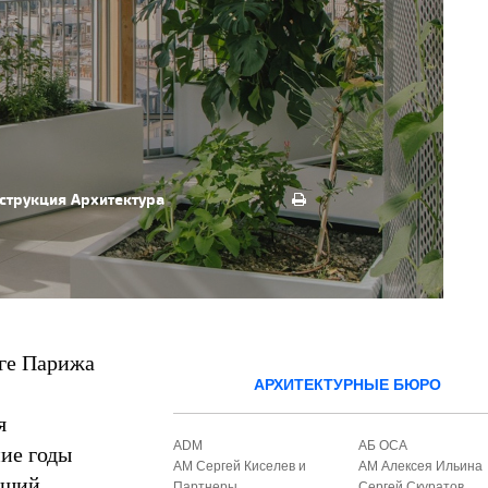
струкция
Архитектура
уге Парижа
АРХИТЕКТУРНЫЕ БЮРО
я
ADM
АБ ОСА
ие годы
АМ Сергей Киселев и
АМ Алексея Ильина
вший
Партнеры
Сергей Скуратов