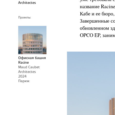
Architectes
название Racin
Кабе и ее бюро,
Проекты:
Завершенные со
обновленном зд
OPCO EP, зани
Офисная башня
Racine
Maud Caubet
Architectes
2024
Париж