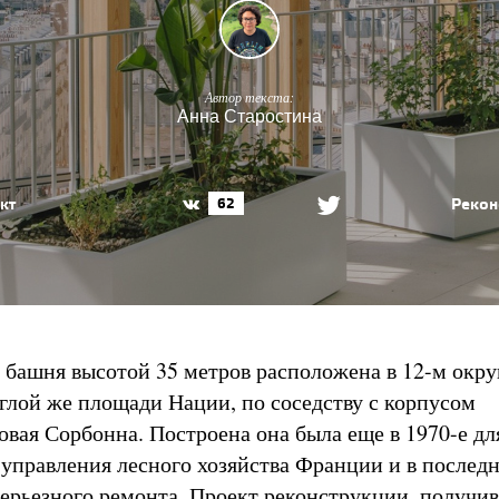
Автор текста:
Анна Старостина
кт
Рекон
62
е башня высотой 35 метров расположена в 12-м окр
углой же площади Нации, по соседству с корпусом
овая Сорбонна. Построена она была еще в 1970-е дл
управления лесного хозяйства Франции и в последн
серьезного ремонта. Проект реконструкции, получи