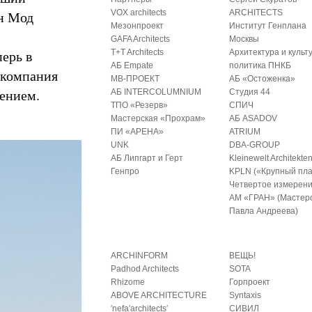
ан Мод
VOX architects
ARCHITECTS
Мезонпроект
Институт Генплана
GAFA Architects
Москвы
ерь в
T+T Architects
Архитектура и культ
АБ Empate
политика ПНКБ
 компания
МВ-ПРОЕКТ
АБ «Остоженка»
ением.
АБ INTERCOLUMNIUM
Студия 44
ТПО «Резерв»
СПИЧ
Мастерская «Прохрам»
АБ ASADOV
ПИ «АРЕНА»
ATRIUM
UNK
DBA-GROUP
АБ Липгарт и Герт
Kleinewelt Architekte
Генпро
KPLN («Крупный пла
Четвертое измерен
АМ «ГРАН» (Мастер
Павла Андреева)
ARCHINFORM
ВЕЩЬ!
Padhod Architects
SOTA
Rhizome
Горпроект
ABOVE ARCHITECTURE
Syntaxis
′nefa′architects′
СИВИЛ