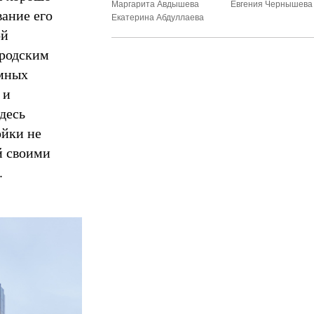
Маргарита Авдышева
Евгения Чернышева
вание его
Екатерина Абдуллаева
ой
ородским
емных
 и
десь
ойки не
й своими
.