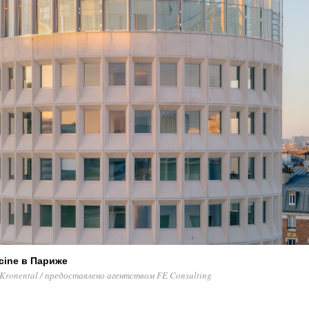
cine в Париже
Kronental / предоставлено агентством FE Consulting