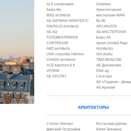
ALD Landscapes
Godekan
Бюро Ви
Архитектурная
MAD architects
мастерская МАМ
АБ ЛИПМАН АРХИТЕКТС
BLOK
FANTALIS Architects
ARCHIVISTA
АБ AQ
АБ МАСТЕРПЛАН
TOTEMENT/PAPER
Бюро А4
CONTINUUM
Архип (United Riga
ABD architects
Architects)
UNK corporate interiors
Grd:studio
CHADO architects
TIMZ.MOSCOW
АСБ Карлсон & К
АБ Диалектика
VFORM
DNK ag
АБ ПРСПКТ
Сити-Арх
АБ «Гордеев – Деми
АБ Архнуво
АРХИТЕКТОРЫ
Степан Липгарт
Ростислав Цайзер
Дмитрий Остроумов
Юлия Тряскина