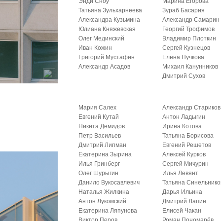
Энди Сноу
Марина Егорова
Татьяна Зульхарнеева
Зураб Басария
Александра Кузьмина
Александр Самарин
Юлиана Княжевская
Георгий Трофимов
Олег Мединский
Владимир Плоткин
Иван Кожин
Сергей Кузнецов
Григорий Мустафин
Елена Пучкова
Александр Асадов
Михаил Канунников
Дмитрий Сухов
Мария Салех
Александр Стариков
Евгений Кутай
Антон Ладыгин
Никита Демидов
Ирина Котова
Петр Васильев
Татьяна Борисова
Дмитрий Липман
Евгений Решетов
Екатерина Зырина
Алексей Курков
Илья Гринберг
Сергей Мичурин
Олег Шурыгин
Илья Левянт
Данило Вукосавлевич
Татьяна Синельнико
Наталья Жилкина
Дарья Ильина
Антон Лукомский
Дмитрий Лапин
Екатерина Ляпунова
Елисей Чакан
Виктор Перов
Роман Пономарёв