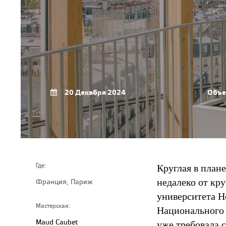
20 Декабря 2024
Объе
Круглая в план
Где:
недалеко от кр
Франция, Париж
университета Н
Мастерская:
Национального 
Maud Caubet
уже требовала 