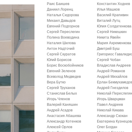
Раис Баишев
Константин Ходнев
Даниил Лоренц
Илья Машков
Наталья Сидорова
Василий Крапивин
Михаил Давыдов
Виталий Лутц
Евгений Подгорнов
Юлия Солдатенкова
Сергей Переслегин
Сергей Никешкин
Полина Воеводина
Никита Явейн
Наталия Шилова
Мария Ахременкова
Антон Надточий
Дмитрий Буш
Сергей Скуратов
Григориос Гавалиди
Юлий Борисов
Сергей Чобан
Борис Воскобойников
Владислав Андреев
Евгений Зеленов
Андрей Романов
Всеволод Медведев
Андрей Михайлов
Вера Бутко
Ерлан Бекмухамедо
Сергей Труханов
Андрей Гнездилов
Станислав Белых
Николай Переслеги
Игорь Членов
Игорь Шварцман
Валерий Каняшин
Павел Андреев
Андрей Асадов
Николай Кикава
Анастасия Абашева
Александр Скокан
Александр Котенков
Екатерина Кузнецов
Алексей Орлов
Олег Богдан