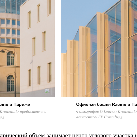
cine в Париже
Офисная башня Racine в П
Kronental / предоставлено
Фотография © Laurent Kronental 
ing
агентством FE Consulting
рический объем занимает центр углового участка 