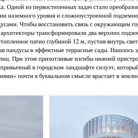
ка. Одной из первостепенных задач стало преобразо
ни наземного уровня и сложноустроенной подземн
дусами. Чтобы восстановить связь с окружающим г
 архитекторы трансформировали два верхних подз
утопленное патио глубиной 12 м, пустив внутрь свет
в пандусы в эффектные террасные сады. Нашлось з
плиц. При этом прихотливые изгибы нижней пристр
привычный в городском ландшафте силуэт, которы
нями» почти в буквальном смысле врастает в землю