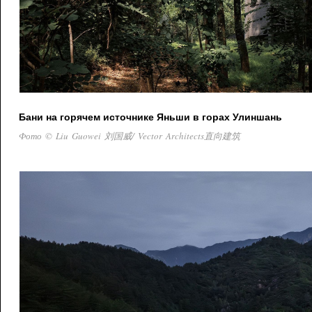
Бани на горячем источнике Яньши в горах Улиншань
Фото © Liu Guowei 刘国威/ Vector Architects直向建筑