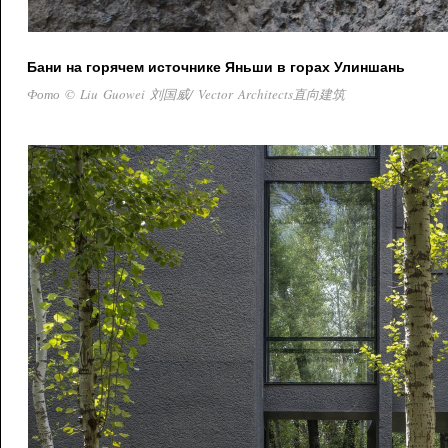
Бани на горячем источнике Яньши в горах Улиншань
Фото © Liu Guowei 刘国威/ Vector Architects直向建筑