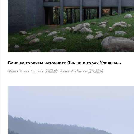
Бани на горячем источнике Яньши в горах Улиншань
Фото © Liu Guowei 刘国威/ Vector Architects直向建筑