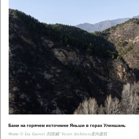
Бани на горячем источнике Яньши в горах Улиншань
Фото © Liu Guowei 刘国威/ Vector Architects直向建筑