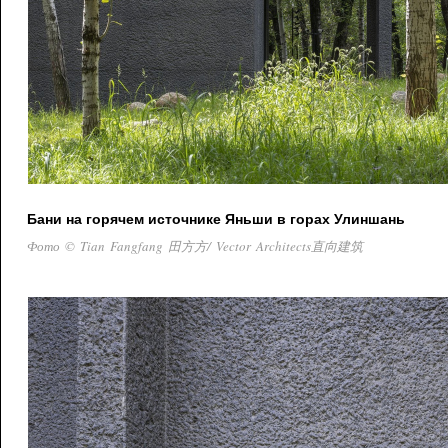
Бани на горячем источнике Яньши в горах Улиншань
Фото © Tian Fangfang 田方方/ Vector Architects直向建筑