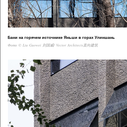
Бани на горячем источнике Яньши в горах Улиншань
Фото © Liu Guowei 刘国威/ Vector Architects直向建筑