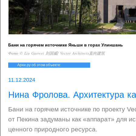
Бани на горячем источнике Яньши в горах Улиншань
Фото © Liu Guowei 刘国威/ Vector Architects直向建筑
Архи.ру об этом объекте:
11.12.2024
Нина Фролова. Архитектура к
Бани на горячем источнике по проекту Vect
от Пекина задуманы как «аппарат» для и
ценного природного ресурса.