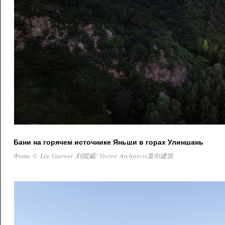
Бани на горячем источнике Яньши в горах Улиншань
Фото © Liu Guowei 刘国威/ Vector Architects直向建筑