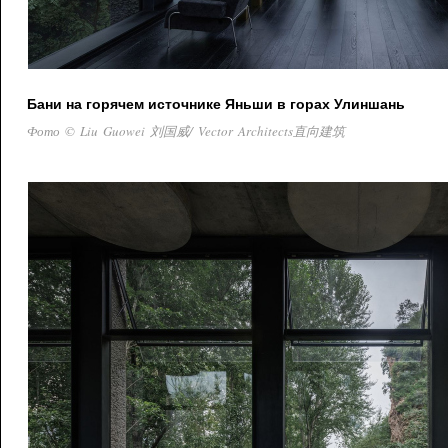
Бани на горячем источнике Яньши в горах Улиншань
Фото © Liu Guowei 刘国威/ Vector Architects直向建筑