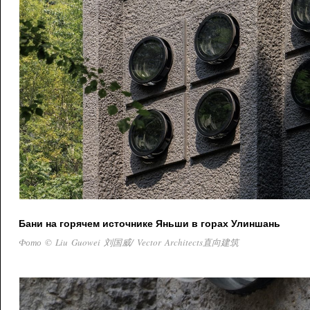
Бани на горячем источнике Яньши в горах Улиншань
Фото © Liu Guowei 刘国威/ Vector Architects直向建筑