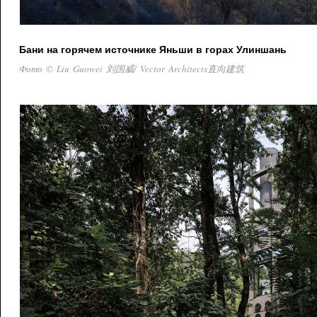
Бани на горячем источнике Яньши в горах Улиншань
Фото © Liu Guowei 刘国威/ Vector Architects直向建筑