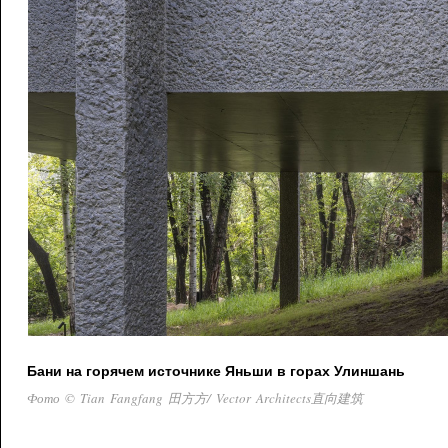
Бани на горячем источнике Яньши в горах Улиншань
Фото © Tian Fangfang 田方方/ Vector Architects直向建筑