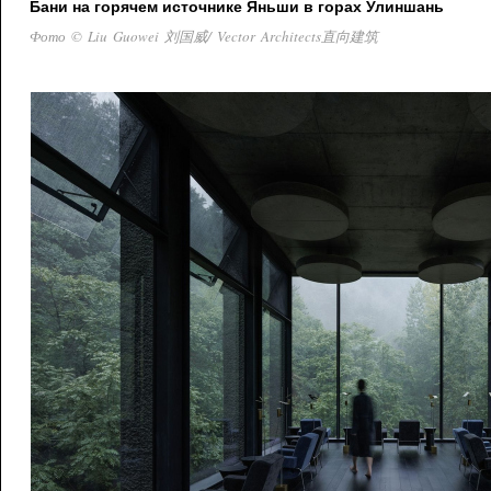
Бани на горячем источнике Яньши в горах Улиншань
Фото © Liu Guowei 刘国威/ Vector Architects直向建筑