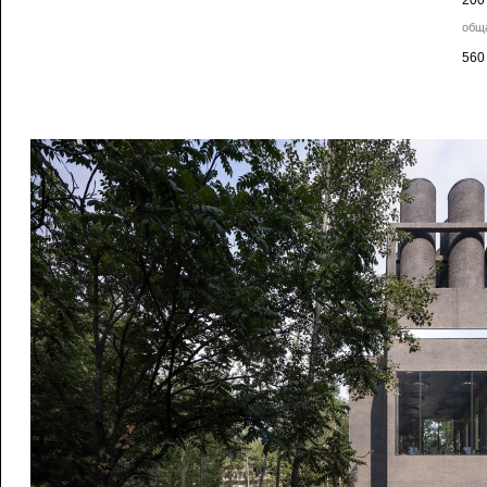
200
общ
560