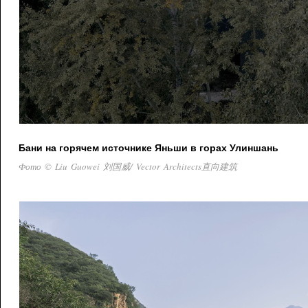
Бани на горячем источнике Яньши в горах Улиншань
Фото © Liu Guowei 刘国威/ Vector Architects直向建筑