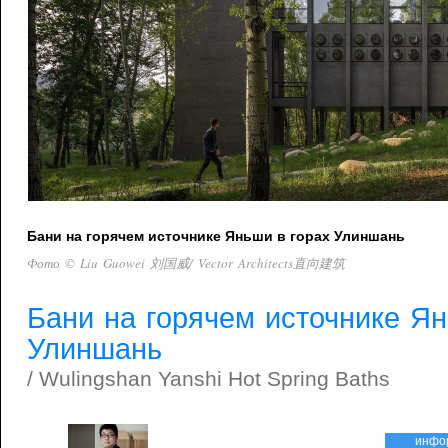
Бани на горячем источнике Яньши в горах Улиншань
Фото © Liu Guowei 刘国威/ Vector Architects直向建筑
Бани на горячем источнике Ян
Улиншань
/ Wulingshan Yanshi Hot Spring Baths
инфо