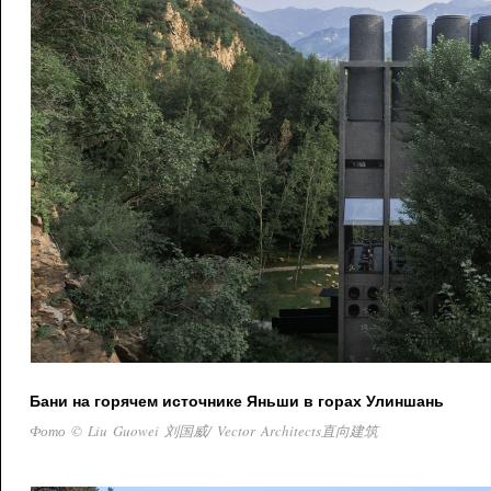
Бани на горячем источнике Яньши в горах Улиншань
Фото © Liu Guowei 刘国威/ Vector Architects直向建筑