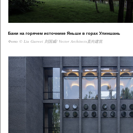
Бани на горячем источнике Яньши в горах Улиншань
Фото © Liu Guowei 刘国威/ Vector Architects直向建筑