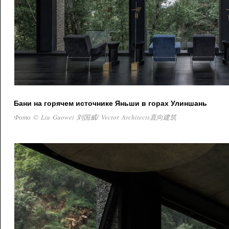
Бани на горячем источнике Яньши в горах Улиншань
Фото © Liu Guowei 刘国威/ Vector Architects直向建筑