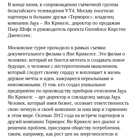
В конце июня, в сопровождении съёмочной группы
бельгийского телевидения VT4, Москву посетили
партнеры и большие друзья «Терморос»: владелец
компании Jaga – Ян Крикелс, директор по продажам
Пьер Шофс и руководитель проекта Greenforce Кирстен
Дженссенс.
Московское турне проходило в рамках съемки
документального фильма о Яне Крикелсе. Это фильм о
человеке, который не боится мечтать и создавать новое
будущее, о человеке c нестереотипным мышлением,
который следует своему сердцу и воплощает в жизнь
дерзкие мечты и идеи, кажущиеся нереальными и
невозможными. О том, кто создал уникальное
предприятие по производству приборов отопления Jaga.
Ян Крикелс – арт-директор и совладелец завода Jaga.
Человек, который имея бизнес, осознает ответственность
свою личную и своей компании за наш мир и гармонию
в этом мире. Осенью 2012 года на встрече партнеров и
друзей компании Терморос Ян Крикелс вел диалог о
решении проблем, присущим обществу потребления,
таким, например, как рост цен на энергоносители и