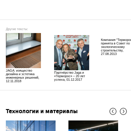
Другие тексты:
Компания "Терморо
принята в Совет по
экологическому
строительству,
27.08.2013
JAGA: изящество
Партнёрство Jaga и
дизайна и эстетика
«Терморос» – 20 лет
инженерных решений,
успеха, 01.12.2017
12.11.2018
Технологии и материалы