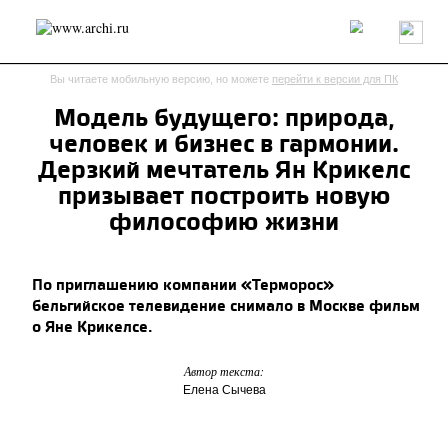
Россия
Мир
Технологии
Интерьер
Пресса
Архитекторы
Вы читаете мобильную версию, но можете
перейти к версии для ПК
Проекты
Конкурсы
События
Книги
Вакансии
Модель будущего: природа,
человек и бизнес в гармонии.
send.project
Анонсы конкурсов
Блог
Дерзкий мечтатель Ян Крикелс
Журнал
Интервью
Исследование
Мнение
призывает построить новую
Обзор
Объект
Результаты конкурса
философию жизни
Репортаж
Рецензия
Архитектура
Выставка
Дизайн
Иностранцы в России
Интерьер
По приглашению компании «Терморос»
Книги
Наследие
Образование
Урбанистика
бельгийское телевидение снимало в Москве фильм
Эко
о Яне Крикелсе.
Автор текста:
Елена Сычева