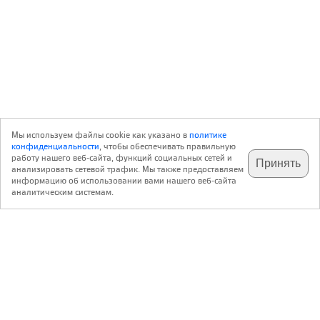
Мы используем файлы cookie как указано в
политике
конфиденциальности
, чтобы обеспечивать правильную
работу нашего веб-сайта, функций социальных сетей и
Принять
анализировать сетевой трафик. Мы также предоставляем
подпишитесь на наш
✕
телеграм @archi_ru
информацию об использовании вами нашего веб-сайта
аналитическим системам.
с 20 июля 1999 г.
Версия для ПК
Пользовательское соглашение
Контакты
Политика конфиденциальности
О нас