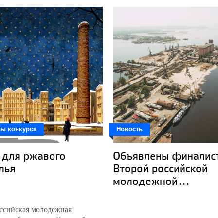
ты конкурса
Новость
 для ржавого
Объявлены финалис
лья
Второй российской
молодежной...
оссийская молодежная