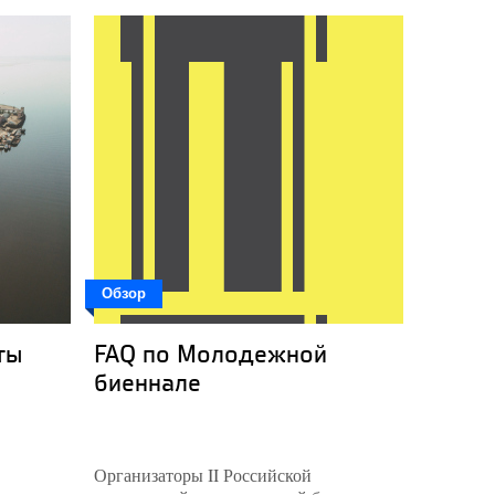
Обзор
Интерв
ты
FAQ по Молодежной
Биенн
биеннале
молод
Организаторы II Российской
Разговор