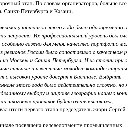
рочный этап. По словам организаторов, больше все
, Санкт-Петербурга и Казани.
явками участников этого года было одновременно 
ень непросто. Их профессиональный уровень был оч
о особенно важно для меня, качество портфолио м
з регионов России было сопоставимо с качеством 
 из Москвы и Санкт-Петербурга. И из столиц при 
мые сильные и известные молодые команды страны
т о высоком уровне доверия к Биеннале. Выбрать
ннале этого года было действительно сложно, но я
сделанному выбору и широте географии нашего конк
ень итоговых проектов будет очень высоким»,
–
ал итоги первого этапа председатель жюри Сергей
иеннале посвящена редевелопменту промышленных