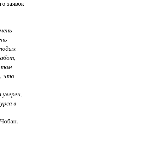
го заявок
очень
ень
олодых
работ,
этом
, что
 уверен,
урса в
 Чобан.