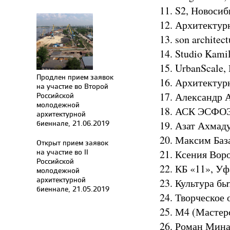
11. S2, Новоси
12. Архитектур
13. son architec
14. Studio Kami
15. UrbanScale
Продлен прием заявок
16. Архитекту
на участие во Второй
17. Александр 
Российской
молодежной
18. АСК ЭСФОЭ
архитектурной
биеннале, 21.06.2019
19. Азат Ахмад
20. Максим Баз
Открыт прием заявок
на участие во II
21. Ксения Вор
Российской
22. КБ «11», Уф
молодежной
архитектурной
23. Культура бы
биеннале, 21.05.2019
24. Творческое
25. М4 (Мастер
26. Роман Мина