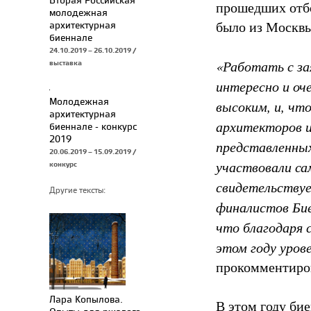
прошедших отбо
молодежная
было из Москвы
архитектурная
биеннале
24.10.2019 – 26.10.2019 /
«Работать с за
выставка
интересно и оч
Молодежная
высоким, и, чт
архитектурная
архитекторов и
биеннале - конкурс
2019
представленных
20.06.2019 – 15.09.2019 /
участвовали са
конкурс
свидетельствуе
Другие тексты:
финалистов Бие
что благодаря 
этом году уров
прокомментиров
Лара Копылова.
В этом году б