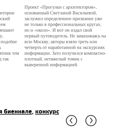
Проект «Прогулки с архитектором»,
Вроде о
ритории
основанный Светланой Васильевой,
объектов
рский
заслужил определенное признание уже
задачу с
нем
не только в профессиональных кругах,
русском 
 мешают
но и «около». И вот он издал свой
«8 линий
у,
первый путеводитель. Не замахиваясь на
Музея пр
 подобие
всю Москву, авторы взяли треть или
Делегатс
х
четверть от наработанной на экскурсиях
кота. «В
мятник тем
информации. Зато получился компактно-
Наблюда
д так
плотный, нетяжелый томик с
между п
выверенной информацией.
прилавко
я биеннале
,
конкурс