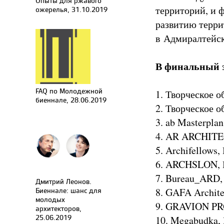
Опыты для ржавого
территорий, и 
ожерелья, 31.10.2019
развитию терри
в Адмиралтейск
В финальный 
FAQ по Молодежной
1. Творческое 
биеннале, 28.06.2019
2. Творческое 
3. ab Masterpla
4. AR ARCHITE
5. Archifellows
6. ARCHSLON, 
7. Bureau_ARD,
Дмитрий Леонов.
Биеннале: шанс для
8. GAFA Archite
молодых
9. GRAVION PR
архитекторов,
25.06.2019
10. Megabudka,