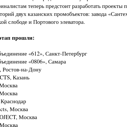
финалистам теперь предстоит разработать проекты 
торий двух казанских промобъектов: завода «Сант
ой слободе и Портового элеватора.
этап прошли:
объединение «612», Санкт-Петербург
объединение «0806», Самара
n, Ростов-на-Дону
CTS, Казань
, Москва
Москва
 Краснодар
cts, Москва
OJECT, Москва
 Москва