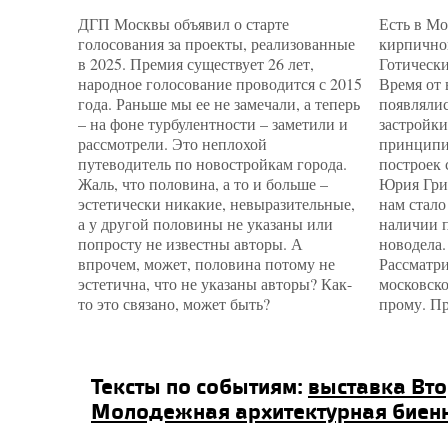
ДГП Москвы объявил о старте
Есть в М
голосования за проекты, реализованные
кирпичног
в 2025. Премия существует 26 лет,
Готически
народное голосование проводится с 2015
Время от
года. Раньше мы ее не замечали, а теперь
появлялис
– на фоне турбулентности – заметили и
застройки
рассмотрели. Это неплохой
принципи
путеводитель по новостройкам города.
построек 
Жаль, что половина, а то и больше –
Юрия Гри
эстетически никакие, невыразительные,
нам стало
а у другой половины не указаны или
наличии п
попросту не известны авторы. А
новодела.
впрочем, может, половина потому не
Рассматри
эстетична, что не указаны авторы? Как-
московск
то это связано, может быть?
прому. Пр
Тексты по событиям:
выставка Вто
Молодежная архитектурная биенн