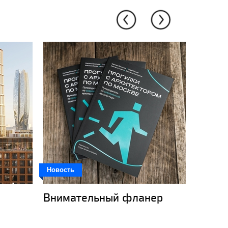
Новость
Новость
Внимательный фланер
Кот-к