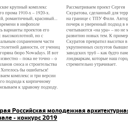
оскве крупный комплекс
Рассматриваем проект Сергея
о прома 1910-х – 1920-х.
Скуратова, сделанный для тер
й, романтичный, красивый...
на границе с ТПУ Фили. Авто
 времени в инфополе
почерк и уверенный подход в 
ь варианты проектов его
считываются «на ура» – но не
: высокоплотной, но с
развитию новых тем. К пример
альным сохранением части
Скуратов превратил высотки в
столетней давности, от учениц
укрупненных силуэтов бывши
горяна бюро Nowadays. И вот
заводских труб – как будто па
 известно – пока не точно – о
лэндмаркам, которые наш горо
ланов сноса и строительства
стремительно утрачивает.
 Хотелось бы ошибаться!
ваем комплекс и три версии
ого подхода к кирпичному
изываем к здравому подходу.
рая Российская молодежная архитектурна
але - конкурс 2019