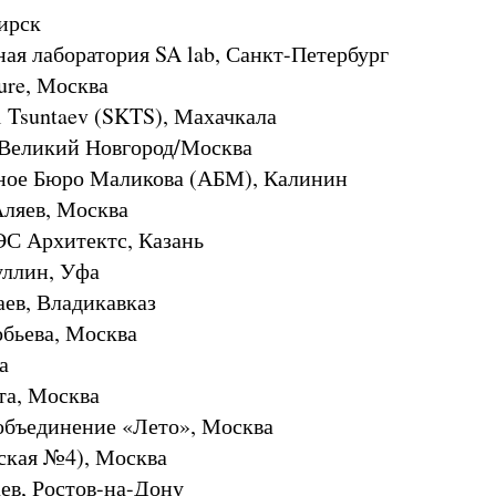
бирск
ная лаборатория SA lab, Санкт-Петербург
ture, Москва
l Tsuntaev (SKTS), Махачкала
, Великий Новгород/Москва
рное Бюро Маликова (АБМ), Калинин
Аляев, Москва
С Архитектс, Казань
уллин, Уфа
аев, Владикавказ
обьева, Москва
а
та, Москва
 объединение «Лето», Москва
ская №4), Москва
ев, Ростов-на-Дону