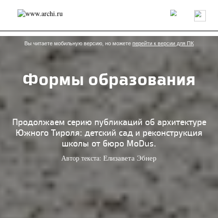
Россия
Мир
Технологии
Интерьер
Пресса
Архитекторы
Проекты
Конкурсы
События
Книги
Вакансии
Вы читаете мобильную версию, но можете
перейти к версии для ПК
Формы образования
send.project
Анонсы конкурсов
Блог
Журнал
Интервью
Исследование
Мнение
Обзор
Объект
Результаты конкурса
Репортаж
Рецензия
Архитектура
Выставка
Продолжаем серию публикаций об архитектуре
Дизайн
Иностранцы в России
Интерьер
Южного Тироля: детский сад и реконструкция
Книги
Наследие
Образование
Урбанистика
школы от бюро MoDus.
Эко
Автор текста:
Елизавета Эбнер