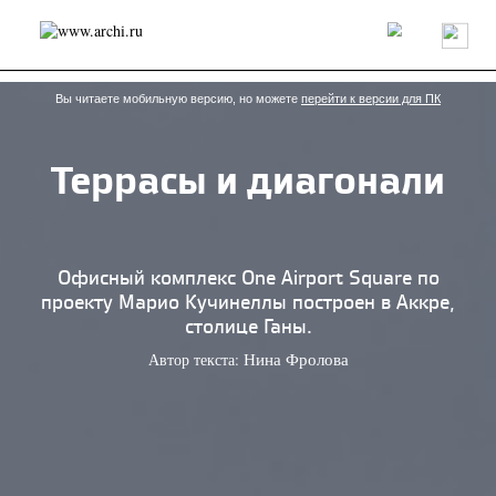
Россия
Мир
Технологии
Интерьер
Пресса
Архитекторы
Проекты
Конкурсы
События
Книги
Вакансии
Вы читаете мобильную версию, но можете
перейти к версии для ПК
Террасы и диагонали
send.project
Анонсы конкурсов
Блог
Журнал
Интервью
Исследование
Мнение
Обзор
Объект
Результаты конкурса
Репортаж
Рецензия
Архитектура
Выставка
Офисный комплекс One Airport Square по
Дизайн
Иностранцы в России
Интерьер
проекту Марио Кучинеллы построен в Аккре,
Книги
Наследие
Образование
Урбанистика
столице Ганы.
Эко
Автор текста:
Нина Фролова