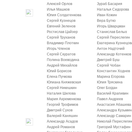
Алексей Орлов
Зураб Басария
Илья Машков
Наталья Сидорова
Юлия Солдатенкова
Иван Кожин
Сергей Кузнецов
Вера Бутко
Евгений Зеленов
Игорь Шварцман
Ростислав Цайзер
Станислав Белых
Сергей Труханов
Сергей Переслегин
Владимир Плоткин
Екатерина Кузнецов
Игорь Членов
Антон Надточий
Сергей Скуратов
Александр Котенков
Полина Воеводина
Дмитрий Буш
Андрей Михайлов
Сергей Чобан
Юлий Борисов
Константин Ходнев
Елена Пучкова
Марина Егорова
Юлиана Княжевская
Юлия Тряскина
Сергей Никешкин
Олег Богдан
Наталия Шилова
Василий Крапивин
Мария Ахременкова
Павел Андреев
Георгий Трофимов
Анастасия Абашева
Дмитрий Сухов
Александра Кузьмин
Валерий Каняшин
Александр Самарин
Александр Асадов
Николай Переслеги
Андрей Романов
Григорий Мустафин