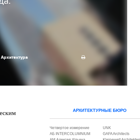
да.
Архитектура
АРХИТЕКТУРНЫЕ БЮРО
ческим
Четвертое измерение
UNK
АБ INTERCOLUMNIUM
GAFA Architects
АМ Алексея Ильина
Kleinewelt Architekte