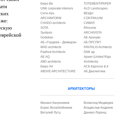
Бюро Ви
TOTEMENT/PAPER
чати
UNK corporate interiors
ALD Landscapes
ских
Сити-Арх
ВЕЩЬ!
ARCHINFORM
CONTINUUM
 же:
CHADO architects
СИВИЛ
ескую
SOTA
Rhizome
Syntaxis
ARCHIVISTA
еврейской
Godekan
АБ Архнуво
АБ «Гордеев – Демидов»
АБ ПРСПКТ
MAD architects
FANTALIS Architects
Padhod Architects
DNK ag
АБ AQ
Архип (United Riga
ABD architects
Architects)
Бюро А4
АСБ Карлсон & К
ABOVE ARCHITECTURE
АБ Диалектика
АРХИТЕКТОРЫ
Михаил Канунников
Всеволод Медведев
Борис Воскобойников
Владислав Андреев
Виталий Лутц
Даниил Лоренц