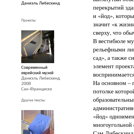
Даниэль Либескинд
перекрытий зда
и «йод», котор
Проекты:
значит «к жизни
сверху, что об
В вестибюле му
рельефными ли
сад», а также 
элемент проект
Современный
еврейский музей
воспринимается
Даниэль Либескинд
На основном – 
2008
Сан-Франциско
потолке которо
образовательны
Другие тексты:
административн
«йод» одноимен
многоугольной
Сам Либескинд 