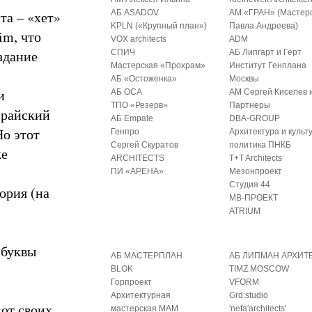
та – «хет»
АБ ASADOV
АМ «ГРАН» (Мастер
KPLN («Крупный план»)
Павла Андреева)
im, что
VOX architects
ADM
здание
СПИЧ
АБ Липгарт и Герт
Мастерская «Прохрам»
Институт Генплана
АБ «Остоженка»
Москвы
и
АБ ОСА
АМ Сергей Киселев 
ТПО «Резерв»
Партнеры
«райский
АБ Empate
DBA-GROUP
Но этот
Генпро
Архитектура и культ
Сергей Скуратов
политика ПНКБ
же
ARCHITECTS
T+T Architects
ПИ «АРЕНА»
Мезонпроект
Студия 44
ория (на
МВ-ПРОЕКТ
ATRIUM
 буквы
АБ МАСТЕРПЛАН
АБ ЛИПМАН АРХИТ
BLOK
TIMZ.MOSCOW
Горпроект
VFORM
Архитектурная
Grd:studio
от своих
мастерская МАМ
′nefa′architects′