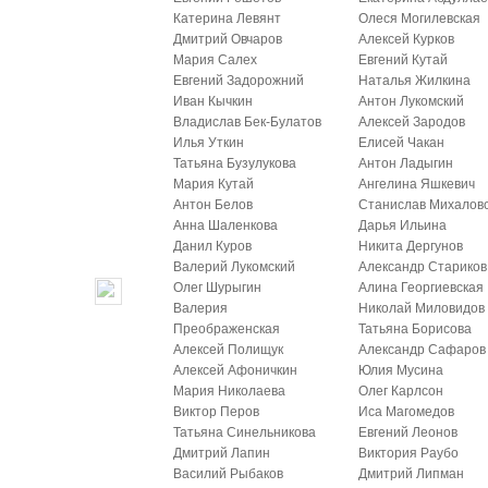
Катерина Левянт
Олеся Могилевская
Дмитрий Овчаров
Алексей Курков
Мария Салех
Евгений Кутай
Евгений Задорожний
Наталья Жилкина
Иван Кычкин
Антон Лукомский
Владислав Бек-Булатов
Алексей Зародов
Илья Уткин
Елисей Чакан
Татьяна Бузулукова
Антон Ладыгин
Мария Кутай
Ангелина Яшкевич
Антон Белов
Станислав Михалов
Анна Шаленкова
Дарья Ильина
Данил Куров
Никита Дергунов
Валерий Лукомский
Александр Стариков
Олег Шурыгин
Алина Георгиевская
Валерия
Николай Миловидов
Преображенская
Татьяна Борисова
Алексей Полищук
Александр Сафаров
Алексей Афоничкин
Юлия Мусина
Мария Николаева
Олег Карлсон
Виктор Перов
Иса Магомедов
Татьяна Синельникова
Евгений Леонов
Дмитрий Лапин
Виктория Раубо
Василий Рыбаков
Дмитрий Липман