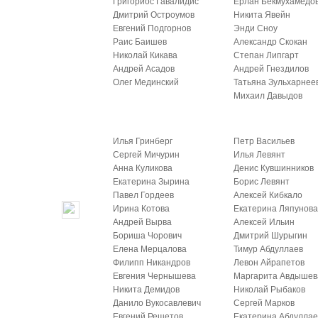
Григориос Гавалидис
Ерлан Бекмухамедо
Дмитрий Остроумов
Никита Явейн
Евгений Подгорнов
Энди Сноу
Раис Баишев
Александр Скокан
Николай Кикава
Степан Липгарт
Андрей Асадов
Андрей Гнездилов
Олег Мединский
Татьяна Зульхарнее
Михаил Давыдов
Илья Гринберг
Петр Васильев
Сергей Мичурин
Илья Левянт
Анна Куликова
Денис Кувшинников
Екатерина Зырина
Борис Левянт
Павел Гордеев
Алексей Кибкало
Ирина Котова
Екатерина Ляпунов
Андрей Вырва
Алексей Ильин
Бориша Чорович
Дмитрий Шурыгин
Елена Мерцалова
Тимур Абдуллаев
Филипп Никандров
Левон Айрапетов
Евгения Чернышева
Маргарита Авдышев
Никита Демидов
Николай Рыбаков
Данило Вукосавлевич
Сергей Марков
Евгений Решетов
Екатерина Абдуллае