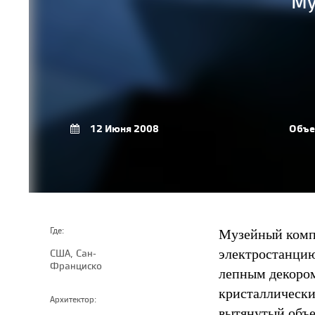
Му
12 Июня 2008
Объе
Музейный компл
Где:
электростанцию
США, Сан-
Франциско
лепным декором
кристаллически
Архитектор:
вытянутый объе