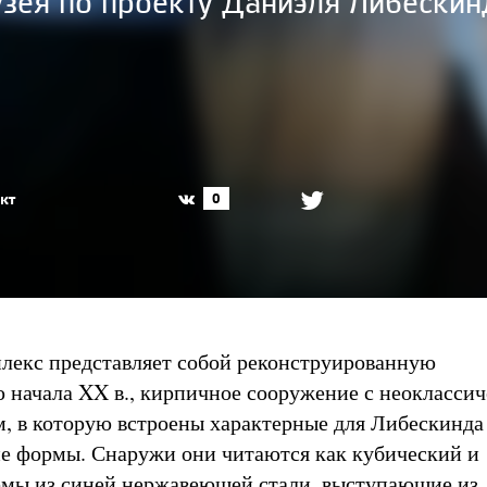
зея по проекту Даниэля Либескин
кт
0
екс представляет собой реконструированную
 начала XX в., кирпичное сооружение с неокласси
, в которую встроены характерные для Либескинда
е формы. Снаружи они читаются как кубический и
мы из синей нержавеющей стали, выступающие из