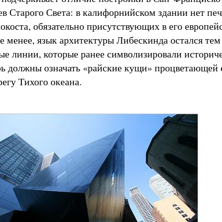
ев Старого Света: в калифорнийском здании нет пе
окоста, обязательно присутствующих в его европей
не менее, язык архитектуры Либескинда остался тем
ые линии, которые ранее символизировали историч
рь должны означать «райские кущи» процветающей 
регу Тихого океана.