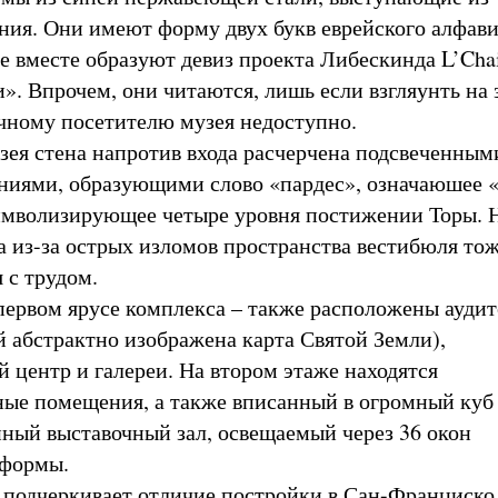
ния. Они имеют форму двух букв еврейского алфави
ые вместе образуют девиз проекта Либескинда L’Cha
». Впрочем, они читаются, лишь если взгляунть на 
ычному посетителю музея недоступно.
зея стена напротив входа расчерчена подсвеченным
ниями, образующими слово «пардес», означаюшее 
символизирующее четыре уровня постижении Торы. 
а из-за острых изломов пространства вестибюля то
 с трудом.
первом ярусе комплекса – также расположены аудит
й абстрактно изображена карта Святой Земли),
й центр и галереи. На втором этаже находятся
ые помещения, а также вписанный в огромный куб
ный выставочный зал, освещаемый через 36 окон
 формы.
подчеркивает отличие постройки в Сан-Франциско 