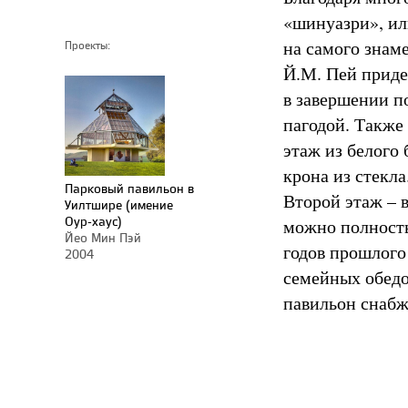
«шинуазри», ил
на самого знам
Проекты:
Й.М. Пей приде
в завершении п
пагодой. Также
этаж из белого
крона из стекла
Парковый павильон в
Второй этаж – в
Уилтшире (имение
Оур-хаус)
можно полность
Йео Мин Пэй
годов прошлого
2004
семейных обедо
павильон снабж