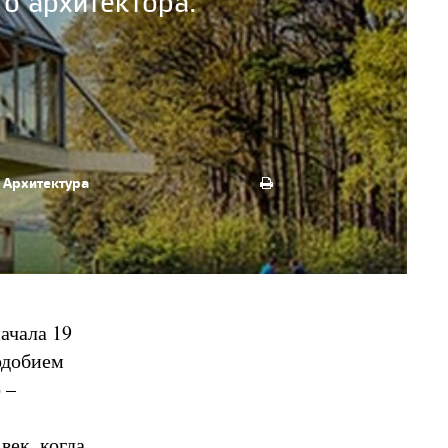
о архитектора.
Архитектура
ачала 19
одобием
 –
век, когда