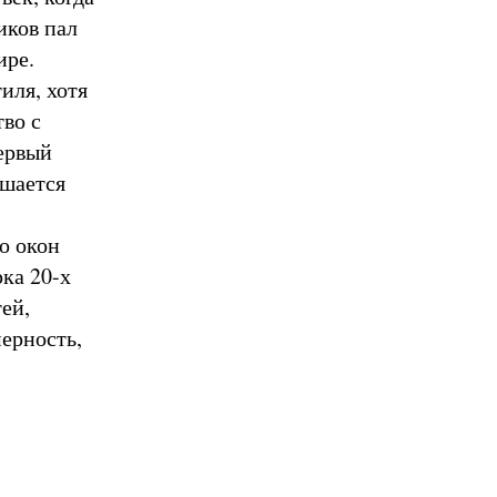
иков пал
ире.
иля, хотя
во с
ервый
ышается
о окон
ка 20-х
ей,
ерность,