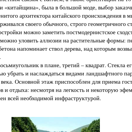
и «китайщина», была в большой моде, выбор заказч
енитого архитектора китайского происхождения в м
рживался своего обычного, строго геометричного ст
остройки можно заметить постмодернистское сходст
 можно уловить аллюзии на растительные формы: п
 бетона напоминает ствол дерева, над которым возв
.
осьмиугольник в плане, третий – квадрат. Стекла ег
ю убрать и наслаждаться видами ландшафтного пар
 века. Основной этаж приспособлен для приема гост
в и отдыха: несмотря на легкость и некоторую эфем
ен всей необходимой инфраструктурой.