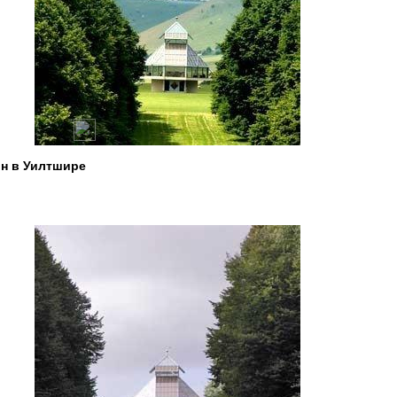
н в Уилтшире