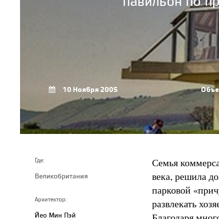
павильон по п
10 Ноября 2005
Объе
Семья коммерса
Где:
века, решила д
Великобритания
парковой «прич
Архитектор:
развлекать хозя
Йео Мин Пэй
Благодаря много