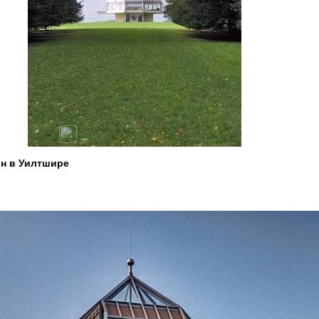
н в Уилтшире