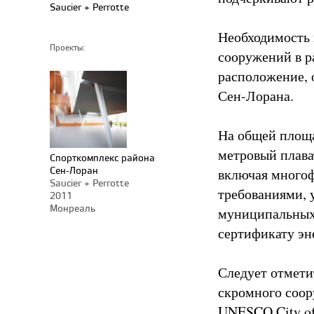
Saucier + Perrotte
Необходимость 
Проекты:
сооружений в р
расположение, 
Сен-Лорана.
На общей площа
метровый плава
Спорткомплекс района
Сен-Лоран
включая многоф
Saucier + Perrotte
требованиями, 
2011
Монреаль
муниципальных 
сертификату э
Следует отмети
скромного соор
UNESCO City of