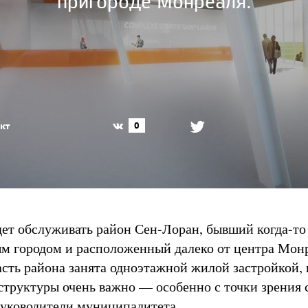
пригороде Монреаля.
кт
0
ет обслуживать район Сен-Лоран, бывший когда-то
м городом и расположенный далеко от центра Монр
асть района занята одноэтажной жилой застройкой,
структуры очень важно — особенно с точки зрения 
уководители муниципалитета.