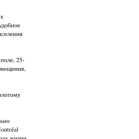
их
удобное
аселения
поле, 25-
омещения,
олотому
льно
ontréal
ерах жизни