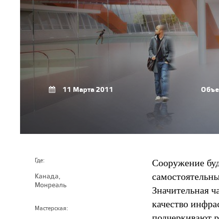
11 Марта 2011
Объе
Сооружение буд
Где:
самостоятельны
Канада,
Монреаль
Значительная ч
качество инфра
Мастерская:
подчеркивают р