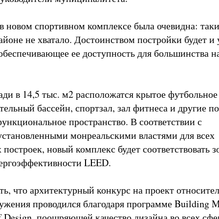
в новом спортивном комплексе была очевидна: так
айоне не хватало. Достоинством постройки будет и 
обеспечивающее ее доступность для большинства н
ди в 14,5 тыс. м2 расположатся крытое футбольное 
тельный бассейн, спортзал, зал фитнеса и другие п
ункциональное пространство. В соответствии с
установленными монреальскими властями для всех
построек, новый комплекс будет соответствовать з
нергоэффективности LEED.
ть, что архитектурный конкурс на проект относите
ужения проводился благодаря программе Building M
 Design, поощряющей качество дизайна во всех сф