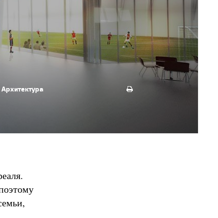
Архитектура
еаля.
 поэтому
семьи,