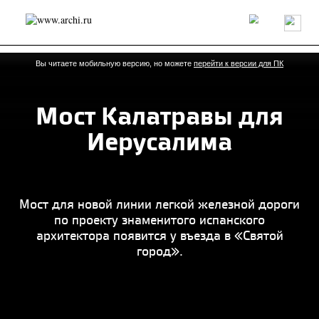
Россия
Мир
Технологии
Интерьер
Пресса
Архитекторы
Проекты
Конкурсы
События
Книги
Вакансии
Вы читаете мобильную версию, но можете
перейти к версии для ПК
Мост Калатравы для
send.project
Анонсы конкурсов
Блог
Иерусалима
Журнал
Интервью
Исследование
Мнение
Обзор
Объект
Результаты конкурса
Репортаж
Рецензия
Архитектура
Выставка
Дизайн
Иностранцы в России
Интерьер
Мост для новой линии легкой железной дороги
Книги
Наследие
Образование
Урбанистика
по проекту знаменитого испанского
Эко
архитектора появится у въезда в «Святой
город».