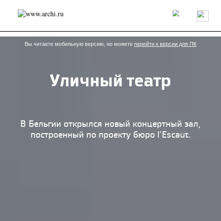
Россия
Мир
Технологии
Интерьер
Пресса
Архитекторы
Проекты
Конкурсы
События
Книги
Вакансии
Вы читаете мобильную версию, но можете
перейти к версии для ПК
Уличный театр
send.project
Анонсы конкурсов
Блог
Журнал
Интервью
Исследование
Мнение
Обзор
Объект
Результаты конкурса
Репортаж
Рецензия
Архитектура
Выставка
В Бельгии открылся новый концертный зал,
Дизайн
Иностранцы в России
Интерьер
построенный по проекту бюро l’Escaut.
Книги
Наследие
Образование
Урбанистика
Эко