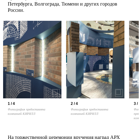
Петербурга, Волгограда, Тюмени и других городов
России.
1 / 4
2 / 4
3 /
Фотография предоставлена
Фотография предоставлена
Фот
компанией КИРИЛЛ
компанией КИРИЛЛ
пре
ком
На торжественной церемонии вручения наград АРХ