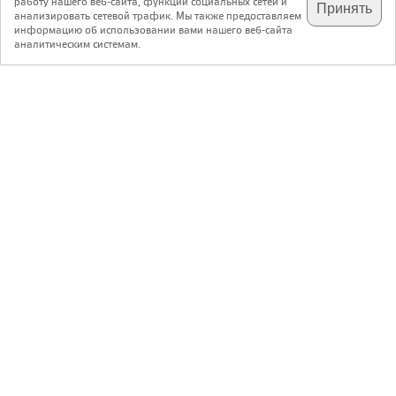
работу нашего веб-сайта, функций социальных сетей и
Принять
анализировать сетевой трафик. Мы также предоставляем
подпишитесь на наш
✕
телеграм @archi_ru
информацию об использовании вами нашего веб-сайта
аналитическим системам.
с 20 июля 1999 г.
Версия для ПК
Пользовательское соглашение
Контакты
Политика конфиденциальности
О нас
ООО «Архи.ру»
. Все права защищены.
®
®
архи.ру
, archi.ru
зарегистрированные торговые марки