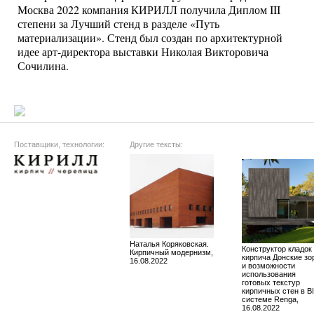
Москва 2022 компания КИРИЛЛ получила Диплом III
степени за Лучший стенд в разделе «Путь
материализации». Стенд был создан по архитектурной
идее арт-директора выставки Николая Викторовича
Сочилина.
Поставщики, технологии:
Другие тексты:
Наталья Коряковская.
Конструктор кладок
Кирпичный модернизм,
кирпича Донские зо
16.08.2022
и возможности
использования
готовых текстур
кирпичных стен в B
системе Renga,
16.08.2022