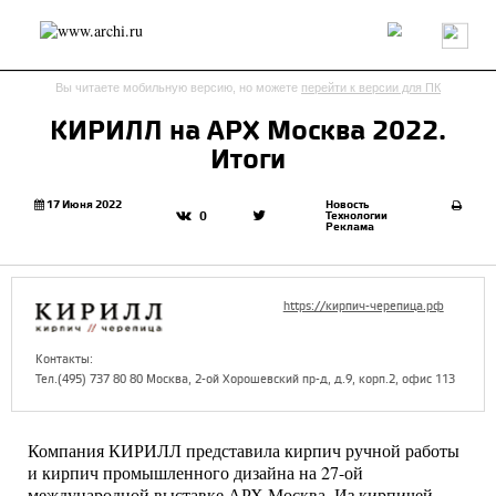
Россия
Мир
Технологии
Интерьер
Пресса
Архитекторы
Вы читаете мобильную версию, но можете
перейти к версии для ПК
Проекты
Конкурсы
События
Книги
Вакансии
КИРИЛЛ на АРХ Москва 2022.
Итоги
send.project
Анонсы конкурсов
Блог
Журнал
Интервью
Исследование
Мнение
17 Июня 2022
Новость
Технологии
0
Реклама
Обзор
Объект
Результаты конкурса
Репортаж
Рецензия
Архитектура
Выставка
Дизайн
Иностранцы в России
Интерьер
https://кирпич-черепица.рф
Книги
Наследие
Образование
Урбанистика
Эко
Контакты:
Тел.(495) 737 80 80 Москва, 2-ой Хорошевский пр-д, д.9, корп.2, офис 113
Компания КИРИЛЛ представила кирпич ручной работы
и кирпич промышленного дизайна на 27-ой
международной выставке АРХ Москва. Из кирпичей