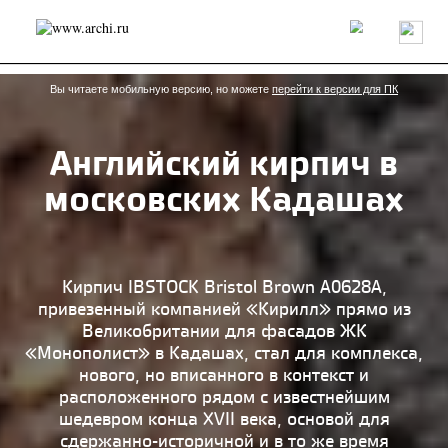
Россия
Мир
Технологии
Интерьер
Пресса
Архитекторы
Проекты
Конкурсы
События
Книги
Вакансии
Вы читаете мобильную версию, но можете
перейти к версии для ПК
Английский кирпич в
send.project
Анонсы конкурсов
Блог
московских Кадашах
Журнал
Интервью
Исследование
Мнение
Обзор
Объект
Результаты конкурса
Репортаж
Рецензия
Архитектура
Выставка
Дизайн
Иностранцы в России
Интерьер
Кирпич IBSTOCK Bristol Brown A0628A,
Книги
Наследие
Образование
Урбанистика
привезенный компанией «Кирилл» прямо из
Эко
Великобритании для фасадов ЖК
«Монополист» в Кадашах, стал для комплекса,
нового, но вписанного в контекст и
расположенного рядом с известнейшим
шедевром конца XVII века, основой для
сдержанно-историчной и в то же время