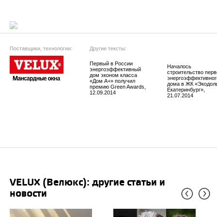
Поставщики, технологии:
Другие тексты:
Первый в России
Началось
энергоэффективный
строительство перв
дом эконом класса
энергоэффективног
«Дом А+» получил
дома в ЖК «Экодол
премию Green Awards,
Екатеринбург»,
12.09.2014
21.07.2014
VELUX (Велюкс): другие статьи и
новости