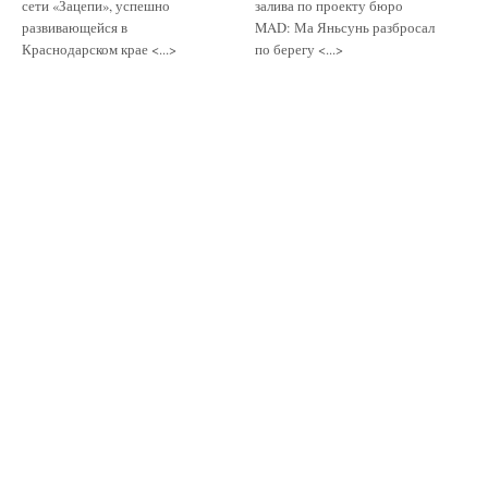
сети «Зацепи», успешно
залива по проекту бюро
развивающейся в
MAD: Ма Яньсунь разбросал
Краснодарском крае <...>
по берегу <...>