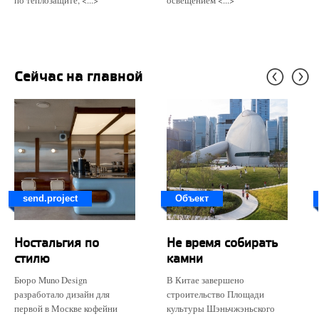
по теплозащите, <...>
освещением <...>
Сейчас на главной
send.project
Объект
Ностальгия по
Не время собирать
стилю
камни
Бюро Muno Design
В Китае завершено
разработало дизайн для
строительство Площади
первой в Москве кофейни
культуры Шэньчжэньского