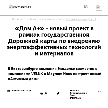
Россия
Мир
Технологии
Интерьер
Пресса
Архитекторы
Вы читаете мобильную версию, но можете
перейти к версии для ПК
Проекты
Конкурсы
События
Книги
Вакансии
«Дом А+» - новый проект в
рамках государственной
send.project
Анонсы конкурсов
Блог
Дорожной карты по внедрению
Журнал
Интервью
Исследование
Мнение
энергоэффективных технологий
Обзор
Объект
Результаты конкурса
и материалов
Репортаж
Рецензия
Архитектура
Выставка
Дизайн
Иностранцы в России
Интерьер
В Екатеринбурге компания Экодолье совместно с
Книги
Наследие
Образование
Урбанистика
компаниями VELUX и Magnum Haus построят новый
Эко
«Активный дом»
22 Февраля 2014
Новость
Строительство
0
Эко
Реклама