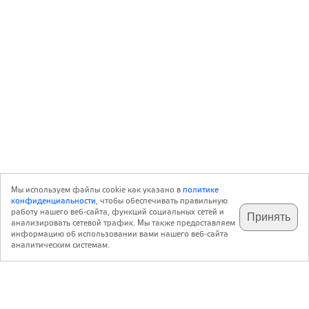
Мы используем файлы cookie как указано в
политике
конфиденциальности
, чтобы обеспечивать правильную
работу нашего веб-сайта, функций социальных сетей и
Принять
анализировать сетевой трафик. Мы также предоставляем
подпишитесь на наш
✕
телеграм @archi_ru
информацию об использовании вами нашего веб-сайта
аналитическим системам.
с 20 июля 1999 г.