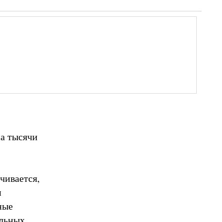
на тысячи
чивается,
и
ные
ильных