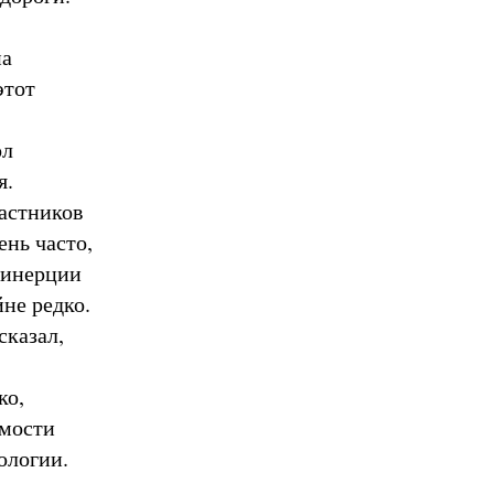
на
этот
ол
я.
частников
ень часто,
 инерции
не редко.
сказал,
ко,
имости
ологии.