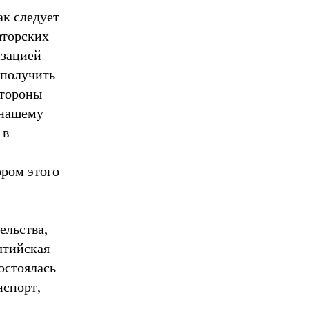
ак следует
аторских
изацией
 получить
стороны
 нашему
 в
ром этого
ельства,
лтийская
остоялась
нспорт,