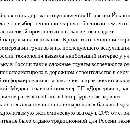
 советник дорожного управления Норвегии Йохан
ла, что выбор пенополистирола обоснован тем, что 
ая высокой прочностью на сжатие, не создает
 нагрузки на основание. Кроме того пенополистир
ромерзания грунтов и их последующего вспучивани
России технология вызвала наибольший интерес у у
льку в России такие сложные грунты встречаются оч
пенополистирола в дорожном строительстве в силу
й информированности заказчиков практикуется край
ний Медрес, главный инженер ГП «Дорсервис», рас
льстве развязки в Санкт-Петербурге как вариант
ь использование пенополистирольных блоков. Одна
едполагаемую экономическую выгоду в 20% от сто
очтение было отдано традиционной для России техн