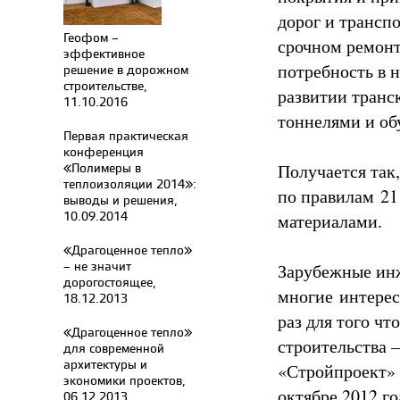
дорог и трансп
Геофом –
срочном ремонт
эффективное
потребность в 
решение в дорожном
строительстве,
развитии транс
11.10.2016
тоннелями и об
Первая практическая
конференция
«Полимеры в
Получается так,
теплоизоляции 2014»:
по правилам 21
выводы и решения,
10.09.2014
материалами.
«Драгоценное тепло»
– не значит
Зарубежные инж
дорогостоящее,
многие интерес
18.12.2013
раз для того ч
«Драгоценное тепло»
строительства 
для современной
архитектуры и
«Стройпроект» 
экономики проектов,
октябре 2012 г
06.12.2013