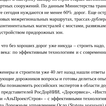
ортных сооружений. По данным Министерства транс
е сегодня нуждаются не менее 60% дорог. Еще ост
новых межрегиональных маршрутах, трассах-дублера
континентальных магистралей с мостами, развязкам
устройством придорожных зон.
 что без хороших дорог уже никуда – строить надо,
 века: по эффективным технологиям и с современ
енеры и строители уже 40 лет назад нашли ответы
ующие дорожников вопросы и готовы делиться опы
тобы познакомить российских экспертов в области д
– представителей РосДорНИИ, «Дорсервиса», «Инст
и «АзъПроектСтроя» – с эффективными технология
ода Дорожным управлением Осло (Statens vegvesen) 