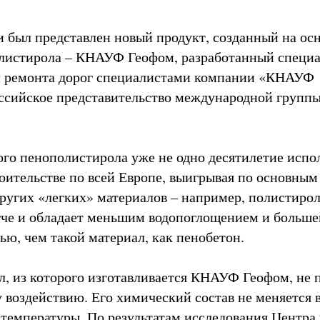
 был представлен новый продукт, созданный на ос
листирола – КНАУФ Геофом, разработанный специа
и ремонта дорог специалистами компании «КНАУФ
оссийское представительство международной груп
ого пенополистирола уже не одно десятилетие испо
оительстве по всей Европе, выигрывая по основным
других «легких» материалов – например, полистиро
гче и обладает меньшим водопоглощением и больше
ью, чем такой материал, как пенобетон.
, из которого изготавливается КНАУФ Геофом, не 
 воздействию. Его химический состав не меняется 
 температуры. По результатам исследования Центра