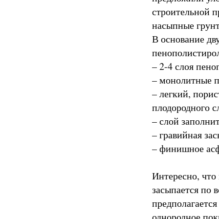
строительной п
насыпные грун
В основание дв
пенополистирол
– 2-4 слоя пен
– монолитные п
– легкий, пори
плодородного с
– слой заполнит
– гравийная зас
– финишное асф
Интересно, что
засыпается по в
предполагается
однородное пок