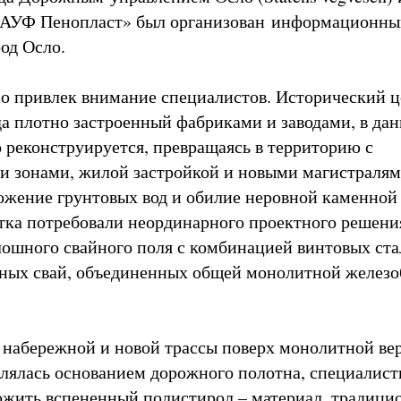
АУФ Пенопласт» был организован информационный
од Осло.
о привлек внимание специалистов. Исторический ц
да плотно застроенный фабриками и заводами, в да
 реконструируется, превращаясь в территорию с
 зонами, жилой застройкой и новыми магистралям
ожение грунтовых вод и обилие неровной каменной
тка потребовали неординарного проектного решени
ошного свайного поля с комбинацией винтовых ста
ных свай, объединенных общей монолитной желез
 набережной и новой трассы поверх монолитной в
являлась основанием дорожного полотна, специалис
жить вспененный полистирол – материал, традици