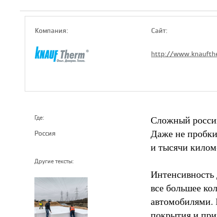
Компaния:
Сайт:
http://www.knaufth
Сложный россий
Где:
Даже не пробки
Россия
и тысячи килом
Другие тексты:
Интенсивность 
все большее ко
автомобилями. 
покрытия и при