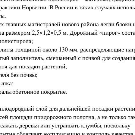
рактики Норвегии. В России в таких случаях испол
ты.
ух главных магистралей нового района легли блоки 
а размером 2,5×1,2×0,5 м. Дорожный «пирог» сост
ополистирола;
литы толщиной около 130 мм, распределяющие наг
стый заполнитель, смешанный с почвой для создани
лоя для посадки растений;
еля без почвы;
ыпка;
альтобетонное покрытие.
 плодородный слой для дальнейшей посадки растен
сей площади придорожного полотна, а не только там
 сажать деревья или устраивать клумбы, поскольку
рытие облегчает эксплуатацию и контроль качества 