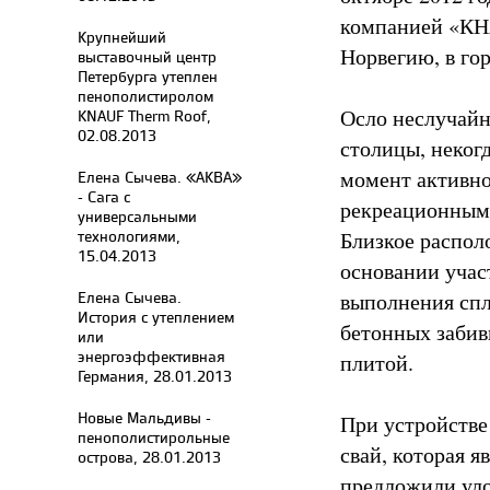
компанией «КН
Крупнейший
Норвегию, в гор
выставочный центр
Петербурга утеплен
пенополистиролом
Осло неслучайн
KNAUF Therm Roof,
02.08.2013
столицы, неког
момент активно
Елена Сычева. «АКВА»
- Сага c
рекреационными
универсальными
технологиями,
Близкое распол
15.04.2013
основании учас
Елена Сычева.
выполнения спл
История с утеплением
бетонных забив
или
энергоэффективная
плитой.
Германия, 28.01.2013
Новые Мальдивы -
При устройстве
пенополистирольные
свай, которая 
острова, 28.01.2013
предложили уло