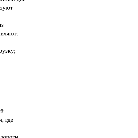
ьзуют
из
авляют:
рузку;
я
ий
, где
дороги.