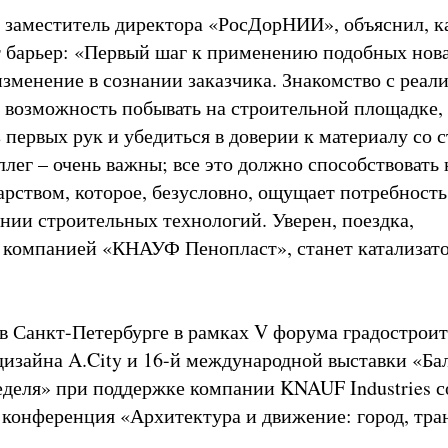
 заместитель директора «РосДорНИИ», объяснил, к
т барьер: «Первый шаг к применению подобных нов
изменение в сознании заказчика. Знакомство с реал
, возможность побывать на строительной площадке,
первых рук и убедиться в доверии к материалу со 
ллег – очень важны; все это должно способствовать
арством, которое, безусловно, ощущает потребность
нии строительных технологий. Уверен, поездка,
 компанией «КНАУФ Пенопласт», станет катализато
в Санкт-Петербурге в рамках V форума градостроит
дизайна A.City и 16-й международной выставки «Ба
еделя» при поддержке компании KNAUF Industries с
конференция «Архитектура и движение: город, тра