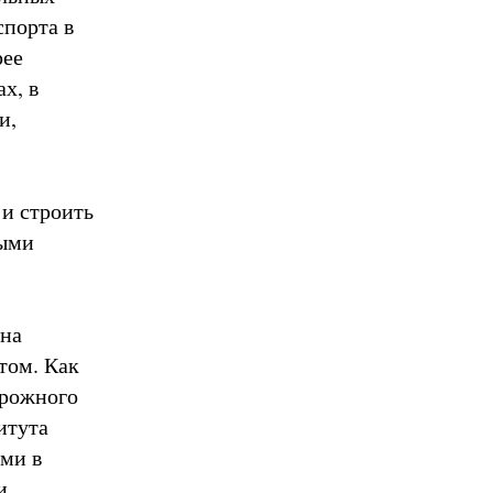
порта в
рее
х, в
и,
 и строить
ными
 на
том. Как
орожного
итута
ми в
и