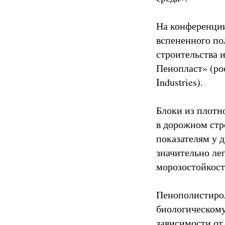
На конференции
вспененного по
строительства 
Пенопласт» (р
Industries).
Блоки из плотн
в дорожном стр
показателям у 
значительно ле
морозостойкост
Пенополистирол
биологическому
зависимости от