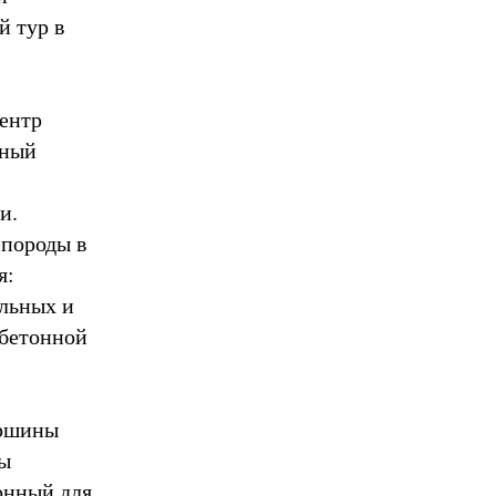
 тур в
ентр
нный
и.
 породы в
я:
льных и
обетонной
ершины
ты
онный для