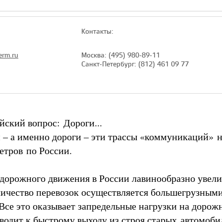
Контакты:
erm.ru
Москва: (495) 980-89-11
Санкт-Петербург: (812) 461 09 77
ский вопрос: Дороги...
 – а именно дороги – эти трассы «коммуникаций» 
етров по России.
дорожного движения в России лавинообразно увели
личество перевозок осуществляется большегрузным
Все это оказывает запредельные нагрузки на дорож
водит к быстрому выходу из строя старых автомоб