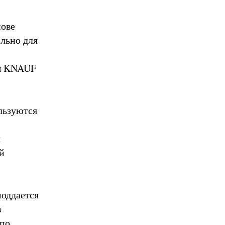
нове
льно для
пы KNAUF
льзуются
л
й
поддается
в
 по