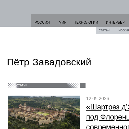
РОССИЯ
МИР
ТЕХНОЛОГИИ
ИНТЕРЬЕР
статьи
Росси
Пётр Завадовский
статьи:
12.05.2026
«Шартрез д
под Флоренц
современног