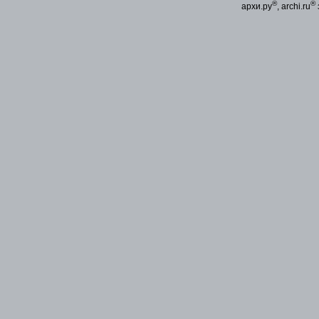
®
®
архи.ру
, archi.ru