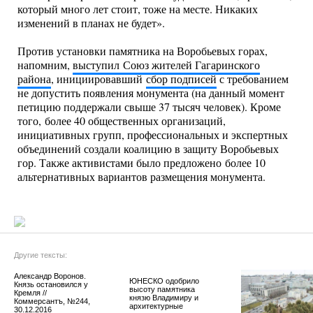
который много лет стоит, тоже на месте. Никаких
изменений в планах не будет».
Против установки памятника на Воробьевых горах,
напомним,
выступил Союз жителей Гагаринского
района
, инициировавший
сбор подписей
с требованием
не допустить появления монумента (на данный момент
петицию поддержали свыше 37 тысяч человек). Кроме
того, более 40 общественных организаций,
инициативных групп, профессиональных и экспертных
объединений создали коалицию в защиту Воробьевых
гор. Также активистами было предложено более 10
альтернативных вариантов размещения монумента.
Другие тексты:
Александр Воронов.
ЮНЕСКО одобрило
Князь остановился у
высоту памятника
Кремля //
князю Владимиру и
Коммерсантъ, №244,
архитектурные
30.12.2016