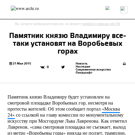
Россия
Мир
Технологии
Интерьер
Пресса
Архитекторы
Вы читаете мобильную версию, но можете
перейти к версии для ПК
Проекты
Конкурсы
События
Книги
Вакансии
Памятник князю Владимиру все-
таки установят на Воробьевых
send.project
Анонсы конкурсов
Блог
горах
Журнал
Интервью
Исследование
Мнение
Обзор
Объект
Результаты конкурса
21 Мая 2015
Новость
Наследие
0
Современное искусство
Репортаж
Рецензия
Архитектура
Выставка
Ландшафт
Дизайн
Иностранцы в России
Интерьер
Книги
Наследие
Образование
Урбанистика
Эко
Памятник князю Владимиру будет установлен на
смотровой площадке Воробьевых гор, несмотря на
протесты жителей. Об этом сообщает портал
«Москва
24»
со ссылкой на главу комиссии по монументальному
искусству при Мосгордуме Льва Лавренова. Как отметил
Лавренов, «сама смотровая площадка не съезжает, выход
из метро «Воробьевы горы» никуда не ползет, трамплин,