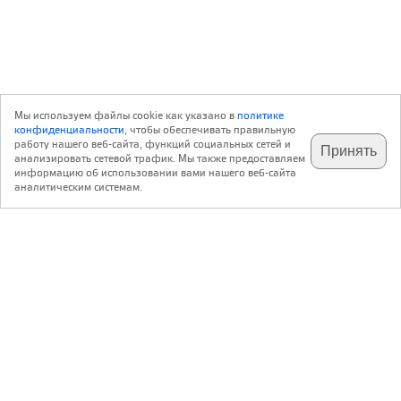
Мы используем файлы cookie как указано в
политике
конфиденциальности
, чтобы обеспечивать правильную
работу нашего веб-сайта, функций социальных сетей и
Принять
анализировать сетевой трафик. Мы также предоставляем
подпишитесь на наш
✕
телеграм @archi_ru
информацию об использовании вами нашего веб-сайта
аналитическим системам.
с 20 июля 1999 г.
Версия для ПК
Пользовательское соглашение
Контакты
Политика конфиденциальности
О нас
ООО «Архи.ру»
. Все права защищены.
®
®