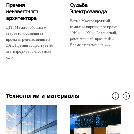
Премия
Судьба
неизвестного
Электрозавода
архитектора
Есть в Москве крупный
комплекс кирпичного прома
ДГП Москвы объявил о
1910-х – 1920-х. Готический,
старте голосования за
романтичный, красивый...
проекты, реализованные в
Время от времени в <...>
2025. Премия существует 26
лет, народное голосование
<...>
Технологии и материалы