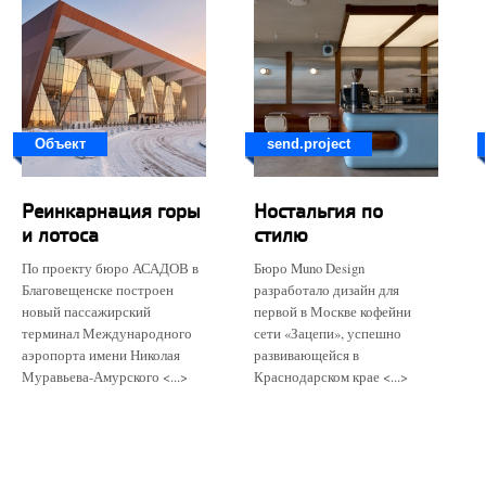
Объект
send.project
Реинкарнация горы
Ностальгия по
и лотоса
стилю
По проекту бюро АСАДОВ в
Бюро Muno Design
Благовещенске построен
разработало дизайн для
новый пассажирский
первой в Москве кофейни
терминал Международного
сети «Зацепи», успешно
аэропорта имени Николая
развивающейся в
Муравьева-Амурского <...>
Краснодарском крае <...>