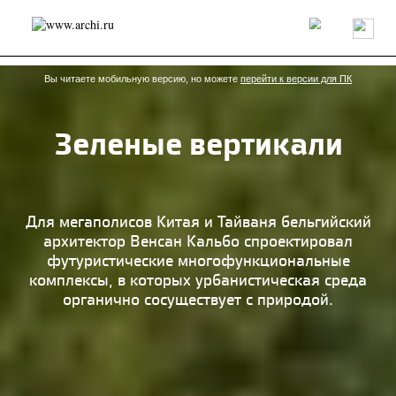
Россия
Мир
Технологии
Интерьер
Пресса
Архитекторы
Проекты
Конкурсы
События
Книги
Вакансии
Вы читаете мобильную версию, но можете
перейти к версии для ПК
Зеленые вертикали
send.project
Анонсы конкурсов
Блог
Журнал
Интервью
Исследование
Мнение
Обзор
Объект
Результаты конкурса
Репортаж
Рецензия
Архитектура
Выставка
Для мегаполисов Китая и Тайваня бельгийский
Дизайн
Иностранцы в России
Интерьер
архитектор Венсан Кальбо спроектировал
Книги
Наследие
Образование
Урбанистика
футуристические многофункциональные
Эко
комплексы, в которых урбанистическая среда
органично сосуществует с природой.