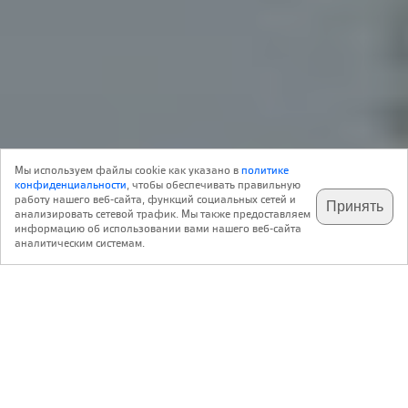
21 Марта 2013
Мы используем файлы cookie как указано в
политике
17
конфиденциальности
, чтобы обеспечивать правильную
работу нашего веб-сайта, функций социальных сетей и
Принять
анализировать сетевой трафик. Мы также предоставляем
подпишитесь на наш
✕
телеграм @archi_ru
информацию об использовании вами нашего веб-сайта
Многофункциональный комплекс Asian Cairns
аналитическим системам.
предполагается построить в городе Шэньчжэнь на юге
КНР. Как поясняет Венсан Кальбо, этот проект – ответ
на становящуюся все более актуальной тему
вертикального развития современных мегаполисов.
Вписанный в идеальный круг, комплекс состоит из
шести небоскребов разной высоты, между которыми
разбит парк.