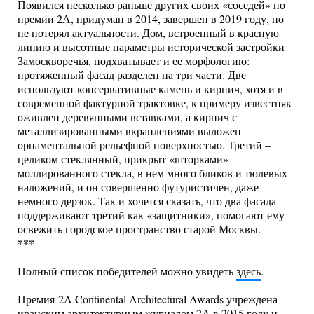
Появился несколько раньше других своих «соседей» по
премии 2А, придуман в 2014, завершен в 2019 году, но
не потерял актуальности. Дом, встроенный в красную
линию и высотные параметры исторической застройки
Замоскворечья, подхватывает и ее морфологию:
протяженный фасад разделен на три части. Две
используют консервативные камень и кирпич, хотя и в
современной фактурной трактовке, к примеру известняк
оживлен деревянными вставками, а кирпич с
металлизированными вкраплениями выложен
орнаментальной рельефной поверхностью. Третий –
целиком стеклянный, прикрыт «шторками»
моллированного стекла, в нем много бликов и тюлевых
наложений, и он совершенно футуристичен, даже
немного дерзок. Так и хочется сказать, что два фасада
поддерживают третий как «защитники», помогают ему
освежить городское пространство старой Москвы.
***
Полный список победителей можно увидеть
здесь
.
Премия 2A Continental Architectural Awards учреждена
иранским архитектурным журналом 2А в 2015 году и