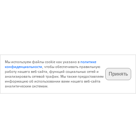
Мы используем файлы cookie как указано в
политике
конфиденциальности
, чтобы обеспечивать правильную
работу нашего веб-сайта, функций социальных сетей и
Принять
анализировать сетевой трафик. Мы также предоставляем
подпишитесь на наш
✕
телеграм @archi_ru
информацию об использовании вами нашего веб-сайта
аналитическим системам.
с 20 июля 1999 г.
Версия для ПК
Пользовательское соглашение
Контакты
Политика конфиденциальности
О нас