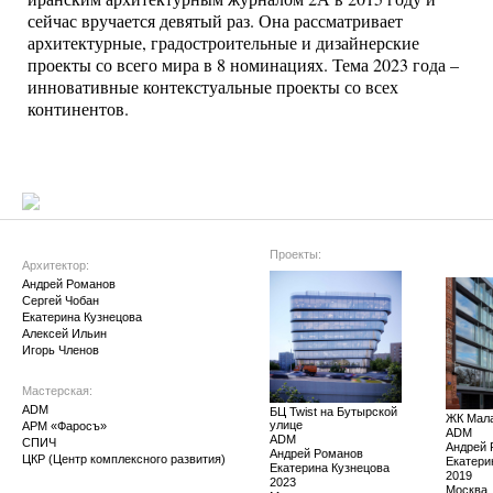
сейчас вручается девятый раз. Она рассматривает
архитектурные, градостроительные и дизайнерские
проекты со всего мира в 8 номинациях. Тема 2023 года –
инновативные контекстуальные проекты со всех
континентов.
Проекты:
Архитектор:
Андрей Романов
Сергей Чобан
Екатерина Кузнецова
Алексей Ильин
Игорь Членов
Мастерская:
ADM
БЦ Twist на Бутырской
ЖК Мала
улице
АРМ «Фаросъ»
ADM
ADM
СПИЧ
Андрей 
Андрей Романов
ЦКР (Центр комплексного развития)
Екатери
Екатерина Кузнецова
2019
2023
Москва