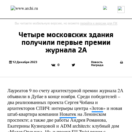
Россия
Мир
Технологии
Интерьер
Пресса
Архитекторы
Вы читаете мобильную версию, но можете
перейти к версии для ПК
Проекты
Конкурсы
События
Книги
Вакансии
Четыре московских здания
получили первые премии
send.project
Анонсы конкурсов
Блог
журнала 2А
Журнал
Интервью
Исследование
Мнение
Обзор
Объект
Результаты конкурса
12 Декабря 2023
Новость
0
Награда
Репортаж
Рецензия
Архитектура
Выставка
Дизайн
Иностранцы в России
Интерьер
Книги
Наследие
Образование
Урбанистика
Лауреатов 9 по счету архитектурной премии журнала 2А
Эко
объявили в Дубае в конце ноября. Среди победителей –
два реализованных проекта Сергея Чобана и
архитекторов СПИЧ: интерьеры центра «
Зотов
» и новая
штаб-квартира компании
Новатек
на Ленинском
проспекте; а также две работы Андрея Романова,
Екатерины Кузнецовой и ADM architects: клубный дом
«
Малая Ордынка, 19
» и проект
БЦ Twist
рядом с