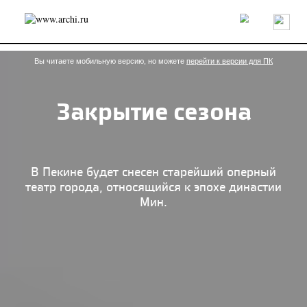
Россия
Мир
Технологии
Интерьер
Пресса
Архитекторы
Проекты
Конкурсы
События
Книги
Вакансии
Вы читаете мобильную версию, но можете
перейти к версии для ПК
Закрытие сезона
send.project
Анонсы конкурсов
Блог
Журнал
Интервью
Исследование
Мнение
Обзор
Объект
Результаты конкурса
Репортаж
Рецензия
Архитектура
Выставка
В Пекине будет снесен старейший оперный
Дизайн
Иностранцы в России
Интерьер
театр города, относящийся к эпохе династии
Книги
Наследие
Образование
Урбанистика
Мин.
Эко